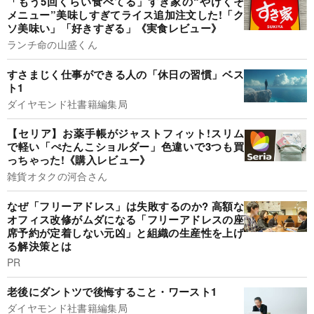
「もう5回くらい食べてる」すき家の“やけくそ
メニュー”美味しすぎてライス追加注文した!「ク
ソ美味い」「好きすぎる」《実食レビュー》
ランチ命の山盛くん
すさまじく仕事ができる人の「休日の習慣」ベス
ト1
ダイヤモンド社書籍編集局
【セリア】お薬手帳がジャストフィット!スリム
で軽い「ぺたんこショルダー」色違いで3つも買
っちゃった!《購入レビュー》
雑貨オタクの河合さん
なぜ「フリーアドレス」は失敗するのか? 高額な
オフィス改修がムダになる「フリーアドレスの座
席予約が定着しない元凶」と組織の生産性を上げ
る解決策とは
PR
老後にダントツで後悔すること・ワースト1
ダイヤモンド社書籍編集局