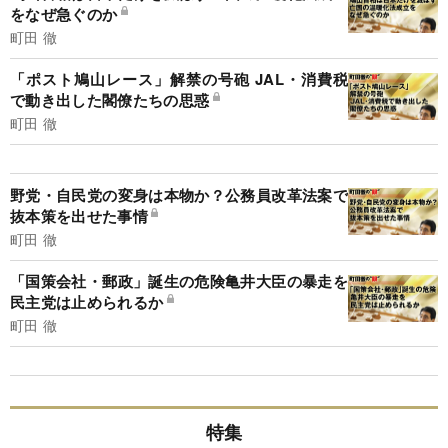
をなぜ急ぐのか
町田 徹
「ポスト鳩山レース」解禁の号砲 JAL・消費税
で動き出した閣僚たちの思惑
町田 徹
野党・自民党の変身は本物か？公務員改革法案で
抜本策を出せた事情
町田 徹
「国策会社・郵政」誕生の危険亀井大臣の暴走を
民主党は止められるか
町田 徹
特集