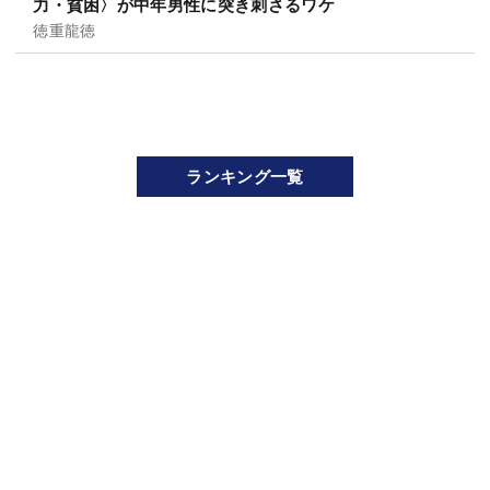
力・貧困〉が中年男性に突き刺さるワケ
徳重龍徳
ランキング一覧