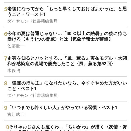
老後になってから「もっと早くしておけばよかった」と思
うこと・ワースト1
ダイヤモンド社書籍編集局
今年の夏は普通じゃない…「40℃以上の酷暑」の後に待ち
受ける〈もう1つの脅威〉とは【気象予報士が警鐘】
佐藤圭一
史実を知るとハッとする…『風、薫る』実在モデル・大関
和が感染症の現場で優先したこと〈風、薫る第92回〉
木俣 冬
「強運の持ち主」になりたいなら、今すぐやめた方がいい
こと・ベスト1
ダイヤモンド社書籍編集局
「いつまでも若々しい人」がやっている習慣・ベスト1
古川武士
そりゃおじさんも泣くわ…「ちいかわ」が描く〈友情・努