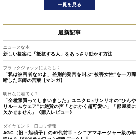
一覧を見る
最新記事
ニュースな本
新しい提案に「抵抗する人」をあっさり動かす方法
ブラックジャックによろしく
「私は被害者なのよ」差別的発言を叫ぶ“被害女性”を一刀両
断した医師の言葉【マンガ】
明日なに着てく？
「全種類買ってしまいました」ユニクロ×サンリオの“ひんや
りルームウェア”に絶賛の声「とにかく超可愛い」「部屋着に
欠かせません」《購入レビュー》
ダイヤモンド・口コミ情報
AGC（旧・旭硝子）の40代前半・シニアマネージャー級の年
収は？【5000件の口コミ情報データ】