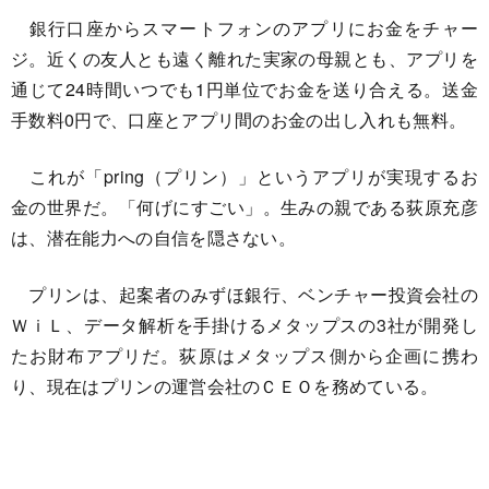
銀行口座からスマートフォンのアプリにお金をチャー
ジ。近くの友人とも遠く離れた実家の母親とも、アプリを
通じて24時間いつでも1円単位でお金を送り合える。送金
手数料0円で、口座とアプリ間のお金の出し入れも無料。
これが「pring（プリン）」というアプリが実現するお
金の世界だ。「何げにすごい」。生みの親である荻原充彦
は、潜在能力への自信を隠さない。
プリンは、起案者のみずほ銀行、ベンチャー投資会社の
ＷｉＬ、データ解析を手掛けるメタップスの3社が開発し
たお財布アプリだ。荻原はメタップス側から企画に携わ
り、現在はプリンの運営会社のＣＥＯを務めている。