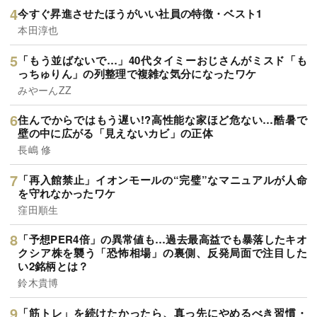
今すぐ昇進させたほうがいい社員の特徴・ベスト1
本田淳也
「もう並ばないで…」40代タイミーおじさんがミスド「も
っちゅりん」の列整理で複雑な気分になったワケ
みやーんZZ
住んでからではもう遅い!?高性能な家ほど危ない…酷暑で
壁の中に広がる「見えないカビ」の正体
長嶋 修
「再入館禁止」イオンモールの“完璧”なマニュアルが人命
を守れなかったワケ
窪田順生
「予想PER4倍」の異常値も…過去最高益でも暴落したキオ
クシア株を襲う「恐怖相場」の裏側、反発局面で注目した
い2銘柄とは？
鈴木貴博
「筋トレ」を続けたかったら、真っ先にやめるべき習慣・