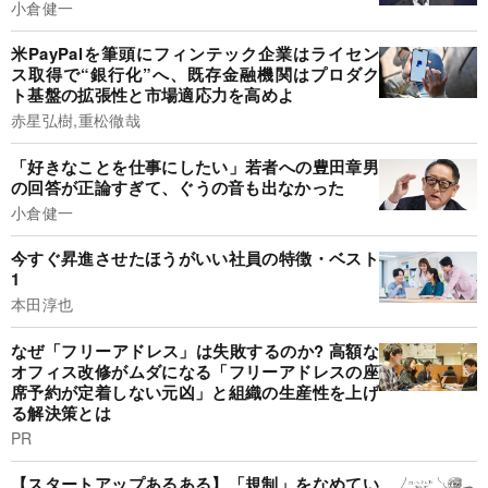
小倉健一
米PayPalを筆頭にフィンテック企業はライセン
ス取得で“銀行化”へ、既存金融機関はプロダク
ト基盤の拡張性と市場適応力を高めよ
赤星弘樹,重松徹哉
「好きなことを仕事にしたい」若者への豊田章男
の回答が正論すぎて、ぐうの音も出なかった
小倉健一
今すぐ昇進させたほうがいい社員の特徴・ベスト
1
本田淳也
なぜ「フリーアドレス」は失敗するのか? 高額な
オフィス改修がムダになる「フリーアドレスの座
席予約が定着しない元凶」と組織の生産性を上げ
る解決策とは
PR
【スタートアップあるある】「規制」をなめてい