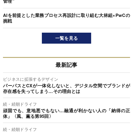
管理”
AIを前提とした業務プロセス再設計に取り組む大林組×PwCの
挑戦
一覧を見る
最新記事
ビジネスに拡張するデザイン
パーパスとCXが一体化しないと、デジタル空間でブランドが
存在感を失ってしまう…その理由とは
続・続朝ドライフ
頑固でも、意地悪でもない…融通が利かない人の「納得の正
体」〈風、薫る第95回〉
続・続朝ドライフ