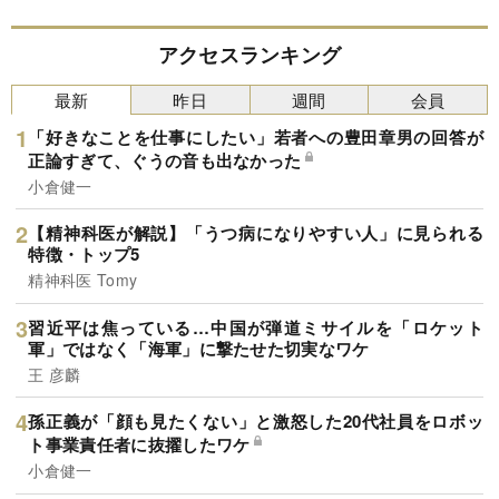
アクセスランキング
最新
昨日
週間
会員
「好きなことを仕事にしたい」若者への豊田章男の回答が
正論すぎて、ぐうの音も出なかった
小倉健一
【精神科医が解説】「うつ病になりやすい人」に見られる
特徴・トップ5
精神科医 Tomy
習近平は焦っている…中国が弾道ミサイルを「ロケット
軍」ではなく「海軍」に撃たせた切実なワケ
王 彦麟
孫正義が「顔も見たくない」と激怒した20代社員をロボッ
ト事業責任者に抜擢したワケ
小倉健一