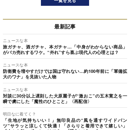
一覧を見る
最新記事
ニュースな本
旅ガチャ、酒ガチャ、本ガチャ…「中身がわからない商品」
がバカ売れするワケ。“外れ”すら喜ぶ現代人の心理とは？
ニュースな本
防衛費を増やすだけでは国は守れない…約100年前に「軍備拡
大のワナ」を見抜いた人物
ニュースな本
対談に30分以上遅刻した大原麗子が“激おこ”の五木寛之を一
瞬で虜にした「魔性のひとこと」〈再配信〉
明日なに着てく？
「生地が気持ちいい！」無印良品の“風を通すワイドパン
ツ”サラッと涼しくて快適！「さらりと着用できて嬉しい」