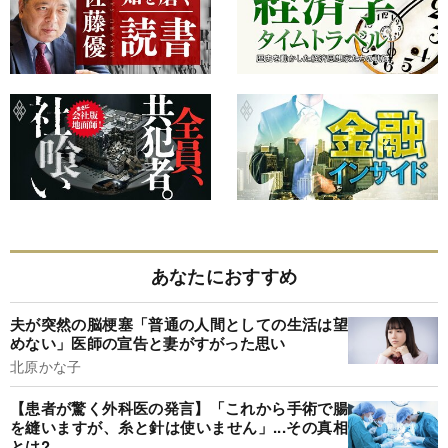
あなたにおすすめ
夫が突然の脳梗塞「普通の人間としての生活は望
めない」医師の宣告と妻がすがった思い
北原かな子
【患者が驚く外科医の発言】「これから手術で腸
を縫いますが、糸と針は使いません」...その真相
とは?