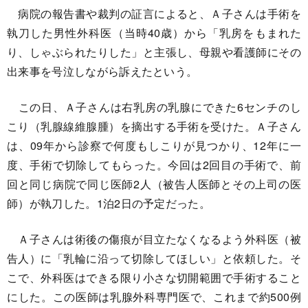
病院の報告書や裁判の証言によると、Ａ子さんは手術を
執刀した男性外科医（当時40歳）から「乳房をもまれた
り、しゃぶられたりした」と主張し、母親や看護師にその
出来事を号泣しながら訴えたという。
この日、Ａ子さんは右乳房の乳腺にできた6センチのし
こり（乳腺線維腺腫）を摘出する手術を受けた。Ａ子さん
は、09年から診察で何度もしこりが見つかり、12年に一
度、手術で切除してもらった。今回は2回目の手術で、前
回と同じ病院で同じ医師2人（被告人医師とその上司の医
師）が執刀した。1泊2日の予定だった。
Ａ子さんは術後の傷痕が目立たなくなるよう外科医（被
告人）に「乳輪に沿って切除してほしい」と依頼した。そ
こで、外科医はできる限り小さな切開範囲で手術すること
にした。この医師は乳腺外科専門医で、これまで約500例