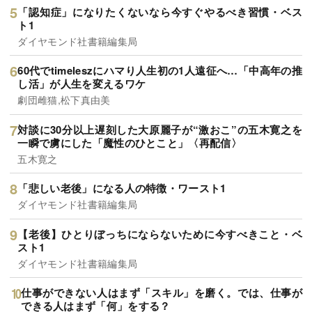
「認知症」になりたくないなら今すぐやるべき習慣・ベス
ト1
ダイヤモンド社書籍編集局
60代でtimeleszにハマり人生初の1人遠征へ…「中高年の推
し活」が人生を変えるワケ
劇団雌猫,松下真由美
対談に30分以上遅刻した大原麗子が“激おこ”の五木寛之を
一瞬で虜にした「魔性のひとこと」〈再配信〉
五木寛之
「悲しい老後」になる人の特徴・ワースト1
ダイヤモンド社書籍編集局
【老後】ひとりぼっちにならないために今すべきこと・ベ
スト1
ダイヤモンド社書籍編集局
仕事ができない人はまず「スキル」を磨く。では、仕事が
できる人はまず「何」をする？