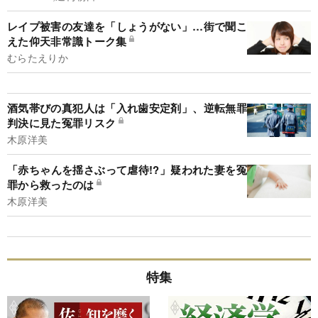
レイプ被害の友達を「しょうがない」…街で聞こ
えた仰天非常識トーク集
むらたえりか
酒気帯びの真犯人は「入れ歯安定剤」、逆転無罪
判決に見た冤罪リスク
木原洋美
「赤ちゃんを揺さぶって虐待!?」疑われた妻を冤
罪から救ったのは
木原洋美
特集