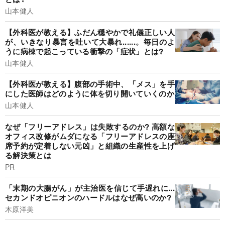
山本健人
【外科医が教える】ふだん穏やかで礼儀正しい人
が、いきなり暴言を吐いて大暴れ......。毎日のよ
うに病棟で起こっている衝撃の「症状」とは?
山本健人
【外科医が教える】腹部の手術中、「メス」を手
にした医師はどのように体を切り開いていくのか
山本健人
なぜ「フリーアドレス」は失敗するのか? 高額な
オフィス改修がムダになる「フリーアドレスの座
席予約が定着しない元凶」と組織の生産性を上げ
る解決策とは
PR
「末期の大腸がん」が主治医を信じて手遅れに...
セカンドオピニオンのハードルはなぜ高いのか?
木原洋美