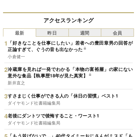
アクセスランキング
最新
昨日
週間
会員
「好きなことを仕事にしたい」若者への豊田章男の回答が
正論すぎて、ぐうの音も出なかった
小倉健一
冷蔵庫を見れば一発でわかる「本物の富裕層」の家にない
意外な食品【執事歴18年が見た真実】
新井直之
すさまじく仕事ができる人の「休日の習慣」ベスト1
ダイヤモンド社書籍編集局
老後にダントツで後悔すること・ワースト1
ダイヤモンド社書籍編集局
「もう並ばないで…」40代タイミーおじさんがミスド「も