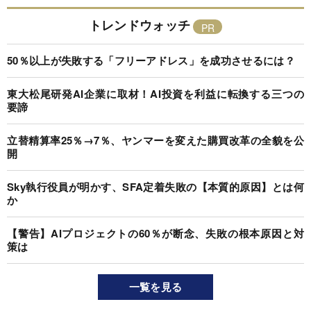
トレンドウォッチ
50％以上が失敗する「フリーアドレス」を成功させるには？
東大松尾研発AI企業に取材！AI投資を利益に転換する三つの
要諦
立替精算率25％→7％、ヤンマーを変えた購買改革の全貌を公
開
Sky執行役員が明かす、SFA定着失敗の【本質的原因】とは何
か
【警告】AIプロジェクトの60％が断念、失敗の根本原因と対
策は
一覧を見る