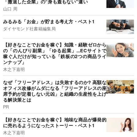
「撤退した企業」の“身も蓋もない”違い
山口 周
みるみる「お金」が貯まる考え方・ベスト1
ダイヤモンド社書籍編集局
【好きなことでお金を稼ぐ】知識・経験ゼロから
の「のんびり副業」「ゆる起業」...ECサイトで
稼ぐ人だけが知っている「鉄板の2つの商品ライ
ンナップ」
木之下嘉明
なぜ「フリーアドレス」は失敗するのか? 高額な
オフィス改修がムダになる「フリーアドレスの座
席予約が定着しない元凶」と組織の生産性を上げ
る解決策とは
PR
【好きなことでお金を稼ぐ】地味な商品が爆発的
に売れるようになったストーリー・ベスト1
木之下嘉明