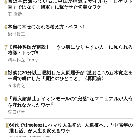
習近平は焦っている…中国が弾道ミサイルを「ロケット
軍」ではなく「海軍」に撃たせた切実なワケ
王 彦麟
本当に幸せになれる考え方・ベスト1
柴田賢三
【精神科医が解説】「うつ病になりやすい人」に見られる
特徴・トップ5
精神科医 Tomy
対談に30分以上遅刻した大原麗子が“激おこ”の五木寛之を
一瞬で虜にした「魔性のひとこと」〈再配信〉
五木寛之
「再入館禁止」イオンモールの“完璧”なマニュアルが人命
を守れなかったワケ
窪田順生
60代でtimeleszにハマり人生初の1人遠征へ…「中高年の
推し活」が人生を変えるワケ