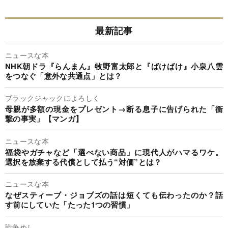
最新記事
ニュースな本
NHK朝ドラ『らんまん』牧野富太郎と『ばけばけ』小泉八雲
をつなぐ「意外な共通点」とは？
ブラックジャックによろしく
母親が多額の現金をプレゼント→断る息子に告げられた「衝
撃の事実」【マンガ】
ニュースな本
福袋やガチャなど「選べない商品」に現代人がハマるワケ。
選択を放棄する代償として払う“対価”とは？
ニュースな本
なぜスティーブ・ジョブズの話は短くても伝わったのか？話
す前にしていた「たった1つの習慣」
戦争めし