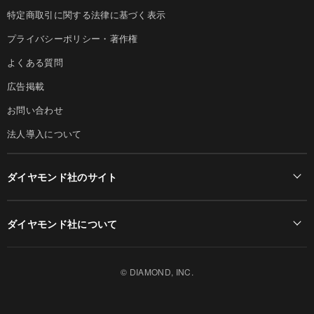
特定商取引に関する法律に基づく表示
プライバシーポリシー・著作権
よくある質問
広告掲載
お問い合わせ
法人導入について
ダイヤモンド社のサイト
Diamond Online(English)
ダイヤモンド社について
週刊ダイヤモンド
ダイヤモンド社TOP
DIAMONDハーバード・ビジネス・レビュー
© DIAMOND, INC.
会社概要
ダイヤモンドZAi（デジタル版）
採用情報
書籍オンライン