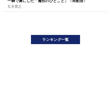
一瞬で虜にした「魔性のひとこと」〈再配信〉
五木寛之
ランキング一覧