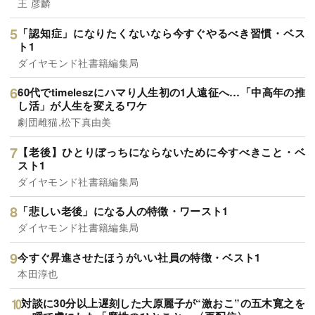
王 彦麟
「認知症」になりたくないなら今すぐやるべき習慣・ベス
ト1
ダイヤモンド社書籍編集局
60代でtimeleszにハマり人生初の1人遠征へ…「中高年の推
し活」が人生を変えるワケ
劇団雌猫,松下真由美
【老後】ひとりぼっちにならないために今すべきこと・ベ
スト1
ダイヤモンド社書籍編集局
「悲しい老後」になる人の特徴・ワースト1
ダイヤモンド社書籍編集局
今すぐ昇進させたほうがいい社員の特徴・ベスト1
本田淳也
対談に30分以上遅刻した大原麗子が“激おこ”の五木寛之を