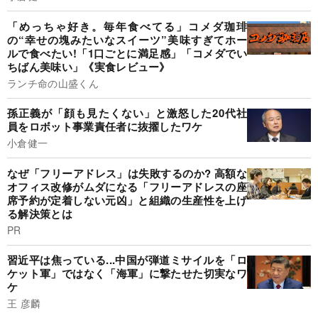
「めっちゃ好き。毎年食べてる」コメダ珈琲
の“幸せの塊みたいなスイーツ”美味すぎてホー
ルで食べたい!「1口ごとに満足感」「コメダでい
ちばん美味い」《実食レビュー》
ランチ命の山盛くん
孫正義が「顔も見たくない」と激怒した20代社
員をロボット事業責任者に抜擢したワケ
小倉健一
なぜ「フリーアドレス」は失敗するのか? 高額な
オフィス改修がムダになる「フリーアドレスの座
席予約が定着しない元凶」と組織の生産性を上げ
る解決策とは
PR
習近平は焦っている...中国が弾道ミサイルを「ロ
ケット軍」ではなく「海軍」に撃たせた切実なワ
ケ
王 彦麟