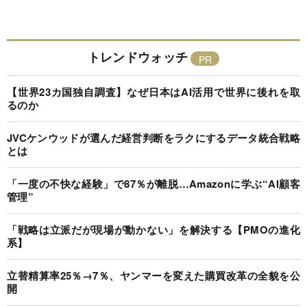
トレンドウォッチ
【世界23カ国独自調査】なぜ日本はAI活用で世界に後れを取
るのか
JVCケンウッドが選んだ経営判断をラクにするデータ統合戦略
とは
「一度の不快な経験」で87％が離脱…Amazonに学ぶ“AI顧客
管理”
「戦略は立派だが現場が動かない」を解決する【PMOの進化
系】
立替精算率25％→7％、ヤンマーを変えた購買改革の全貌を公
開