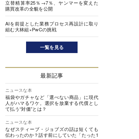
立替精算率25％→7％、ヤンマーを変えた
購買改革の全貌を公開
AIを前提とした業務プロセス再設計に取り
組む大林組×PwCの挑戦
一覧を見る
最新記事
ニュースな本
福袋やガチャなど「選べない商品」に現代
人がハマるワケ。選択を放棄する代償とし
て払う“対価”とは？
ニュースな本
なぜスティーブ・ジョブズの話は短くても
伝わったのか？話す前にしていた「たった1