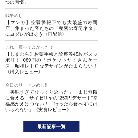
つの習慣」
戦争めし
【マンガ】空襲警報下でも大繁盛の寿司
店、集まった客たちの「秘密の寿司ネタ」
にヨダレが出そう〈再配信〉
これ、買ってよかった！
【しまむら】お薬手帳と診察券45枚がスッ
ポリ！1089円の「ポケットたくさんケー
ス」昭和レトロなデザインがたまらない！
《購入レビュー》
今日のリーマンめし!!
「美味すぎてひっくり返った」「まじ無限
に食える」サイゼリヤの“250円デザート”幸
福感がえげつない！「行ったら食べずには
いられない」《実食レビュー》
最新記事一覧