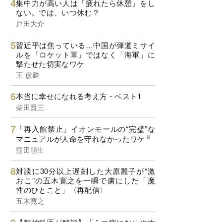
集中力が高い人は「疲れたら休憩」をし
ない。では、いつ休む？
戸田大介
習近平は焦っている…中国が弾道ミサイ
ルを「ロケット軍」ではなく「海軍」に
撃たせた切実なワケ
王 彦麟
本当に幸せになれる考え方・ベスト1
柴田賢三
「再入館禁止」イオンモールの“完璧”な
マニュアルが人命を守れなかったワケ
窪田順生
対談に30分以上遅刻した大原麗子が“激
おこ”の五木寛之を一瞬で虜にした「魔
性のひとこと」〈再配信〉
五木寛之