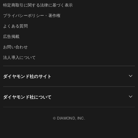
特定商取引に関する法律に基づく表示
プライバシーポリシー・著作権
よくある質問
広告掲載
お問い合わせ
法人導入について
ダイヤモンド社のサイト
Diamond Online(English)
ダイヤモンド社について
週刊ダイヤモンド
ダイヤモンド社TOP
DIAMONDハーバード・ビジネス・レビュー
© DIAMOND, INC.
会社概要
ダイヤモンドZAi（デジタル版）
採用情報
書籍オンライン