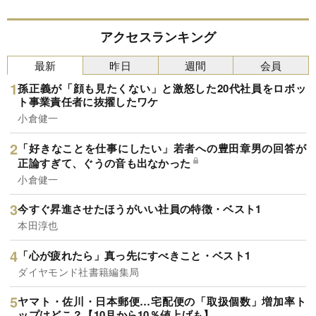
アクセスランキング
最新
昨日
週間
会員
孫正義が「顔も見たくない」と激怒した20代社員をロボッ
ト事業責任者に抜擢したワケ
小倉健一
「好きなことを仕事にしたい」若者への豊田章男の回答が
正論すぎて、ぐうの音も出なかった
小倉健一
今すぐ昇進させたほうがいい社員の特徴・ベスト1
本田淳也
「心が疲れたら」真っ先にすべきこと・ベスト1
ダイヤモンド社書籍編集局
ヤマト・佐川・日本郵便…宅配便の「取扱個数」増加率ト
ップはどこ？【10月から10％値上げも】