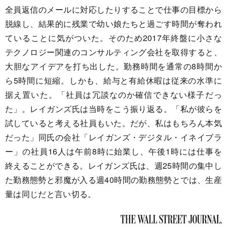
全員返信のメールに対応したりすることで仕事の目標から
脱線し、結果的に残業で幼い娘たちと過ごす時間が奪われ
ていることに気がついた。そのため2017年終盤に小さな
テクノロジー関連のコンサルティング会社を取得すると、
大胆なアイデアを打ち出した。勤務時間を通常の8時間か
ら5時間に短縮。しかも、給与と有給休暇は従来の水準に
据え置いた。「社員は冗談なのか確信できない様子だっ
た」。レイガンズ氏は当時をこう振り返る。「私が彼らを
試していると考える社員もいた。だが、私はもちろん本気
だった」同氏の会社「レイガンズ・デジタル・イネイブラ
ー」の社員16人は午前8時に始業し、午後1時には仕事を
終えることができる。レイガンズ氏は、週25時間の集中し
た勤務態勢と邪魔が入る週40時間の勤務態勢とでは、生産
量は同じだと言い切る。