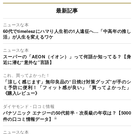
最新記事
ニュースな本
60代でtimeleszにハマり人生初の1人遠征へ…「中高年の推し
活」が人生を変えるワケ
ニュースな本
スーパーの「AEON（イオン）」って何語か知ってる？【身
近に潜む“意外な”言語】
これ、買ってよかった！
「涼しく感じます」無印良品の“日焼け対策グッズ”が手のシ
ミ予防に便利！「フィット感が良い」「買ってよかった」
《購入レビュー》
ダイヤモンド・口コミ情報
パナソニック エナジーの50代前半・次長級の年収は？【5000
件の口コミ情報データ】
ニュースな本