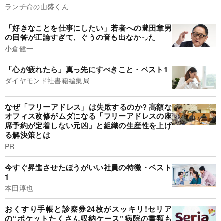
ランチ命の山盛くん
「好きなことを仕事にしたい」若者への豊田章男
の回答が正論すぎて、ぐうの音も出なかった
小倉健一
「心が疲れたら」真っ先にすべきこと・ベスト1
ダイヤモンド社書籍編集局
なぜ「フリーアドレス」は失敗するのか? 高額な
オフィス改修がムダになる「フリーアドレスの座
席予約が定着しない元凶」と組織の生産性を上げ
る解決策とは
PR
今すぐ昇進させたほうがいい社員の特徴・ベスト
1
本田淳也
おくすり手帳と診察券24枚がスッキリ!セリア
の“ポケットたくさん収納ケース”病院の書類も