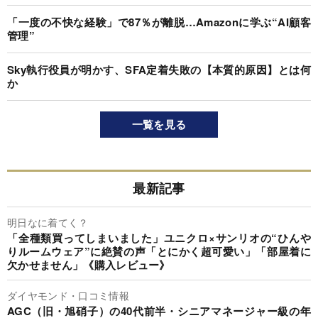
「一度の不快な経験」で87％が離脱…Amazonに学ぶ“AI顧客
管理”
Sky執行役員が明かす、SFA定着失敗の【本質的原因】とは何
か
一覧を見る
最新記事
明日なに着てく？
「全種類買ってしまいました」ユニクロ×サンリオの“ひんや
りルームウェア”に絶賛の声「とにかく超可愛い」「部屋着に
欠かせません」《購入レビュー》
ダイヤモンド・口コミ情報
AGC（旧・旭硝子）の40代前半・シニアマネージャー級の年