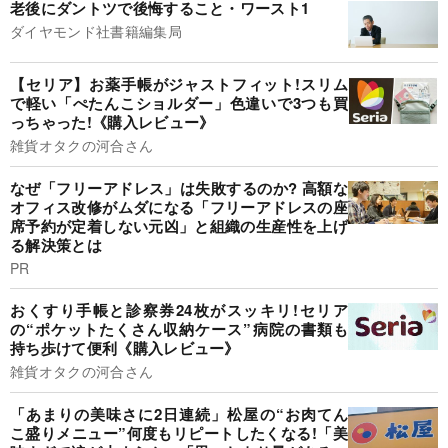
老後にダントツで後悔すること・ワースト1
ダイヤモンド社書籍編集局
【セリア】お薬手帳がジャストフィット!スリム
で軽い「ぺたんこショルダー」色違いで3つも買
っちゃった!《購入レビュー》
雑貨オタクの河合さん
なぜ「フリーアドレス」は失敗するのか? 高額な
オフィス改修がムダになる「フリーアドレスの座
席予約が定着しない元凶」と組織の生産性を上げ
る解決策とは
PR
おくすり手帳と診察券24枚がスッキリ!セリア
の“ポケットたくさん収納ケース”病院の書類も
持ち歩けて便利《購入レビュー》
雑貨オタクの河合さん
「あまりの美味さに2日連続」松屋の“お肉てん
こ盛りメニュー”何度もリピートしたくなる!「美