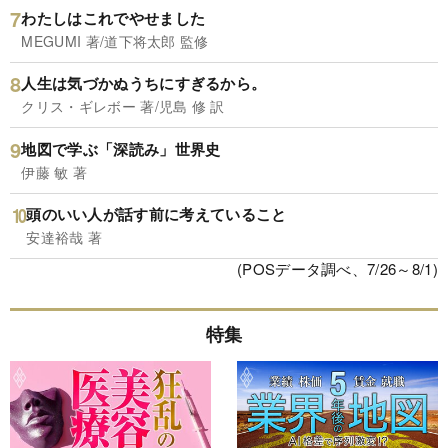
わたしはこれでやせました
MEGUMI 著/道下将太郎 監修
人生は気づかぬうちにすぎるから。
クリス・ギレボー 著/児島 修 訳
地図で学ぶ「深読み」世界史
伊藤 敏 著
頭のいい人が話す前に考えていること
安達裕哉 著
(POSデータ調べ、7/26～8/1)
特集