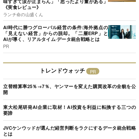
味すぎて涙が止まらん」「思ったより量がある」
《実食レビュー》
ランチ命の山盛くん
AI時代に勝つグローバル経営の条件:海外拠点の
「見えない経営」からの脱却。「二層ERP」と
AIが導く、リアルタイム·データ統合戦略とは
PR
トレンドウォッチ
立替精算率25％→7％、ヤンマーを変えた購買改革の全貌を公
開
東大松尾研発AI企業に取材！AI投資を利益に転換する三つの
要諦
JVCケンウッドが選んだ経営判断をラクにするデータ統合戦略
とは