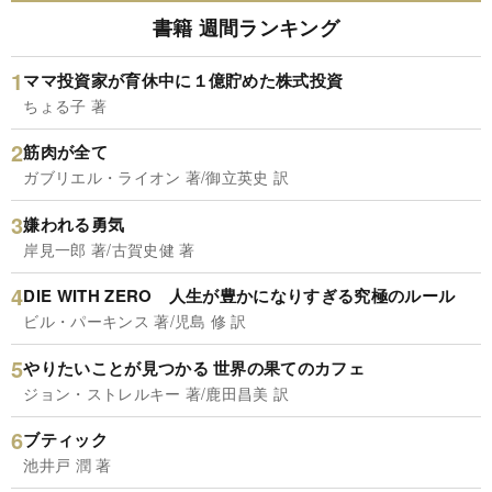
書籍 週間ランキング
ママ投資家が育休中に１億貯めた株式投資
ちょる子 著
筋肉が全て
ガブリエル・ライオン 著/御立英史 訳
嫌われる勇気
岸見一郎 著/古賀史健 著
DIE WITH ZERO 人生が豊かになりすぎる究極のルール
ビル・パーキンス 著/児島 修 訳
やりたいことが見つかる 世界の果てのカフェ
ジョン・ストレルキー 著/鹿田昌美 訳
ブティック
池井戸 潤 著