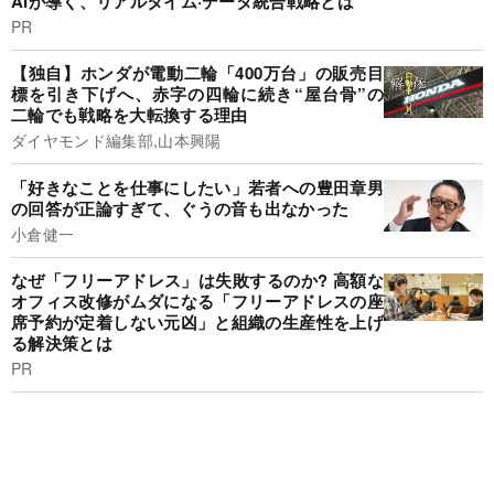
AIが導く、リアルタイム·データ統合戦略とは
PR
【独自】ホンダが電動二輪「400万台」の販売目
標を引き下げへ、赤字の四輪に続き“屋台骨”の
二輪でも戦略を大転換する理由
ダイヤモンド編集部,山本興陽
「好きなことを仕事にしたい」若者への豊田章男
の回答が正論すぎて、ぐうの音も出なかった
小倉健一
なぜ「フリーアドレス」は失敗するのか? 高額な
オフィス改修がムダになる「フリーアドレスの座
席予約が定着しない元凶」と組織の生産性を上げ
る解決策とは
PR