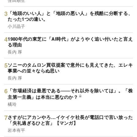
窪田順生
「地頭のいい人」と「地頭の悪い人」を残酷に分断する、
たった1つの違い。
小川晶子
1980年代の東芝に「AI時代」がようやく追い付いたと言え
る理由
長内 厚
ソニーのタムロン買収提案で意外にも見えてきた、エレキ
事業への並々ならぬ思い
長内 厚
「市場経済は最悪である――それ以外を除いては」。「株
主第一主義」は本当に悪なのか？
橘玲
さすがにアカンやろ…イケイケ社長が電話口で言い放った
「失礼過ぎるひと言」【マンガ】
岩本有平