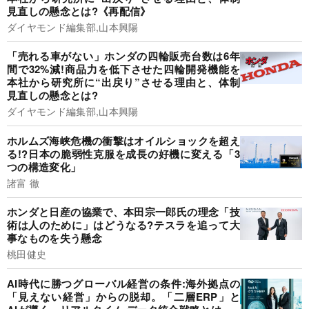
見直しの懸念とは?《再配信》
ダイヤモンド編集部,山本興陽
「売れる車がない」ホンダの四輪販売台数は6年
間で32%減!商品力を低下させた四輪開発機能を
本社から研究所に“出戻り”させる理由と、体制
見直しの懸念とは?
ダイヤモンド編集部,山本興陽
ホルムズ海峡危機の衝撃はオイルショックを超え
る!?日本の脆弱性克服を成長の好機に変える「3
つの構造変化」
諸富 徹
ホンダと日産の協業で、本田宗一郎氏の理念「技
術は人のために」はどうなる?テスラを追って大
事なものを失う懸念
桃田健史
AI時代に勝つグローバル経営の条件:海外拠点の
「見えない経営」からの脱却。「二層ERP」と