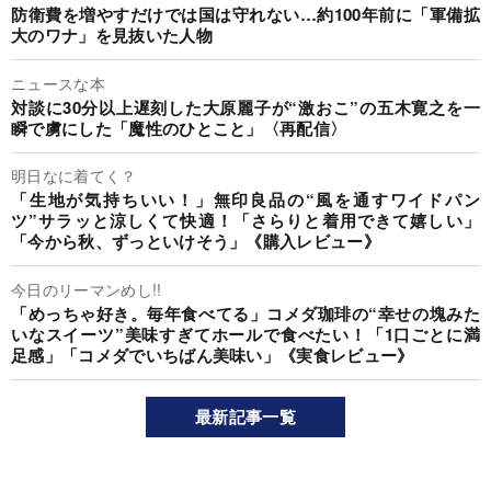
防衛費を増やすだけでは国は守れない…約100年前に「軍備拡
大のワナ」を見抜いた人物
ニュースな本
対談に30分以上遅刻した大原麗子が“激おこ”の五木寛之を一
瞬で虜にした「魔性のひとこと」〈再配信〉
明日なに着てく？
「生地が気持ちいい！」無印良品の“風を通すワイドパン
ツ”サラッと涼しくて快適！「さらりと着用できて嬉しい」
「今から秋、ずっといけそう」《購入レビュー》
今日のリーマンめし!!
「めっちゃ好き。毎年食べてる」コメダ珈琲の“幸せの塊みた
いなスイーツ”美味すぎてホールで食べたい！「1口ごとに満
足感」「コメダでいちばん美味い」《実食レビュー》
最新記事一覧