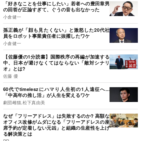
「好きなことを仕事にしたい」若者への豊田章男
の回答が正論すぎて、ぐうの音も出なかった
小倉健一
孫正義が「顔も見たくない」と激怒した20代社
員をロボット事業責任者に抜擢したワケ
小倉健一
【佐藤優の1分読書】国際秩序の再編が加速する
中、日本が避けなくてはならない「敵対シナリ
オ」とは?
佐藤 優
60代でtimeleszにハマり人生初の1人遠征へ...
「中高年の推し活」が人生を変えるワケ
劇団雌猫,松下真由美
なぜ「フリーアドレス」は失敗するのか? 高額な
オフィス改修がムダになる「フリーアドレスの座
席予約が定着しない元凶」と組織の生産性を上げ
る解決策とは
PR