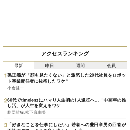
アクセスランキング
最新
昨日
週間
会員
孫正義が「顔も見たくない」と激怒した20代社員をロボッ
ト事業責任者に抜擢したワケ
小倉健一
60代でtimeleszにハマり人生初の1人遠征へ…「中高年の推
し活」が人生を変えるワケ
劇団雌猫,松下真由美
「好きなことを仕事にしたい」若者への豊田章男の回答が