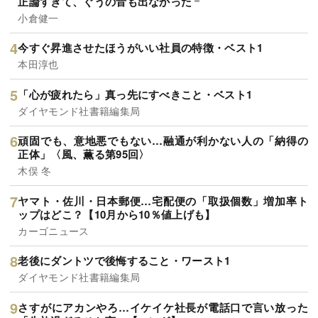
正論すぎて、ぐうの音も出なかった
小倉健一
今すぐ昇進させたほうがいい社員の特徴・ベスト1
本田淳也
「心が疲れたら」真っ先にすべきこと・ベスト1
ダイヤモンド社書籍編集局
頑固でも、意地悪でもない…融通が利かない人の「納得の
正体」〈風、薫る第95回〉
木俣 冬
ヤマト・佐川・日本郵便…宅配便の「取扱個数」増加率ト
ップはどこ？【10月から10％値上げも】
カーゴニュース
老後にダントツで後悔すること・ワースト1
ダイヤモンド社書籍編集局
さすがにアカンやろ…イケイケ社長が電話口で言い放った