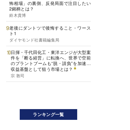
怖相場」の裏側、反発局面で注目したい
2銘柄とは？
鈴木貴博
老後にダントツで後悔すること・ワース
ト1
ダイヤモンド社書籍編集局
日揮・千代田化工・東洋エンジが大型案
件を「断る経営」に転換へ、世界で空前
のプラントブームも“脱・請負”を加速…
収益基盤として狙う市場とは？
宗 敦司
ランキング一覧