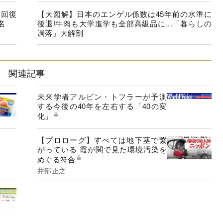
に回復
【大図解】日本のエンゲル係数は45年前の水準に
名
後退!牛肉も大学進学も全部高級品に...「暮らしの
凋落」大解剖
関連記事
未来学者アルビン・トフラーが予測
する今後の40年を左右する「40の変
化」
【プロローグ】すべては地下茎で繋
がっている 霞が関で見た環境汚染を
めぐる符合
井部正之