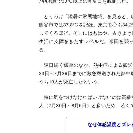
744地点で30℃以上の真夏日を観測した。
とりわけ「猛暑の常襲地域」を見ると、岐阜
熊谷市では37.8℃を記録。東京都心も3
してくるほど。そこにはもはや、古きよき
生活に支障をきたすレベルだ。米国を襲
る。
連日続く猛暑のなか、熱中症による搬送
23日～7月29日までに救急搬送された熱中症
うち10人が死亡したという。
特に気をつけなければいけないのは高齢者
人（7月30日～8月5日）と多いため、若
なぜ体感温度とズレる