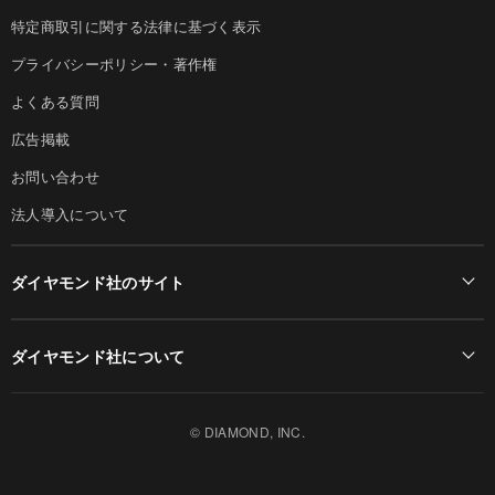
特定商取引に関する法律に基づく表示
プライバシーポリシー・著作権
よくある質問
広告掲載
お問い合わせ
法人導入について
ダイヤモンド社のサイト
Diamond Online(English)
ダイヤモンド社について
週刊ダイヤモンド
ダイヤモンド社TOP
DIAMONDハーバード・ビジネス・レビュー
© DIAMOND, INC.
会社概要
ダイヤモンドZAi（デジタル版）
採用情報
書籍オンライン