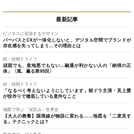
最新記事
ビジネスに拡張するデザイン
パーパスとCXが一体化しないと、デジタル空間でブランドが
存在感を失ってしまう…その理由とは
続・続朝ドライフ
頑固でも、意地悪でもない…融通が利かない人の「納得の正
体」〈風、薫る第95回〉
続・続朝ドライフ
「なるべく考えないようにしています」朝ドラ主演・見上愛
が役作りで徹底している意外なこと
地図で学ぶ「深読み」世界史
【大人の教養】国境線が物語に変わる……地図を「二度見す
る」テクニックとは？