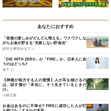
あなたにおすすめ
「老後の楽しみがどんどん増える」ワクワクしな
がらお金が貯まる“失敗しない貯金法”
絶対仕事辞めるマン
「DIE WITH ZERO」か「FIRE」か。日本人に合
うのはどっち?
坂下 仁
【神様が味方する人の習慣】人が耳を傾けるの
は、話す側が「本当に、そう生きているときだ
け」
小林正観
お金はあるのに不幸せ? FIREに成功した人が打
ち明けた「まさかの本音」