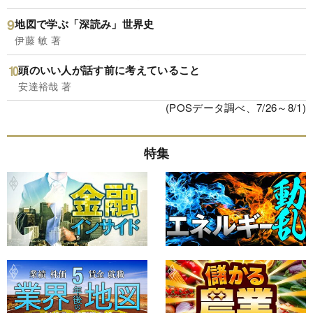
地図で学ぶ「深読み」世界史
伊藤 敏 著
頭のいい人が話す前に考えていること
安達裕哉 著
(POSデータ調べ、7/26～8/1)
特集