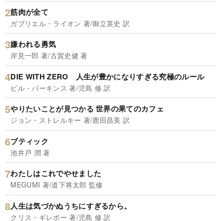
筋肉が全て
ガブリエル・ライオン 著/御立英史 訳
嫌われる勇気
岸見一郎 著/古賀史健 著
DIE WITH ZERO 人生が豊かになりすぎる究極のルール
ビル・パーキンス 著/児島 修 訳
やりたいことが見つかる 世界の果てのカフェ
ジョン・ストレルキー 著/鹿田昌美 訳
ブティック
池井戸 潤 著
わたしはこれでやせました
MEGUMI 著/道下将太郎 監修
人生は気づかぬうちにすぎるから。
クリス・ギレボー 著/児島 修 訳