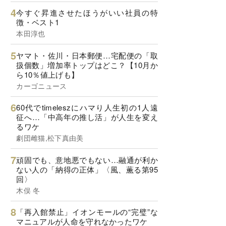
今すぐ昇進させたほうがいい社員の特
徴・ベスト1
本田淳也
ヤマト・佐川・日本郵便…宅配便の「取
扱個数」増加率トップはどこ？【10月か
ら10％値上げも】
カーゴニュース
60代でtimeleszにハマり人生初の1人遠
征へ…「中高年の推し活」が人生を変え
るワケ
劇団雌猫,松下真由美
頑固でも、意地悪でもない…融通が利か
ない人の「納得の正体」〈風、薫る第95
回〉
木俣 冬
「再入館禁止」イオンモールの“完璧”な
マニュアルが人命を守れなかったワケ