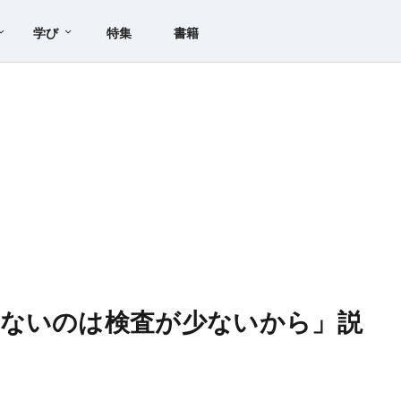
学び
特集
書籍
少ないのは検査が少ないから」説