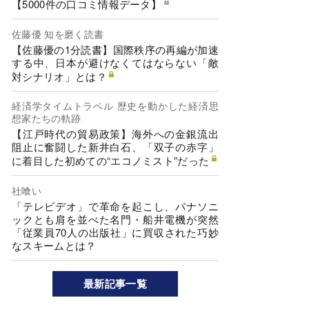
【5000件の口コミ情報データ】
佐藤優 知を磨く読書
【佐藤優の1分読書】国際秩序の再編が加速
する中、日本が避けなくてはならない「敵
対シナリオ」とは？
経済学タイムトラベル 歴史を動かした経済思
想家たちの軌跡
【江戸時代の貿易政策】海外への金銀流出
阻止に奮闘した新井白石、「双子の赤字」
に着目した初めての“エコノミスト”だった
社喰い
「テレビデオ」で革命を起こし、パナソニ
ックとも肩を並べた名門・船井電機が突然
「従業員70人の出版社」に買収された巧妙
なスキームとは？
最新記事一覧