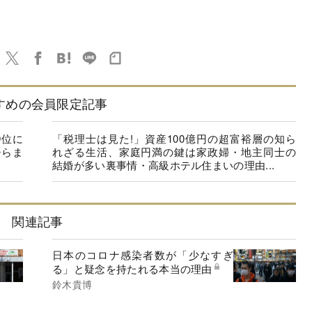
すめの会員限定記事
9位に
「税理士は見た!」資産100億円の超富裕層の知ら
ひらま
れざる生活、家庭円満の鍵は家政婦・地主同士の
結婚が多い裏事情・高級ホテル住まいの理由...
関連記事
日本のコロナ感染者数が「少なすぎ
る」と疑念を持たれる本当の理由
鈴木貴博