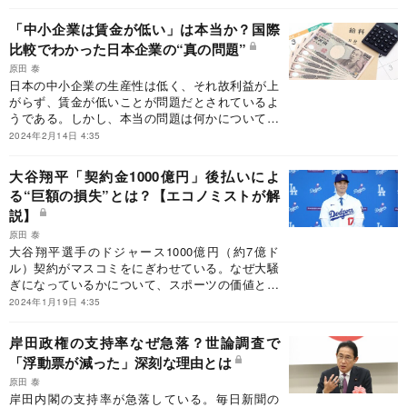
「中小企業は賃金が低い」は本当か？国際
比較でわかった日本企業の“真の問題”
原田 泰
日本の中小企業の生産性は低く、それ故利益が上
がらず、賃金が低いことが問題だとされているよ
うである。しかし、本当の問題は何かについて、
国際比較で明らかにしていきたい。
2024年2月14日 4:35
大谷翔平「契約金1000億円」後払いによ
る“巨額の損失”とは？【エコノミストが解
説】
原田 泰
大谷翔平選手のドジャース1000億円（約7億ド
ル）契約がマスコミをにぎわせている。なぜ大騒
ぎになっているかについて、スポーツの価値とい
うことを除外して、4つの視点から考えた。
2024年1月19日 4:35
岸田政権の支持率なぜ急落？世論調査で
「浮動票が減った」深刻な理由とは
原田 泰
岸田内閣の支持率が急落している。毎日新聞の