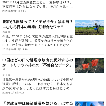
2023年11月世論調査によると、支持率は21％、
不支持率は74％になっている。10月から比べる
と、支持率は4.5％ポイントの低下、不支持率は
2023年12月1日 5:05
6％ポイントの増加である。もちろん、支持率の
低下と不支持率の上昇が大きな話題になっている
農家が8割減って「イモが主食」は本当？
のだが、私は「分からない、無回答」の人に注目
→むしろ日本の農業に好都合なワケ
したい。
原田 泰
今後、2050年にかけて国内の農業人口が8割も減
少し、生産が激減し、必要なカロリーを賄うため
にイモが主食の時代がやってくるかもしれないと
いう議論がある（『農家が8割減る日 「主食イ
2023年10月12日 5:40
モ」覚悟ある？』日本経済新聞2023年9月18
日）。この記事は、かなりのところで、平野勝
中国はどの口で処理水放出に反対するの
也・武川翼「2050年の国内農業生産を半減させな
か、トリチウム排出の「不都合なデータ」
いために」（三菱総合研究所マンスリーレビュー
2022年12月号、2022.12.1）に依拠しており、こ
れによると2020年から50年にかけて、農家経営体
原田 泰
数は84％減少し、農業生産額は52％減少するとい
福島第一原発からの処理水の放出について中国が
う。しかし、私はこんなことにはならないと思
強硬に反対している。これまでなら、日本でも多
う。その理由を説明しよう。
少の反対がもっとあったはずだと私は思うのだ
が、反対運動は低調であるように思われる。私の
2023年9月8日 5:05
考えでは、中国があまりに強硬なので、反対する
と彼らの味方というイメージが付いて反対しにく
「財政赤字は経済成長を妨げる」は本当
くなっているのではないかと思う。しかし、トリ