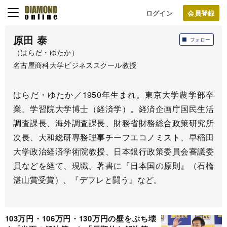
ログイン
原田 泰
フォロー
（はらだ・ゆたか）
名古屋商科大学ビジネススクール教授
はらだ・ゆたか／1950年生まれ。東京大学農学部卒
業。学習院大学博士（経済学）。経済企画庁国民生活
調査課長、海外調査課長、財務省財務総合政策研究所
次長、大和総研専務理事チーフエコノミスト、早稲田
大学政治経済学術院教授、日本銀行政策委員会審議委
員などを経て、現職。著書に『日本国の原則』（石橋
湛山賞受賞）、『デフレと闘う』など。
103万円・106万円・130万円の壁をぶち壊