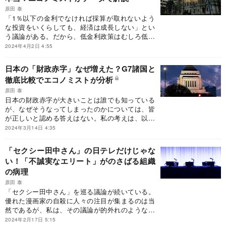
将来の財政状況がどうなるかを予測してみたい。
原田 泰
財政状況の指標としては政府債務対GDP比を用い
「1％以下の金利でなければ採算が取れないよう
る。なお、ここでの債務は、通常使われる粗債務
な投資をいくらしても、経済は成長しない」とい
ではなく、粗債務から政府の保有する金融資産を
う議論がある。だから、低金利政策はむしろ低成
差し引いた純債務を用いている。後述するよう
長をもたらすか、そうでなくても成長を回復させ
2024年4月2日 4:55
に、金利の動きが重要なので、政府が支払う金利
ない、という意見である。だから、金利を高くし
と受け取る金利を相殺することが必要だからだ。
て、高い金利を払える企業だけにすれば、経済は
日本の「財政赤字」なぜ増えた？G7諸国と
なお、2023年の政府粗債務残高の対GDP比は
良くなるという。プリンストン大学の清滝信宏教
徹底比較でエコノミストが分析
260.1％、政府純債務残高の対GDP比は161.5％で
授は、「実質利子率がマイナスでなければ採算が
ある。
取れないような投資をいくらしても経済は成長し
原田 泰
ない」と書いている（『補助金・金融緩和頼み脱
日本の財政赤字が大きいことは誰でも知っている
却を』日本経済新聞2024年3月4日）。しかし、本
が、なぜそうなってしまったのかについては、皆
当に、日本の企業は1％以下の金利でなければ採
が正しいと認める答えはない。私の考えは、以前
算の取れないような非効率な投資をしているのだ
に書いた『アベノミクスの代名詞「大胆な金融緩
2024年3月14日 4:35
ろうか。これについてはすでに本欄『「低金利政
和」は日本経済に何を遺したか』にあるが、この
策が低成長を招いた」説は本当か、データで見
ことを国際比較で考えてみよう。
「セクシー田中さん」の日テレだけじゃな
る“真実”とは？』でも書いたのだが、前回は経済
い！「不誠実なエリート」がのさばる組織
学者的に書きすぎてしまったので、同じことをも
の病理
っと簡単に書いてみた。
原田 泰
「セクシー田中さん」を巡る議論が続いている。
優れた漫画家の自殺に人々の注目が集まるのは当
然であるが、私は、その議論が的外れのような気
がしてならない。
2024年2月17日 5:15