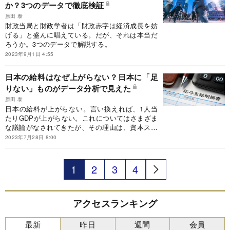
か？3つのデータで徹底検証
チウム排出を弁護する側も、少し弱いのではない
かと私は思う。専門家の意見、他国の事例、過去
原田 泰
の事例を十分に生かしていないのではないだろう
財政当局と財政学者は「財政赤字は経済成長を妨
か。
げる」と盛んに唱えている。だが、それは本当だ
ろうか。3つのデータで解説する。
2023年9月1日 4:55
日本の給料はなぜ上がらない？日本に「足
りない」ものがデータ分析で見えた
原田 泰
日本の給料が上がらない。言い換えれば、1人当
たりGDPが上がらない。これについてはさまざま
な議論がなされてきたが、その理由は、資本スト
ックが足りないからである。諸外国との比較デー
2023年7月28日 8:00
タを用いて解説する。
1
2
3
4
アクセスランキング
最新
昨日
週間
会員