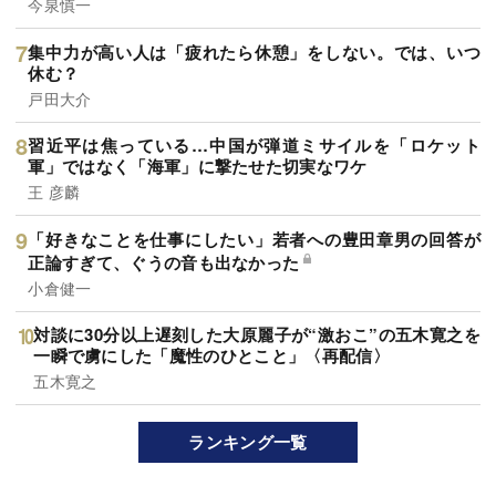
今泉慎一
集中力が高い人は「疲れたら休憩」をしない。では、いつ
休む？
戸田大介
習近平は焦っている…中国が弾道ミサイルを「ロケット
軍」ではなく「海軍」に撃たせた切実なワケ
王 彦麟
「好きなことを仕事にしたい」若者への豊田章男の回答が
正論すぎて、ぐうの音も出なかった
小倉健一
対談に30分以上遅刻した大原麗子が“激おこ”の五木寛之を
一瞬で虜にした「魔性のひとこと」〈再配信〉
五木寛之
ランキング一覧