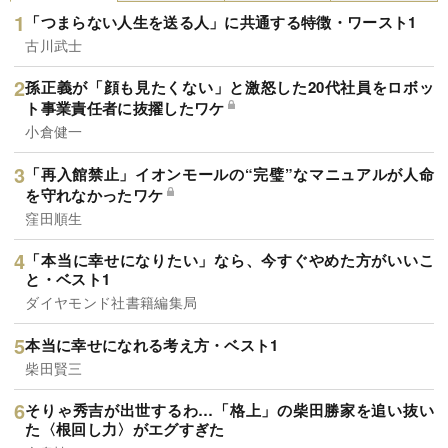
「つまらない人生を送る人」に共通する特徴・ワースト1
古川武士
孫正義が「顔も見たくない」と激怒した20代社員をロボッ
ト事業責任者に抜擢したワケ
小倉健一
「再入館禁止」イオンモールの“完璧”なマニュアルが人命
を守れなかったワケ
窪田順生
「本当に幸せになりたい」なら、今すぐやめた方がいいこ
と・ベスト1
ダイヤモンド社書籍編集局
本当に幸せになれる考え方・ベスト1
柴田賢三
そりゃ秀吉が出世するわ…「格上」の柴田勝家を追い抜い
た〈根回し力〉がエグすぎた