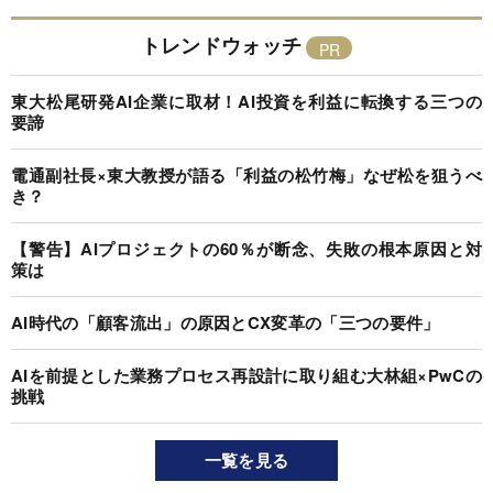
トレンドウォッチ
東大松尾研発AI企業に取材！AI投資を利益に転換する三つの
要諦
電通副社長×東大教授が語る「利益の松竹梅」なぜ松を狙うべ
き？
【警告】AIプロジェクトの60％が断念、失敗の根本原因と対
策は
AI時代の「顧客流出」の原因とCX変革の「三つの要件」
AIを前提とした業務プロセス再設計に取り組む大林組×PwCの
挑戦
一覧を見る