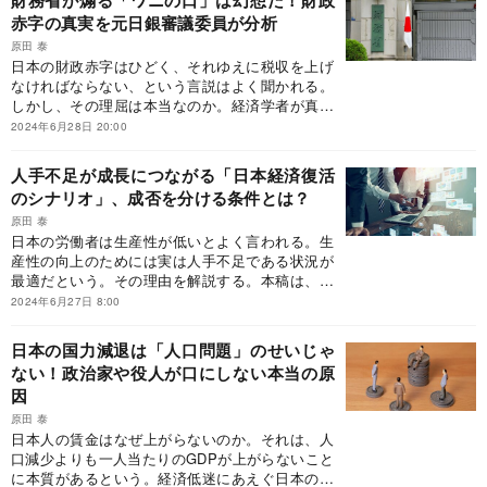
財務省が煽る「ワニの口」は幻想だ！財政
計をチェックしても、日本の大企業と中小企業の
赤字の真実を元日銀審議委員が分析
給与格差は国際的に小さい。今回は、この格差
が、これまでどのように推移してきたか、そし
原田 泰
て、その意味は何かについて考えてみたい。
日本の財政赤字はひどく、それゆえに税収を上げ
なければならない、という言説はよく聞かれる。
しかし、その理屈は本当なのか。経済学者が真偽
を解説する。本稿は、原田泰著『日本人の賃金を
2024年6月28日 20:00
上げる唯一の方法』（PHP研究所）を一部抜粋・
編集したものです。
人手不足が成長につながる「日本経済復活
のシナリオ」、成否を分ける条件とは？
原田 泰
日本の労働者は生産性が低いとよく言われる。生
産性の向上のためには実は人手不足である状況が
最適だという。その理由を解説する。本稿は、原
田泰著『日本人の賃金を上げる唯一の方法』
2024年6月27日 8:00
（PHP研究所）を一部抜粋・編集したものです。
日本の国力減退は「人口問題」のせいじゃ
ない！政治家や役人が口にしない本当の原
因
原田 泰
日本人の賃金はなぜ上がらないのか。それは、人
口減少よりも一人当たりのGDPが上がらないこと
に本質があるという。経済低迷にあえぐ日本の問