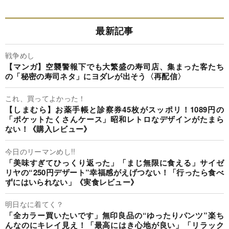
最新記事
戦争めし
【マンガ】空襲警報下でも大繁盛の寿司店、集まった客たち
の「秘密の寿司ネタ」にヨダレが出そう〈再配信〉
これ、買ってよかった！
【しまむら】お薬手帳と診察券45枚がスッポリ！1089円の
「ポケットたくさんケース」昭和レトロなデザインがたまら
ない！《購入レビュー》
今日のリーマンめし!!
「美味すぎてひっくり返った」「まじ無限に食える」サイゼ
リヤの“250円デザート”幸福感がえげつない！「行ったら食べ
ずにはいられない」《実食レビュー》
明日なに着てく？
「全カラー買いたいです」無印良品の“ゆったりパンツ”楽ち
んなのにキレイ見え！「最高にはき心地が良い」「リラック