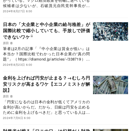
がっている。マクロ経済政策を明確に述べている
まうだろう。
候補者は少ないが、石破茂元自民党幹事長が、
『保守政治家 わが政策、わが天命』（講談社）
2024年8月27日 6:00
という著書を出版している。発刊が2024年8月7日
だから、まさに「わが政策」を述べたものと理解
日本の「大企業と中小企業の給与格差」が
して良いだろう。ここには、自治相も務めた父・
国際比較で縮小していても、手放しで評価
二朗氏の思い出、田中角栄元首相との交流など、
できないワケ
興味深いエピソードがつづられ大変面白い。だ
が、マクロ経済政策の考えについては疑問視せざ
原田 泰
るを得ない。石破氏の考えの問題点を指摘した
筆者は2月の記事「『中小企業は賃金が低い』は
い。
本当か？国際比較でわかった日本企業の“真の問
題”」（https://diamond.jp/articles/-/338719）に
おいて、日本の大企業と中小企業の賃金格差は国
2024年8月23日 6:00
際的に見て小さいと書いた。OECDの統計
（OECDの定義では、従業員300人未満が中小企
金利を上げれば円安が止まる？→むしろ円
業、300人以上が大企業）によれば、賃金給与の
安リスクが高まるワケ【エコノミストが解
大企業に対する中小企業の比率は、ドイツ、イタ
説】
リア、韓国では55％程度、イギリスでは62％、ス
イスでは71％となっている。OECDの統計には日
原田 泰
本のデータがないが、中小企業庁「中小企業白書
「円安になるのは日本の金利が低くてアメリカの
（2023年版）」では、大企業に対する中小企業の
金利が高いからだ。だから、日銀は円安を止める
給与比率は85.0％である。これは厚生労働省「賃
ために金利を上げるべきだ」と思っている人は多
金構造基本統計調査」から推計したものである
いだろう。しかし、金利を上げると円安になる可
2024年7月9日 6:00
が、国税庁「民間給与実態統計調査結果」（2022
能性もある。その理由を解説する。
年）でも85.8％となる。すなわち、さまざまな統