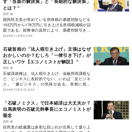
す「当面の解決策」と「長期的な解決策」
とは？
原田 泰
国民民主党が求めている所得税の基礎控除などを
103万円から178万円に引き上げる所得税減税が話
題である。財務省の反対により、基礎控除引き上
げが国民の税引き後所得増、つまり手取りを増や
2024年11月8日 6:00
すか、政府の税収の減収かという議論に集中して
しまっているようだ。しかし、基礎控除引き上げ
石破首相の「法人税引き上げ」主張はなぜ
の本来の目的は、働きたい人が働くと損する制度
おかしいのか？むしろ「一律引き下げ」が
を改めることだ。このことを説明したい。
正しいワケ【エコノミストが解説】
原田 泰
石破茂政権は、法人税引き上げ、金融所得課税な
ど、ビジネスに友好的でない、いわば「反ビジネ
ス」「嫌ビジネス」の気味がある。首相に就任
後、これらの主張を封印してしまったようだが、
2024年10月21日 6:00
気質は残っている。企業の内部留保に課税せよと
か法人税に累進課税を導入せよという言論もあ
「石破ノミクス」で日本経済は大丈夫か？
る。しかし、内部留保とは、現金として残ってい
出馬表明の石破元幹事長にエコノミストが
るものではなく、すでに設備投資などに使ってい
疑念
るものである。企業の保有する現金などの金融資
産なら課税できるかもしれないが、このような余
原田 泰
裕資金がなければ、リーマンショックやコロナシ
自民党の総裁選は多彩な顔ぶれが出馬して盛り上
ョックのような時には一挙に倒産企業が増えてし