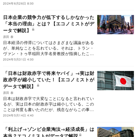
題点を、アジア諸国と比較して分析する。本稿
2024年6月26日 8:00
は、原田泰著『日本人の賃金を上げる唯一の方
法』（PHP研究所）を一部抜粋・編集したもので
日本企業の競争力が低下するしかなかった
す。
「本当の理由」とは？【エコノミストがデ
ータで解説】
原田 泰
日本経済の停滞についてはさまざまな議論がある
が、単純なことを忘れている。それは、トラン・
ヴァン・トゥ早稲田大学名誉教授が指摘したこと
だが、日本は投資が不足していたということだ。
2024年5月31日 4:00
「日本は財政赤字で将来ヤバイ」→実は財
政赤字が縮小していた！【エコノミストが
データで解説】
原田 泰
日本は財政赤字で大変なことになると言われてい
るが、実は日本の財政赤字は縮小している。この
ことは何度も書いたのだが、残念ながらこの事実
を認めて下さる方は少ない（例えば、「日本の財
2024年5月14日 4:40
政は本当に危機的なのか？『ワニの口』財政理論
のカラクリとは」
「利上げ→ゾンビ企業淘汰→経済成長」は
https://diamond.jp/articles/-/293761）。加えて、
本当？エコノミストがデータで解説
将来は大変なことになるという方も多い。そこで