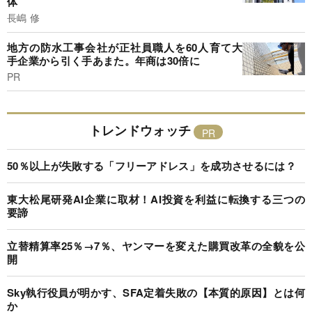
体
長嶋 修
地方の防水工事会社が正社員職人を60人育て大
手企業から引く手あまた。年商は30倍に
PR
トレンドウォッチ
50％以上が失敗する「フリーアドレス」を成功させるには？
東大松尾研発AI企業に取材！AI投資を利益に転換する三つの
要諦
立替精算率25％→7％、ヤンマーを変えた購買改革の全貌を公
開
Sky執行役員が明かす、SFA定着失敗の【本質的原因】とは何
か