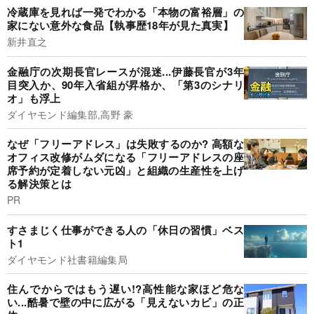
冷蔵庫を見れば一発でわかる「本物の富裕層」の
家にない意外な食品【執事歴18年が見た真実】
新井直之
金融庁の次期長官レースが混迷...伊藤長官が3年
目突入か、90年入省組が昇格か、「第3のシナリ
オ」も浮上
ダイヤモンド編集部,高野 豪
なぜ「フリーアドレス」は失敗するのか? 高額な
オフィス改修がムダになる「フリーアドレスの座
席予約が定着しない元凶」と組織の生産性を上げ
る解決策とは
PR
すさまじく仕事ができる人の「休日の習慣」ベス
ト1
ダイヤモンド社書籍編集局
住んでからではもう遅い!?高性能な家ほど危な
い...酷暑で壁の中に広がる「見えないカビ」の正