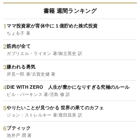
書籍 週間ランキング
ママ投資家が育休中に１億貯めた株式投資
ちょる子 著
筋肉が全て
ガブリエル・ライオン 著/御立英史 訳
嫌われる勇気
岸見一郎 著/古賀史健 著
DIE WITH ZERO 人生が豊かになりすぎる究極のルール
ビル・パーキンス 著/児島 修 訳
やりたいことが見つかる 世界の果てのカフェ
ジョン・ストレルキー 著/鹿田昌美 訳
ブティック
池井戸 潤 著