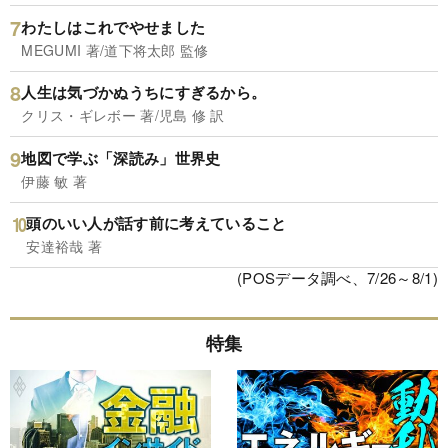
わたしはこれでやせました
MEGUMI 著/道下将太郎 監修
人生は気づかぬうちにすぎるから。
クリス・ギレボー 著/児島 修 訳
地図で学ぶ「深読み」世界史
伊藤 敏 著
頭のいい人が話す前に考えていること
安達裕哉 著
(POSデータ調べ、7/26～8/1)
特集