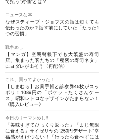
て払う“対価”とは？
ニュースな本
なぜスティーブ・ジョブズの話は短くても
伝わったのか？話す前にしていた「たった1
つの習慣」
戦争めし
【マンガ】空襲警報下でも大繁盛の寿司
店、集まった客たちの「秘密の寿司ネタ」
にヨダレが出そう〈再配信〉
これ、買ってよかった！
【しまむら】お薬手帳と診察券45枚がスッ
ポリ！1089円の「ポケットたくさんケー
ス」昭和レトロなデザインがたまらない！
《購入レビュー》
今日のリーマンめし!!
「美味すぎてひっくり返った」「まじ無限
に食える」サイゼリヤの“250円デザート”幸
福感がえげつない！「行ったら食べずには