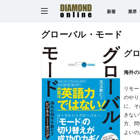
新着
業界
グローバル・モード
グ
海外の
リモー
のやり
に、そ
きない
方、問
よいの