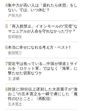
集中力が高い人は「疲れたら休憩」をし
ない。では、いつ休む？
戸田大介
「再入館禁止」イオンモールの“完璧”な
マニュアルが人命を守れなかったワケ
窪田順生
本当に幸せになれる考え方・ベスト1
柴田賢三
習近平は焦っている…中国が弾道ミサイ
ルを「ロケット軍」ではなく「海軍」に
撃たせた切実なワケ
王 彦麟
対談に30分以上遅刻した大原麗子が“激
おこ”の五木寛之を一瞬で虜にした「魔
性のひとこと」〈再配信〉
五木寛之