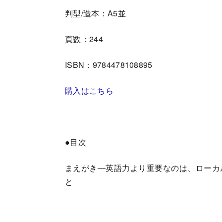
判型/造本：A5並
頁数：244
ISBN：9784478108895
購入はこちら
●目次
まえがき―英語力より重要なのは、ローカ
と