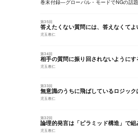
巻末付録―グローバル・モードでNGの話
第35回
答えたくない質問には、答えなくてよ
児玉教仁
第34回
相手の質問に振り回されないようにす
児玉教仁
第33回
無意識のうちに飛ばしているロジック
児玉教仁
第32回
論理的発言は「ピラミッド構造」で組
児玉教仁