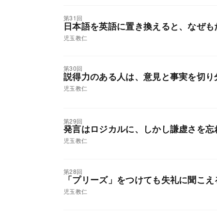
第31回
日本語を英語に置き換えると、なぜも
児玉教仁
第30回
説得力のある人は、意見と事実を切り
児玉教仁
第29回
発言はロジカルに、しかし謙虚さを忘
児玉教仁
第28回
「プリーズ」をつけても失礼に聞こえ
児玉教仁