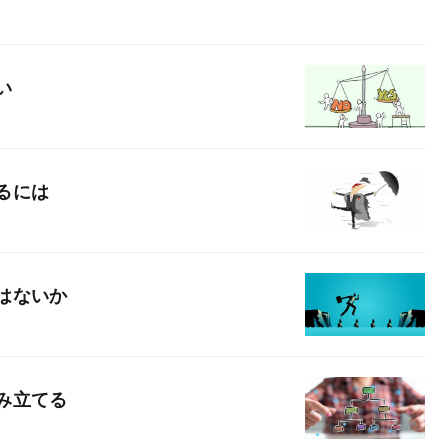
題
い
るには
はないか
み立てる