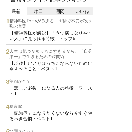
最新
昨日
週間
いいね
精神科医Tomyが教える １秒で不安が吹き
飛ぶ言葉
【精神科医が解説】「うつ病になりやす
い人」に見られる特徴・トップ5
人生は気づかぬうちにすぎるから。「自分
第一」で生きるための時間術
【老後】ひとりぼっちにならないために
今すべきこと・ベスト1
筋肉が全て
「悲しい老後」になる人の特徴・ワース
ト1
糖毒脳
「認知症」になりたくないなら今すぐや
るべき習慣・ベスト1
地頭スイッチ