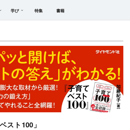
学び
特集
書籍
スト100」