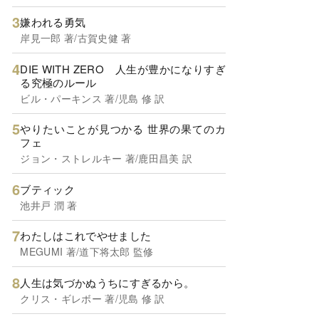
嫌われる勇気
岸見一郎 著/古賀史健 著
DIE WITH ZERO 人生が豊かになりすぎ
る究極のルール
ビル・パーキンス 著/児島 修 訳
やりたいことが見つかる 世界の果てのカ
フェ
ジョン・ストレルキー 著/鹿田昌美 訳
ブティック
池井戸 潤 著
わたしはこれでやせました
MEGUMI 著/道下将太郎 監修
人生は気づかぬうちにすぎるから。
クリス・ギレボー 著/児島 修 訳