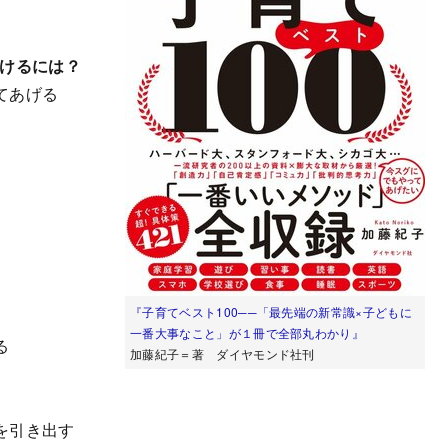
つけるには？
てあげる
『子育てベスト100──「最先端の新常識×子どもに
一番大事なこと」が１冊で全部丸わかり』
る
加藤紀子＝著 ダイヤモンド社刊
を引き出す