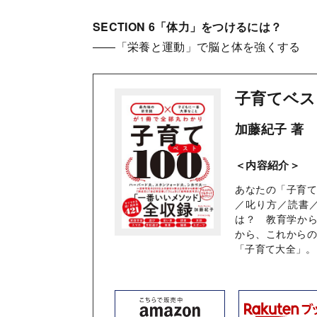
SECTION 6「体力」をつけるには？
――「栄養と運動」で脳と体を強くする
子育てベス
加藤紀子 著
＜内容紹介＞
あなたの「子育
／叱り方／読書
は？ 教育学から
から、これから
「子育て大全」。