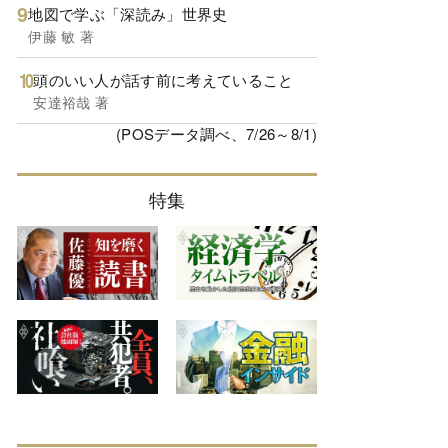
地図で学ぶ「深読み」世界史
伊藤 敏 著
頭のいい人が話す前に考えていること
安達裕哉 著
(POSデータ調べ、7/26～8/1)
特集