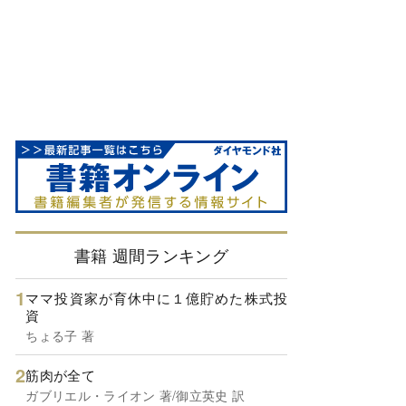
書籍 週間ランキング
ママ投資家が育休中に１億貯めた株式投
資
ちょる子 著
筋肉が全て
ガブリエル・ライオン 著/御立英史 訳