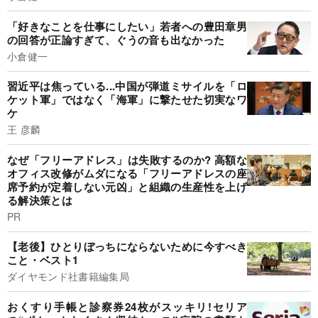
「好きなことを仕事にしたい」若者への豊田章男
の回答が正論すぎて、ぐうの音も出なかった
小倉健一
習近平は焦っている...中国が弾道ミサイルを「ロ
ケット軍」ではなく「海軍」に撃たせた切実なワ
ケ
王 彦麟
なぜ「フリーアドレス」は失敗するのか? 高額な
オフィス改修がムダになる「フリーアドレスの座
席予約が定着しない元凶」と組織の生産性を上げ
る解決策とは
PR
【老後】ひとりぼっちにならないために今すべき
こと・ベスト1
ダイヤモンド社書籍編集局
おくすり手帳と診察券24枚がスッキリ!セリア