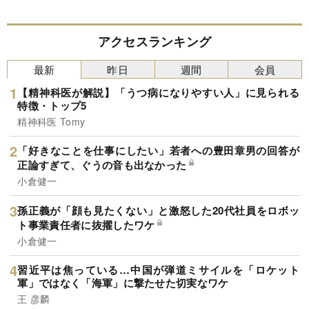
アクセスランキング
最新
昨日
週間
会員
【精神科医が解説】「うつ病になりやすい人」に見られる
特徴・トップ5
精神科医 Tomy
「好きなことを仕事にしたい」若者への豊田章男の回答が
正論すぎて、ぐうの音も出なかった
小倉健一
孫正義が「顔も見たくない」と激怒した20代社員をロボッ
ト事業責任者に抜擢したワケ
小倉健一
習近平は焦っている…中国が弾道ミサイルを「ロケット
軍」ではなく「海軍」に撃たせた切実なワケ
王 彦麟