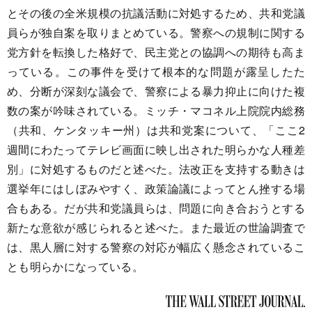
とその後の全米規模の抗議活動に対処するため、共和党議
員らが独自案を取りまとめている。警察への規制に関する
党方針を転換した格好で、民主党との協調への期待も高ま
っている。この事件を受けて根本的な問題が露呈したた
め、分断が深刻な議会で、警察による暴力抑止に向けた複
数の案が吟味されている。ミッチ・マコネル上院院内総務
（共和、ケンタッキー州）は共和党案について、「ここ2
週間にわたってテレビ画面に映し出された明らかな人種差
別」に対処するものだと述べた。法改正を支持する動きは
選挙年にはしぼみやすく、政策論議によってとん挫する場
合もある。だが共和党議員らは、問題に向き合おうとする
新たな意欲が感じられると述べた。また最近の世論調査で
は、黒人層に対する警察の対応が幅広く懸念されているこ
とも明らかになっている。