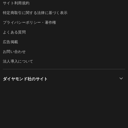
サイト利用規約
特定商取引に関する法律に基づく表示
プライバシーポリシー・著作権
よくある質問
広告掲載
お問い合わせ
法人導入について
ダイヤモンド社のサイト
Diamond Online(English)
ダイヤモンド社について
週刊ダイヤモンド
ダイヤモンド社TOP
DIAMONDハーバード・ビジネス・レビュー
© DIAMOND, INC.
会社概要
ダイヤモンドZAi（デジタル版）