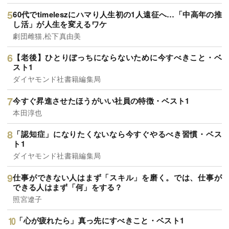
60代でtimeleszにハマり人生初の1人遠征へ…「中高年の推
し活」が人生を変えるワケ
劇団雌猫,松下真由美
【老後】ひとりぼっちにならないために今すべきこと・ベ
スト1
ダイヤモンド社書籍編集局
今すぐ昇進させたほうがいい社員の特徴・ベスト1
本田淳也
「認知症」になりたくないなら今すぐやるべき習慣・ベス
ト1
ダイヤモンド社書籍編集局
仕事ができない人はまず「スキル」を磨く。では、仕事が
できる人はまず「何」をする？
照宮遼子
「心が疲れたら」真っ先にすべきこと・ベスト1