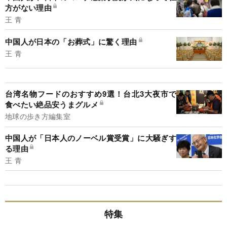
方がない理由
王 青
中国人が日本の「お葬式」に驚く理由
王 青
台湾名物フードのおすすめ9選！台北3大夜市で
食べたい絶品安うまグルメ
地球の歩き方編集室
中国人が「日本人のノーベル賞受賞」に大騒ぎす
る理由
王 青
特集