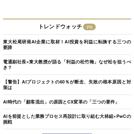
トレンドウォッチ
東大松尾研発AI企業に取材！AI投資を利益に転換する三つの
要諦
電通副社長×東大教授が語る「利益の松竹梅」なぜ松を狙うべ
き？
【警告】AIプロジェクトの60％が断念、失敗の根本原因と対
策は
AI時代の「顧客流出」の原因とCX変革の「三つの要件」
AIを前提とした業務プロセス再設計に取り組む大林組×PwCの
挑戦