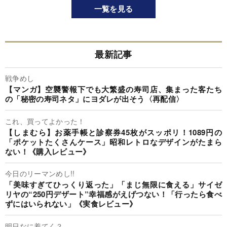
一覧を見る
最新記事
戦争めし
【マンガ】空襲警報下でも大繁盛の寿司店、集まった客たち
の「秘密の寿司ネタ」にヨダレが出そう〈再配信〉
これ、買ってよかった！
【しまむら】お薬手帳と診察券45枚がスッポリ！1089円の
「ポケットたくさんケース」昭和レトロなデザインがたまら
ない！《購入レビュー》
今日のリーマンめし!!
「美味すぎてひっくり返った」「まじ無限に食える」サイゼ
リヤの“250円デザート”幸福感がえげつない！「行ったら食べ
ずにはいられない」《実食レビュー》
明日なに着てく？