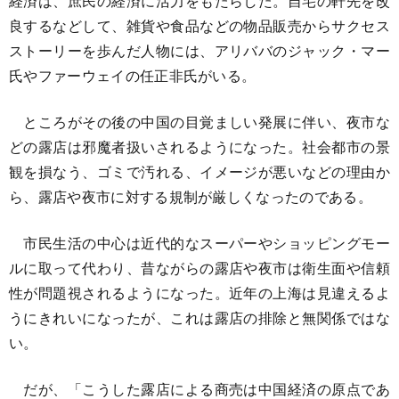
経済は、庶民の経済に活力をもたらした。自宅の軒先を改
良するなどして、雑貨や食品などの物品販売からサクセス
ストーリーを歩んだ人物には、アリババのジャック・マー
氏やファーウェイの任正非氏がいる。
ところがその後の中国の目覚ましい発展に伴い、夜市な
どの露店は邪魔者扱いされるようになった。社会都市の景
観を損なう、ゴミで汚れる、イメージが悪いなどの理由か
ら、露店や夜市に対する規制が厳しくなったのである。
市民生活の中心は近代的なスーパーやショッピングモー
ルに取って代わり、昔ながらの露店や夜市は衛生面や信頼
性が問題視されるようになった。近年の上海は見違えるよ
うにきれいになったが、これは露店の排除と無関係ではな
い。
だが、「こうした露店による商売は中国経済の原点であ