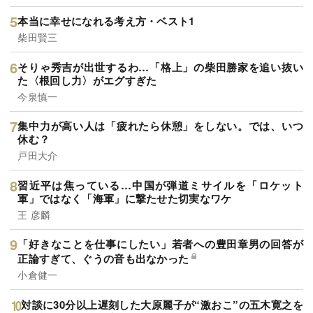
本当に幸せになれる考え方・ベスト1
柴田賢三
そりゃ秀吉が出世するわ…「格上」の柴田勝家を追い抜い
た〈根回し力〉がエグすぎた
今泉慎一
集中力が高い人は「疲れたら休憩」をしない。では、いつ
休む？
戸田大介
習近平は焦っている…中国が弾道ミサイルを「ロケット
軍」ではなく「海軍」に撃たせた切実なワケ
王 彦麟
「好きなことを仕事にしたい」若者への豊田章男の回答が
正論すぎて、ぐうの音も出なかった
小倉健一
対談に30分以上遅刻した大原麗子が“激おこ”の五木寛之を