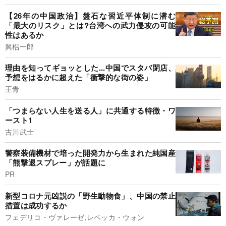
【26年の中国政治】盤石な習近平体制に潜む
「最大のリスク」とは?台湾への武力侵攻の可能
性はあるか
興梠一郎
理由を知ってギョッとした...中国でスタバ閉店、
予想をはるかに超えた「衝撃的な街の姿」
王青
「つまらない人生を送る人」に共通する特徴・ワ
ースト1
古川武士
警察装備機材で培った開発力から生まれた純国産
「熊撃退スプレー」が話題に
PR
新型コロナ元凶説の「野生動物食」、中国の禁止
措置は成功するか
フェデリコ・ヴァレーゼ,レベッカ・ウォン