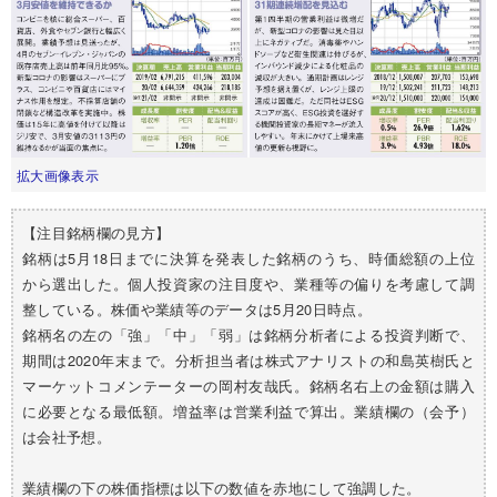
拡大画像表示
【注目銘柄欄の見方】
銘柄は5月18日までに決算を発表した銘柄のうち、時価総額の上位
から選出した。個人投資家の注目度や、業種等の偏りを考慮して調
整している。株価や業績等のデータは5月20日時点。
銘柄名の左の「強」「中」「弱」は銘柄分析者による投資判断で、
期間は2020年末まで。分析担当者は株式アナリストの和島英樹氏と
マーケットコメンテーターの岡村友哉氏。銘柄名右上の金額は購入
に必要となる最低額。増益率は営業利益で算出。業績欄の（会予）
は会社予想。
業績欄の下の株価指標は以下の数値を赤地にして強調した。