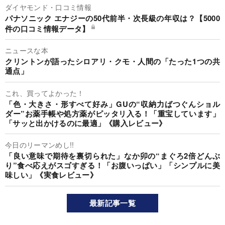
ダイヤモンド・口コミ情報
パナソニック エナジーの50代前半・次長級の年収は？【5000
件の口コミ情報データ】
ニュースな本
クリントンが語ったシロアリ・クモ・人間の「たった1つの共
通点」
これ、買ってよかった！
「色・大きさ・形すべて好み」GUの“収納力ばつぐんショル
ダー”お薬手帳や処方薬がピッタリ入る！「重宝しています」
「サッと出かけるのに最適」《購入レビュー》
今日のリーマンめし!!
「良い意味で期待を裏切られた」なか卯の“まぐろ2倍どんぶ
り”食べ応えがスゴすぎる！「お腹いっぱい」「シンプルに美
味しい」《実食レビュー》
最新記事一覧