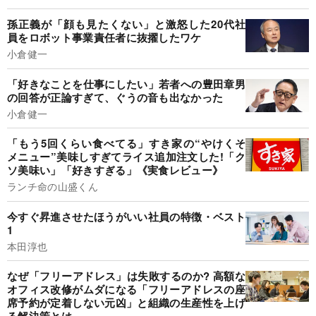
孫正義が「顔も見たくない」と激怒した20代社
員をロボット事業責任者に抜擢したワケ
小倉健一
「好きなことを仕事にしたい」若者への豊田章男
の回答が正論すぎて、ぐうの音も出なかった
小倉健一
「もう5回くらい食べてる」すき家の“やけくそ
メニュー”美味しすぎてライス追加注文した!「ク
ソ美味い」「好きすぎる」《実食レビュー》
ランチ命の山盛くん
今すぐ昇進させたほうがいい社員の特徴・ベスト
1
本田淳也
なぜ「フリーアドレス」は失敗するのか? 高額な
オフィス改修がムダになる「フリーアドレスの座
席予約が定着しない元凶」と組織の生産性を上げ