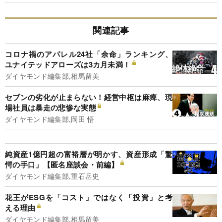
関連記事
コロナ禍のアパレル24社「余命」ランキング、
ユナイテッドアローズは3カ月未満！
ダイヤモンド編集部,相馬留美
セブンの劣化が止まらない！経営中枢は麻痺、現
場社員は暴走の悲惨な実態
ダイヤモンド編集部,岡田 悟
純資産1億円超の富裕層が明かす、資産形成「驚
愕の手口」【匿名座談会・前編】
ダイヤモンド編集部,重石岳史
花王がESGを「コスト」ではなく「投資」と考
える理由
ダイヤモンド編集部,相馬留美