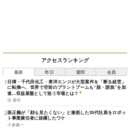
アクセスランキング
最新
昨日
週間
会員
日揮・千代田化工・東洋エンジが大型案件を「断る経営」
に転換へ、世界で空前のプラントブームも“脱・請負”を加
速…収益基盤として狙う市場とは？
宗 敦司
孫正義が「顔も見たくない」と激怒した20代社員をロボッ
ト事業責任者に抜擢したワケ
小倉健一