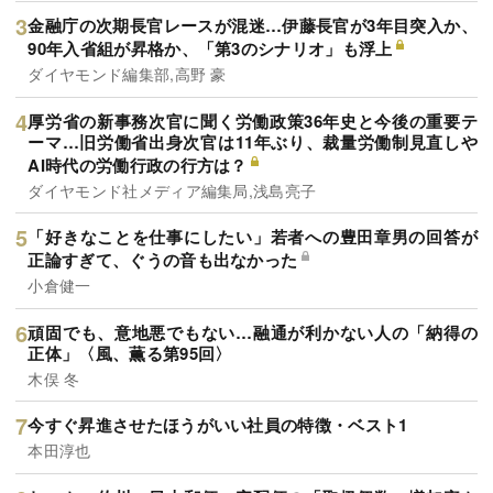
金融庁の次期長官レースが混迷…伊藤長官が3年目突入か、
90年入省組が昇格か、「第3のシナリオ」も浮上
ダイヤモンド編集部,高野 豪
厚労省の新事務次官に聞く労働政策36年史と今後の重要テ
ーマ…旧労働省出身次官は11年ぶり、裁量労働制見直しや
AI時代の労働行政の行方は？
ダイヤモンド社メディア編集局,浅島亮子
「好きなことを仕事にしたい」若者への豊田章男の回答が
正論すぎて、ぐうの音も出なかった
小倉健一
頑固でも、意地悪でもない…融通が利かない人の「納得の
正体」〈風、薫る第95回〉
木俣 冬
今すぐ昇進させたほうがいい社員の特徴・ベスト1
本田淳也