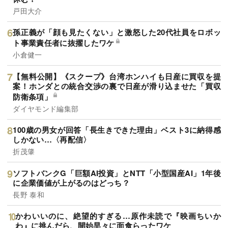
戸田大介
孫正義が「顔も見たくない」と激怒した20代社員をロボッ
ト事業責任者に抜擢したワケ
小倉健一
【無料公開】《スクープ》台湾ホンハイも日産に買収を提
案！ホンダとの統合交渉の裏で日産が滑り込ませた「買収
防衛条項」
ダイヤモンド編集部
100歳の男女が回答「長生きできた理由」ベスト3に納得感
しかない…〈再配信〉
折茂肇
ソフトバンクG「巨額AI投資」とNTT「小型国産AI」1年後
に企業価値が上がるのはどっち？
長野 泰和
かわいいのに、絶望的すぎる…原作未読で『映画ちいか
わ』に挑んだら、開始早々に面食らったワケ