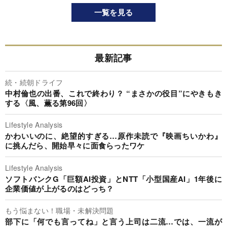
一覧を見る
最新記事
続・続朝ドライフ
中村倫也の出番、これで終わり？ “まさかの役目”にやきもき
する〈風、薫る第96回〉
Lifestyle Analysis
かわいいのに、絶望的すぎる…原作未読で『映画ちいかわ』
に挑んだら、開始早々に面食らったワケ
Lifestyle Analysis
ソフトバンクG「巨額AI投資」とNTT「小型国産AI」1年後に
企業価値が上がるのはどっち？
もう悩まない！職場・未解決問題
部下に「何でも言ってね」と言う上司は二流…では、一流が