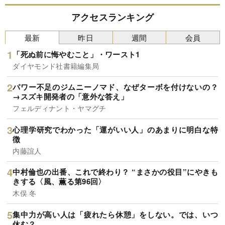
アクセスランキング
最新
昨日
週間
会員
「死ぬ前に悔やむこと」・ワースト1
ダイヤモンド社書籍編集局
パワー不足のジムニーノマド、なぜターボを付けないの？
→スズキ開発者の「意外な答え」
フェルディナント・ヤマグチ
心理学研究でわかった「運がいい人」のあまりに明白な特
徴
内藤誼人
中村倫也の出番、これで終わり？ “まさかの役目”にやきも
きする〈風、薫る第96回〉
木俣 冬
集中力が高い人は「疲れたら休憩」をしない。では、いつ
休む？