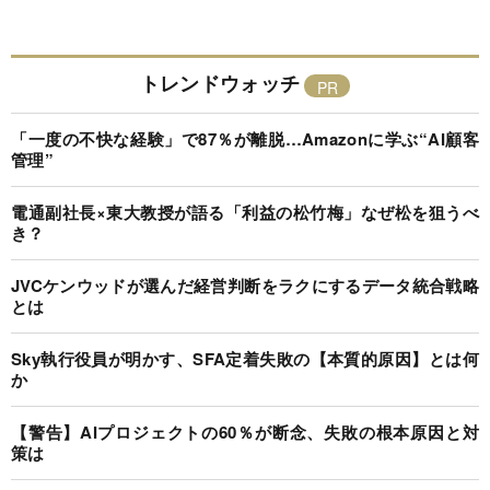
トレンドウォッチ
「一度の不快な経験」で87％が離脱…Amazonに学ぶ“AI顧客
管理”
電通副社長×東大教授が語る「利益の松竹梅」なぜ松を狙うべ
き？
JVCケンウッドが選んだ経営判断をラクにするデータ統合戦略
とは
Sky執行役員が明かす、SFA定着失敗の【本質的原因】とは何
か
【警告】AIプロジェクトの60％が断念、失敗の根本原因と対
策は