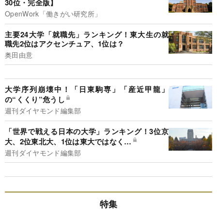
30位・完全版】
OpenWork「働きがい研究所」
主要24大学「就職先」ランキング！東大生の就
職先2位はアクセンチュア、1位は？
奥田由意
大学序列崩壊中！「日東駒専」「産近甲龍」
の“くくり”危うし
週刊ダイヤモンド編集部
「世界で戦える日本の大学」ランキング！3位京
大、2位東北大、1位は東大ではなく…
週刊ダイヤモンド編集部
特集