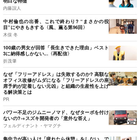
明白な特徴
内藤誼人
中村倫也の出番、これで終わり? “まさかの役
目”にやきもきする〈風、薫る第96回〉
木俣 冬
100歳の男女が回答「長生きできた理由」ベスト
3に納得感しかない...〈再配信〉
折茂肇
なぜ「フリーアドレス」は失敗するのか? 高額な
オフィス改修がムダになる「フリーアドレスの座
席予約が定着しない元凶」と組織の生産性を上げ
る解決策とは
PR
パワー不足のジムニーノマド、なぜターボを付け
ないの?→スズキ開発者の「意外な答え」
フェルディナント・ヤマグチ
集中力が高い人は「疲れたら休憩」をしない。で