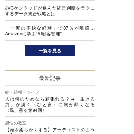
JVCケンウッドが選んだ経営判断をラクに
するデータ統合戦略とは
「一度の不快な経験」で87％が離脱…
Amazonに学ぶ“AI顧客管理”
一覧を見る
最新記事
続・続朝ドライフ
人は何のためなら頑張れる？→「生きる
力」が湧く〈ひと言〉に胸が熱くなる
〈風、薫る第94回〉
感性の教室
【頭を柔らかくする】アーティストのよう