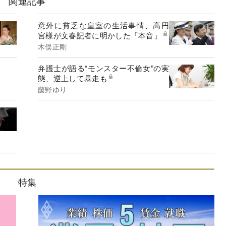
関連記事
意外に貧乏な皇室の生活事情、高円
宮様が文春記者に明かした「本音」
木俣正剛
弁護士が語る“モンスター不倫女”の実
態、逆上して暴走も
藤野ゆり
特集