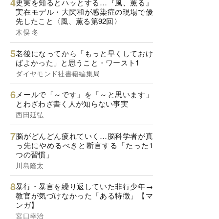
史実を知るとハッとする…『風、薫る』
実在モデル・大関和が感染症の現場で優
先したこと〈風、薫る第92回〉
木俣 冬
老後になってから「もっと早くしておけ
ばよかった」と思うこと・ワースト1
ダイヤモンド社書籍編集局
メールで「～です」を「～と思います」
とわざわざ書く人が知らない事実
西田延弘
脳がどんどん疲れていく…脳科学者が真
っ先にやめるべきと断言する「たった1
つの習慣」
川島隆太
暴行・暴言を繰り返していた非行少年→
教官が気づけなかった「ある特徴」【マ
ンガ】
宮口幸治