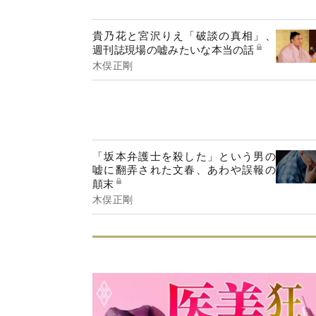
貴乃花と宮沢りえ「破談の真相」、
週刊誌現場の嘘みたいな本当の話
木俣正剛
「坂本弁護士を殺した」という男の
嘘に翻弄された文春、あわや誤報の
顛末
木俣正剛