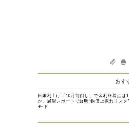
おす
日銀利上げ「10月前倒し」で金利終着点は1.
か、展望レポートで鮮明“物価上振れリスク
モ-ド