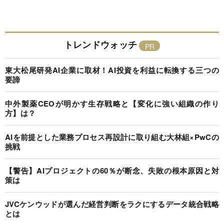
トレンドウォッチ
東大松尾研発AI企業に取材！AI投資を利益に転換する三つの
要諦
中外製薬CEOが明かす生存戦略と【変化に強い組織の作り
方】は？
AIを前提とした業務プロセス再設計に取り組む大林組×PwCの
挑戦
【警告】AIプロジェクトの60％が断念、失敗の根本原因と対
策は
JVCケンウッドが選んだ経営判断をラクにするデータ統合戦略
とは