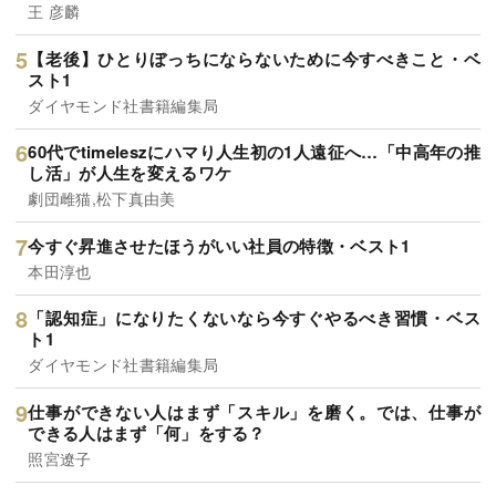
王 彦麟
【老後】ひとりぼっちにならないために今すべきこと・ベ
スト1
ダイヤモンド社書籍編集局
60代でtimeleszにハマり人生初の1人遠征へ…「中高年の推
し活」が人生を変えるワケ
劇団雌猫,松下真由美
今すぐ昇進させたほうがいい社員の特徴・ベスト1
本田淳也
「認知症」になりたくないなら今すぐやるべき習慣・ベス
ト1
ダイヤモンド社書籍編集局
仕事ができない人はまず「スキル」を磨く。では、仕事が
できる人はまず「何」をする？
照宮遼子