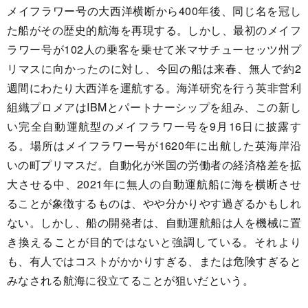
メイフラワー号の大西洋横断から400年後、同じ名を冠し
た船がその歴史的航海を再現する。しかし、最初のメイフ
ラワー号が102人の乗客を乗せて米マサチューセッツ州プ
リマスに向かったのに対し、今回の船は来春、無人で約2
週間にわたり大西洋を運航する。海洋研究を行う英非営利
組織プロメアはIBMとパートナーシップを組み、この新し
い完全自動運航型のメイフラワー号を9月16日に披露す
る。場所はメイフラワー号が1620年に出航した英海岸沿
いの町プリマスだ。自動化が米国の労働者の経済格差を拡
大させる中、2021年に無人の自動運航船に海を横断させ
ることが象徴するものは、やや分かりやす過ぎるかもしれ
ない。しかし、船の開発者は、自動運航船は人を機械に置
き換えることが目的ではないと強調している。それより
も、有人ではコストがかかりすぎる、または危険すぎると
みなされる航海に役立てることが狙いだという。