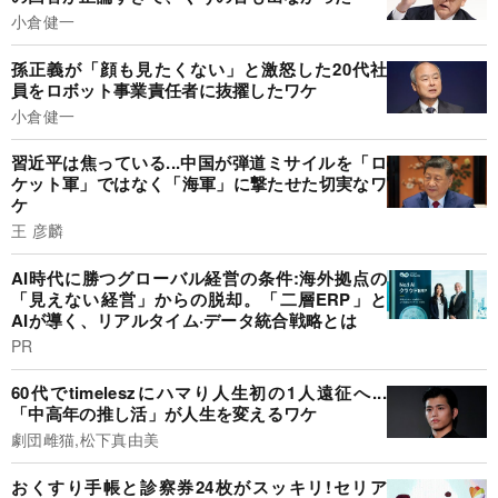
小倉健一
孫正義が「顔も見たくない」と激怒した20代社
員をロボット事業責任者に抜擢したワケ
小倉健一
習近平は焦っている...中国が弾道ミサイルを「ロ
ケット軍」ではなく「海軍」に撃たせた切実なワ
ケ
王 彦麟
AI時代に勝つグローバル経営の条件:海外拠点の
「見えない経営」からの脱却。「二層ERP」と
AIが導く、リアルタイム·データ統合戦略とは
PR
60代でtimeleszにハマり人生初の1人遠征へ...
「中高年の推し活」が人生を変えるワケ
劇団雌猫,松下真由美
おくすり手帳と診察券24枚がスッキリ!セリア