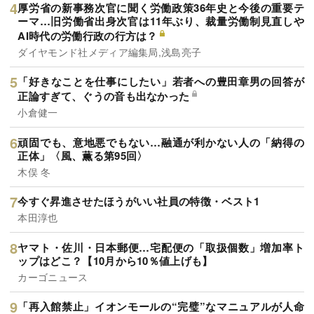
厚労省の新事務次官に聞く労働政策36年史と今後の重要テ
ーマ…旧労働省出身次官は11年ぶり、裁量労働制見直しや
AI時代の労働行政の行方は？
ダイヤモンド社メディア編集局,浅島亮子
「好きなことを仕事にしたい」若者への豊田章男の回答が
正論すぎて、ぐうの音も出なかった
小倉健一
頑固でも、意地悪でもない…融通が利かない人の「納得の
正体」〈風、薫る第95回〉
木俣 冬
今すぐ昇進させたほうがいい社員の特徴・ベスト1
本田淳也
ヤマト・佐川・日本郵便…宅配便の「取扱個数」増加率ト
ップはどこ？【10月から10％値上げも】
カーゴニュース
「再入館禁止」イオンモールの“完璧”なマニュアルが人命