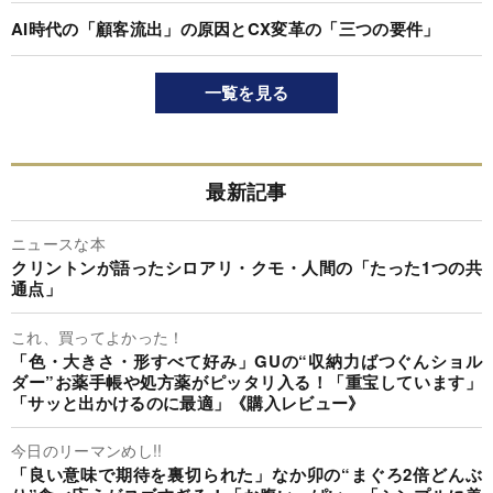
AI時代の「顧客流出」の原因とCX変革の「三つの要件」
一覧を見る
最新記事
ニュースな本
クリントンが語ったシロアリ・クモ・人間の「たった1つの共
通点」
これ、買ってよかった！
「色・大きさ・形すべて好み」GUの“収納力ばつぐんショル
ダー”お薬手帳や処方薬がピッタリ入る！「重宝しています」
「サッと出かけるのに最適」《購入レビュー》
今日のリーマンめし!!
「良い意味で期待を裏切られた」なか卯の“まぐろ2倍どんぶ