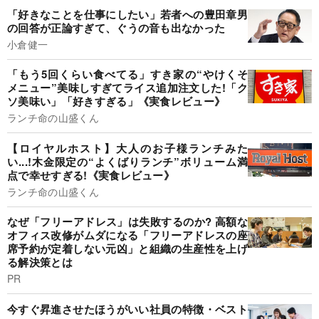
「好きなことを仕事にしたい」若者への豊田章男
の回答が正論すぎて、ぐうの音も出なかった
小倉健一
「もう5回くらい食べてる」すき家の“やけくそ
メニュー”美味しすぎてライス追加注文した!「ク
ソ美味い」「好きすぎる」《実食レビュー》
ランチ命の山盛くん
【ロイヤルホスト】大人のお子様ランチみた
い...!木金限定の“よくばりランチ”ボリューム満
点で幸せすぎる!《実食レビュー》
ランチ命の山盛くん
なぜ「フリーアドレス」は失敗するのか? 高額な
オフィス改修がムダになる「フリーアドレスの座
席予約が定着しない元凶」と組織の生産性を上げ
る解決策とは
PR
今すぐ昇進させたほうがいい社員の特徴・ベスト