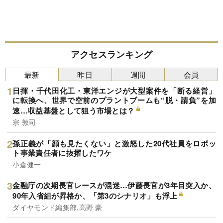
アクセスランキング
最新
昨日
週間
会員
日揮・千代田化工・東洋エンジが大型案件を「断る経営」
に転換へ、世界で空前のプラントブームも“脱・請負”を加
速…収益基盤として狙う市場とは？
宗 敦司
孫正義が「顔も見たくない」と激怒した20代社員をロボッ
ト事業責任者に抜擢したワケ
小倉健一
金融庁の次期長官レースが混迷…伊藤長官が3年目突入か、
90年入省組が昇格か、「第3のシナリオ」も浮上
ダイヤモンド編集部,高野 豪