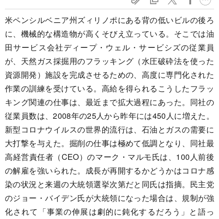
米ペンシルベニア州ズィリノポにある背の低いビルの後ろ
に、機械的な構造物が高くそびえ立っている。そこでは油
田サービス会社ディープ・ウェル・サービシズの従業員
が、天然ガス採掘用のフラッキング（水圧破砕法を使った
資源開発）施設を完成させるための、高度に専門化された
作業の訓練を受けている。高給を得られるこうしたフラッ
キング関連の仕事は、最近まで拡大過程にあった。同社の
従業員数は、2008年の25人から昨年には450人に増えた。
新型コロナウイルスの世界的流行は、石油とガスの需要に
大打撃を与えた。掘削の仕事は極めて低調となり、同社最
高経営責任者（CEO）のマーク・マルモ氏は、100人前後
の解雇を強いられた。成長が再開するかどうかはコロナ感
染の状況と来週の大統領選挙次第だと同氏は指摘。民主党
のジョー・バイデン氏が大統領になった場合は、規制が強
化されて「事業の伸展は劇的に鈍化するだろう」と語っ