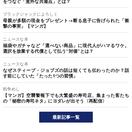
をつなぐ「意外な共通点」とは？
ブラックジャックによろしく
母親が多額の現金をプレゼント→断る息子に告げられた「衝
撃の事実」【マンガ】
ニュースな本
福袋やガチャなど「選べない商品」に現代人がハマるワケ。
選択を放棄する代償として払う“対価”とは？
ニュースな本
なぜスティーブ・ジョブズの話は短くても伝わったのか？話
す前にしていた「たった1つの習慣」
戦争めし
【マンガ】空襲警報下でも大繁盛の寿司店、集まった客たち
の「秘密の寿司ネタ」にヨダレが出そう〈再配信〉
最新記事一覧