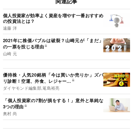
関連記事
個人投資家が効率よく資産を増やす一番おすすめ
の投資法とは？
遠藤 洋
2021年に株価バブルは破裂？山崎元が「まだ」
の一票を投じる理由
山崎 元
優待株・人気20銘柄「今は買いか売りか」ズバ
リ診断！空運、外食、レジャー…
ダイヤモンド編集部,篭島裕亮
「個人投資家の7割が損をする！」意外と単純な
3つの理由
奥村 尚