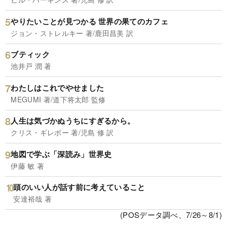
やりたいことが見つかる 世界の果てのカフェ
ジョン・ストレルキー 著/鹿田昌美 訳
ブティック
池井戸 潤 著
わたしはこれでやせました
MEGUMI 著/道下将太郎 監修
人生は気づかぬうちにすぎるから。
クリス・ギレボー 著/児島 修 訳
地図で学ぶ「深読み」世界史
伊藤 敏 著
頭のいい人が話す前に考えていること
安達裕哉 著
(POSデータ調べ、7/26～8/1)