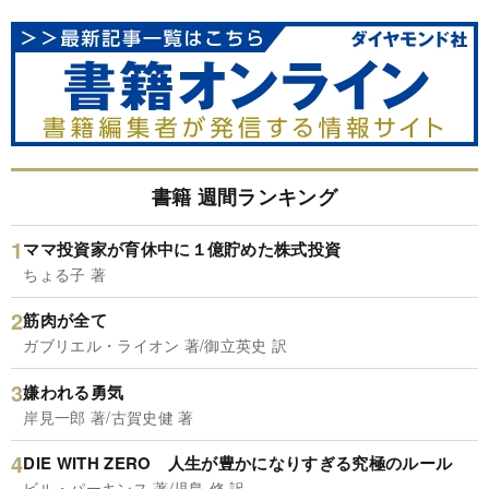
書籍 週間ランキング
ママ投資家が育休中に１億貯めた株式投資
ちょる子 著
筋肉が全て
ガブリエル・ライオン 著/御立英史 訳
嫌われる勇気
岸見一郎 著/古賀史健 著
DIE WITH ZERO 人生が豊かになりすぎる究極のルール
ビル・パーキンス 著/児島 修 訳