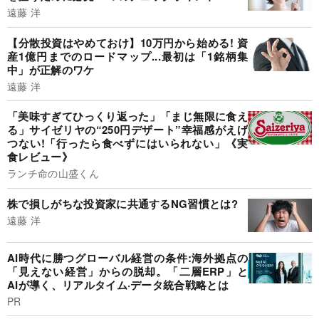
遠藤 洋
【分散投資はやめておけ】10万円から始める! 資
産1億円までのロードマップ...最初は「1銘柄集
中」が正解のワケ
遠藤 洋
「美味すぎてひっくり返った」「まじ無限に食え
る」サイゼリヤの“250円デザート”幸福感がえげ
つない!「行ったら食べずにはいられない」《実
食レビュー》
ランチ命の山盛くん
株で損しがちな投資家に共通するNG習慣とは?
遠藤 洋
AI時代に勝つグローバル経営の条件:海外拠点の
「見えない経営」からの脱却。「二層ERP」と
AIが導く、リアルタイム·データ統合戦略とは
PR