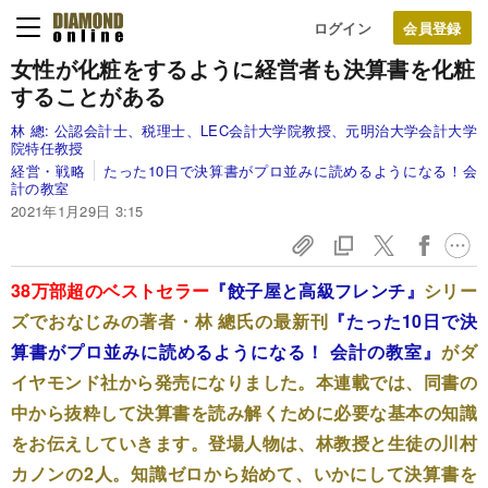
ログイン
女性が化粧をするように
経営者も
決算書を化粧
することがある
林 總:
公認会計士、税理士、LEC会計大学院教授、元明治大学会計大学
院特任教授
経営・戦略
たった10日で決算書がプロ並みに読めるようになる！会
計の教室
2021年1月29日 3:15
38万部超のベストセラー
『餃子屋と高級フレンチ』
シリー
ズでおなじみの著者・
林 總
氏の最新刊
『たった10日で決
算書がプロ並みに読めるようになる！ 会計の教室』
がダ
イヤモンド社から発売になりました。本連載では、同書の
中から抜粋して決算書を読み解くために必要な基本の知識
をお伝えしていきます。登場人物は、林教授と生徒の川村
カノンの2人。知識ゼロから始めて、いかにして決算書を