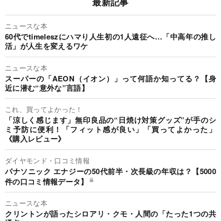
最新記事
ニュースな本
60代でtimeleszにハマり人生初の1人遠征へ…「中高年の推し
活」が人生を変えるワケ
ニュースな本
スーパーの「AEON（イオン）」って何語か知ってる？【身
近に潜む“意外な”言語】
これ、買ってよかった！
「涼しく感じます」無印良品の“日焼け対策グッズ”が手のシ
ミ予防に便利！「フィット感が良い」「買ってよかった」
《購入レビュー》
ダイヤモンド・口コミ情報
パナソニック エナジーの50代前半・次長級の年収は？【5000
件の口コミ情報データ】
ニュースな本
クリントンが語ったシロアリ・クモ・人間の「たった1つの共