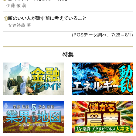
伊藤 敏 著
頭のいい人が話す前に考えていること
安達裕哉 著
(POSデータ調べ、7/26～8/1)
特集