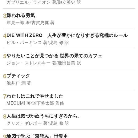
ガブリエル・ライオン 著/御立英史 訳
嫌われる勇気
岸見一郎 著/古賀史健 著
DIE WITH ZERO 人生が豊かになりすぎる究極のルール
ビル・パーキンス 著/児島 修 訳
やりたいことが見つかる 世界の果てのカフェ
ジョン・ストレルキー 著/鹿田昌美 訳
ブティック
池井戸 潤 著
わたしはこれでやせました
MEGUMI 著/道下将太郎 監修
人生は気づかぬうちにすぎるから。
クリス・ギレボー 著/児島 修 訳
地図で学ぶ「深読み」世界史