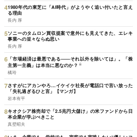
1980年代の東芝に「AI時代」がようやく追い付いたと言え
る理由
長内 厚
ソニーのタムロン買収提案で意外にも見えてきた、エレキ
事業への並々ならぬ思い
長内 厚
「市場経済は最悪である――それ以外を除いては」。「株
主第一主義」は本当に悪なのか？
橘玲
さすがにアカンやろ…イケイケ社長が電話口で言い放った
「失礼過ぎるひと言」【マンガ】
岩本有平
キオクシア株売却で「2.5兆円大儲け」の米ファンドから日
本企業が学ぶべきこと
真壁昭夫
いま、企業でも、学校でも、家庭でも実践したい“優しいコ