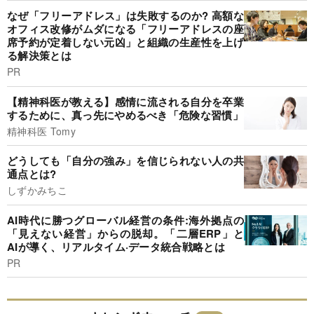
なぜ「フリーアドレス」は失敗するのか? 高額な
オフィス改修がムダになる「フリーアドレスの座
席予約が定着しない元凶」と組織の生産性を上げ
る解決策とは
PR
【精神科医が教える】感情に流される自分を卒業
するために、真っ先にやめるべき「危険な習慣」
精神科医 Tomy
どうしても「自分の強み」を信じられない人の共
通点とは?
しずかみちこ
AI時代に勝つグローバル経営の条件:海外拠点の
「見えない経営」からの脱却。「二層ERP」と
AIが導く、リアルタイム·データ統合戦略とは
PR