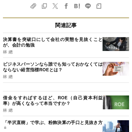
関連記事
決算書を突破口にして会社の実態を見抜くこと
が、会計の勉強
林 總
ビジネスパーソンなら誰でも知っておかなくては
ならない経営指標ROEとは？
林 總
借金をすればするほど、ROE（自己資本利益
率）が高くなるって本当ですか？
林 總
「半沢直樹」で学ぶ、粉飾決算の手口と見抜き方