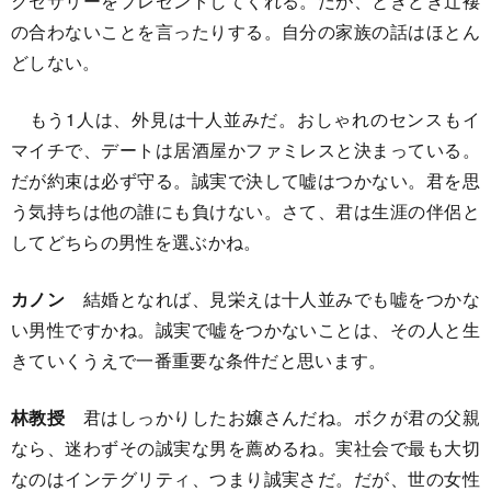
クセサリーをプレゼントしてくれる。だが、ときどき辻褄
の合わないことを言ったりする。自分の家族の話はほとん
どしない。
もう1人は、外見は十人並みだ。おしゃれのセンスもイ
マイチで、デートは居酒屋かファミレスと決まっている。
だが約束は必ず守る。誠実で決して嘘はつかない。君を思
う気持ちは他の誰にも負けない。さて、君は生涯の伴侶と
してどちらの男性を選ぶかね。
カノン
結婚となれば、見栄えは十人並みでも嘘をつかな
い男性ですかね。誠実で嘘をつかないことは、その人と生
きていくうえで一番重要な条件だと思います。
林教授
君はしっかりしたお嬢さんだね。ボクが君の父親
なら、迷わずその誠実な男を薦めるね。実社会で最も大切
なのはインテグリティ、つまり誠実さだ。だが、世の女性