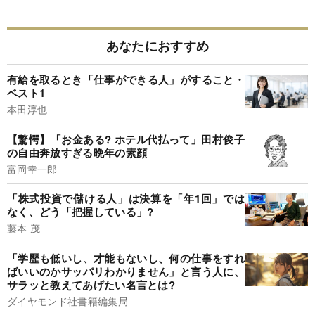
あなたにおすすめ
有給を取るとき「仕事ができる人」がすること・
ベスト1
本田淳也
【驚愕】「お金ある? ホテル代払って」田村俊子
の自由奔放すぎる晩年の素顔
富岡幸一郎
「株式投資で儲ける人」は決算を「年1回」では
なく、どう「把握している」?
藤本 茂
「学歴も低いし、才能もないし、何の仕事をすれ
ばいいのかサッパリわかりません」と言う人に、
サラッと教えてあげたい名言とは?
ダイヤモンド社書籍編集局