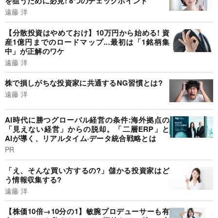
を狙うために必見! 8つのチェックポイント
遠藤 洋
【分散投資はやめておけ】10万円から始める! 資
産1億円までのロードマップ...最初は「1銘柄集
中」が正解のワケ
遠藤 洋
株で損しがちな投資家に共通するNG習慣とは?
遠藤 洋
AI時代に勝つグローバル経営の条件:海外拠点の
「見えない経営」からの脱却。「二層ERP」と
AIが導く、リアルタイム·データ統合戦略とは
PR
「え、そんな買い方するの?」儲かる投資家はど
う情報収集する?
遠藤 洋
【株価10倍→10分の1】敏腕プロデューサーも有