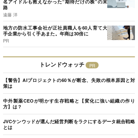
名アイドルも救えなかった“期待だけの株”の末
路
遠藤 洋
地方の防水工事会社が正社員職人を60人育て大
手企業から引く手あまた。年商は30倍に
PR
トレンドウォッチ
【警告】AIプロジェクトの60％が断念、失敗の根本原因と対
策は
中外製薬CEOが明かす生存戦略と【変化に強い組織の作り
方】は？
JVCケンウッドが選んだ経営判断をラクにするデータ統合戦略
とは