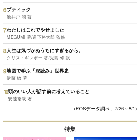
ブティック
池井戸 潤 著
わたしはこれでやせました
MEGUMI 著/道下将太郎 監修
人生は気づかぬうちにすぎるから。
クリス・ギレボー 著/児島 修 訳
地図で学ぶ「深読み」世界史
伊藤 敏 著
頭のいい人が話す前に考えていること
安達裕哉 著
(POSデータ調べ、7/26～8/1)
特集