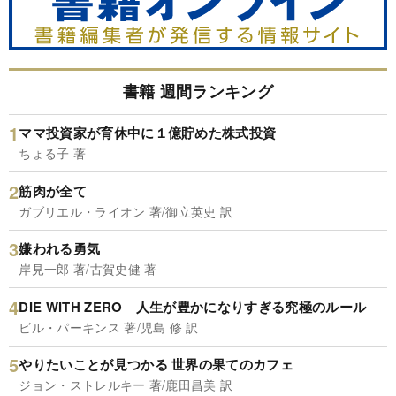
書籍 週間ランキング
ママ投資家が育休中に１億貯めた株式投資
ちょる子 著
筋肉が全て
ガブリエル・ライオン 著/御立英史 訳
嫌われる勇気
岸見一郎 著/古賀史健 著
DIE WITH ZERO 人生が豊かになりすぎる究極のルール
ビル・パーキンス 著/児島 修 訳
やりたいことが見つかる 世界の果てのカフェ
ジョン・ストレルキー 著/鹿田昌美 訳