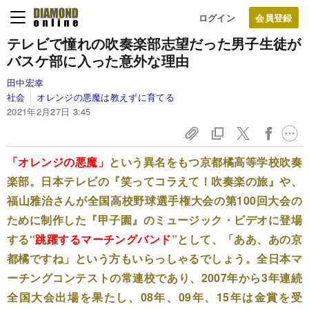
ログイン
テレビで憧れの吹奏楽部志望だった男子生徒が
バスケ部に入った意外な理由
田中宏幸
社会
オレンジの悪魔は教えずに育てる
2021年2月27日 3:45
「オレンジの悪魔」
という異名をもつ京都橘高等学校吹奏
楽部。日本テレビの『笑ってコラえて！吹奏楽の旅』や、
福山雅治さんが全国高校野球選手権大会の第100回大会の
ために制作した『甲子園』のミュージック・ビデオに登場
する“
跳躍するマーチングバンド
”として、「ああ、あの京
都橘ですね」という方もいらっしゃるでしょう。全日本マ
ーチングコンテストの常連校であり、2007年から3年連続
全国大会出場を果たし、08年、09年、15年は金賞を受