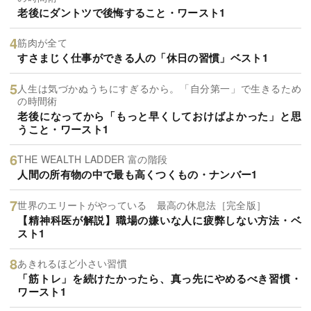
老後にダントツで後悔すること・ワースト1
筋肉が全て
すさまじく仕事ができる人の「休日の習慣」ベスト1
人生は気づかぬうちにすぎるから。「自分第一」で生きるため
の時間術
老後になってから「もっと早くしておけばよかった」と思
うこと・ワースト1
THE WEALTH LADDER 富の階段
人間の所有物の中で最も高くつくもの・ナンバー1
世界のエリートがやっている 最高の休息法［完全版］
【精神科医が解説】職場の嫌いな人に疲弊しない方法・ベ
スト1
あきれるほど小さい習慣
「筋トレ」を続けたかったら、真っ先にやめるべき習慣・
ワースト1