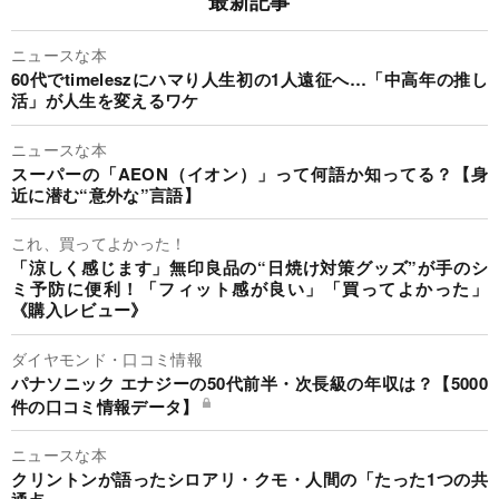
最新記事
ニュースな本
60代でtimeleszにハマり人生初の1人遠征へ…「中高年の推し
活」が人生を変えるワケ
ニュースな本
スーパーの「AEON（イオン）」って何語か知ってる？【身
近に潜む“意外な”言語】
これ、買ってよかった！
「涼しく感じます」無印良品の“日焼け対策グッズ”が手のシ
ミ予防に便利！「フィット感が良い」「買ってよかった」
《購入レビュー》
ダイヤモンド・口コミ情報
パナソニック エナジーの50代前半・次長級の年収は？【5000
件の口コミ情報データ】
ニュースな本
クリントンが語ったシロアリ・クモ・人間の「たった1つの共