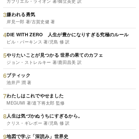
ガブリエル・ライオン 著/御立英史 訳
嫌われる勇気
岸見一郎 著/古賀史健 著
DIE WITH ZERO 人生が豊かになりすぎる究極のルール
ビル・パーキンス 著/児島 修 訳
やりたいことが見つかる 世界の果てのカフェ
ジョン・ストレルキー 著/鹿田昌美 訳
ブティック
池井戸 潤 著
わたしはこれでやせました
MEGUMI 著/道下将太郎 監修
人生は気づかぬうちにすぎるから。
クリス・ギレボー 著/児島 修 訳
地図で学ぶ「深読み」世界史