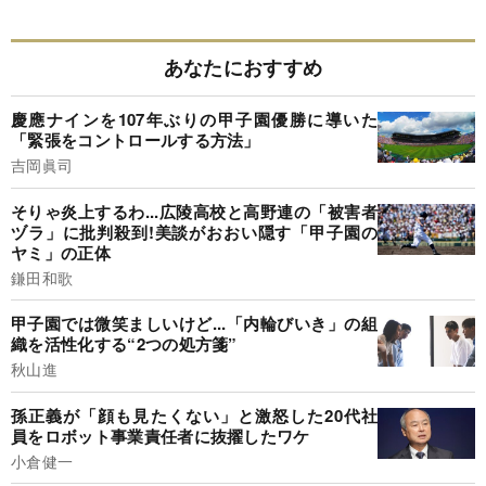
あなたにおすすめ
慶應ナインを107年ぶりの甲子園優勝に導いた
「緊張をコントロールする方法」
吉岡眞司
そりゃ炎上するわ...広陵高校と高野連の「被害者
ヅラ」に批判殺到!美談がおおい隠す「甲子園の
ヤミ」の正体
鎌田和歌
甲子園では微笑ましいけど...「内輪びいき」の組
織を活性化する“2つの処方箋”
秋山進
孫正義が「顔も見たくない」と激怒した20代社
員をロボット事業責任者に抜擢したワケ
小倉健一