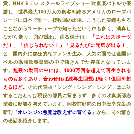
賞。NHK Eテレ スクールライブショー 吹奏楽バトルで優
勝し、世界最大100万人の集客を誇るアメリカのローズパ
レードに日本で唯一、複数回の出場。こうした実績もさる
ことながらユーチューブで知ったという声も多く、演奏し
ながら走り、飛び跳ね、踊る様子は、
「これはスポーツ
だ！」「信じられない！」「見るたびに元気が出る！」
と、国内外に熱狂的なファンを生み、人気の面では全国レ
ベルの高校吹奏楽部の中で抜きんでた存在となっていま
す。
無数の動画の中には、1000万回を超えて再生される
ものも多くあり、合わせれば総再生回数は軽く1億回を超
えるほど。
その代表曲「シング・シング・シング」はに対
するこだわりは現役の部員に留まらず、多くの吹奏楽部志
望者に影響を与えています。同校前顧問の田中宏幸先生の
新刊『
オレンジの悪魔は教えずに育てる
』から、その驚き
の秘話を紹介します。