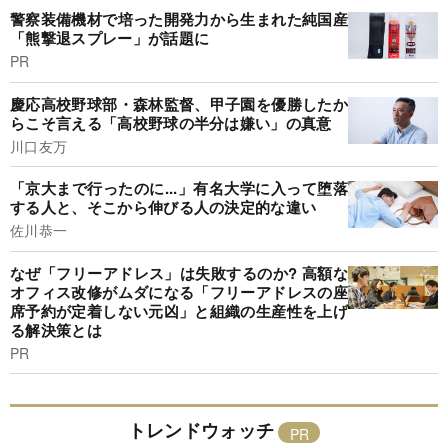
警察装備機材で培った開発力から生まれた純国産
「熊撃退スプレー」が話題に
PR
慶応高校野球部・森林監督、甲子園を優勝したか
らこそ言える「高校野球の半分は嫌い」の真意
川口友万
「京大まで行ったのに...」有名大学に入って堕落
する人と、そこから伸びる人の決定的な違い
佐川恭一
なぜ「フリーアドレス」は失敗するのか? 高額な
オフィス改修がムダになる「フリーアドレスの座
席予約が定着しない元凶」と組織の生産性を上げ
る解決策とは
PR
トレンドウォッチ