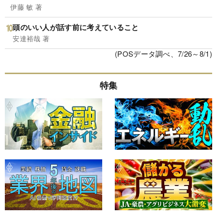
伊藤 敏 著
頭のいい人が話す前に考えていること
安達裕哉 著
(POSデータ調べ、7/26～8/1)
特集