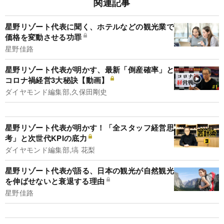
関連記事
星野リゾート代表に聞く、ホテルなどの観光業で
価格を変動させる功罪
星野佳路
星野リゾート代表が明かす、最新「倒産確率」と
コロナ禍経営3大秘訣【動画】
ダイヤモンド編集部,久保田剛史
星野リゾート代表が明かす！「全スタッフ経営思
考」と次世代KPIの底力
ダイヤモンド編集部,塙 花梨
星野リゾート代表が語る、日本の観光が自然観光
を伸ばせないと衰退する理由
星野佳路