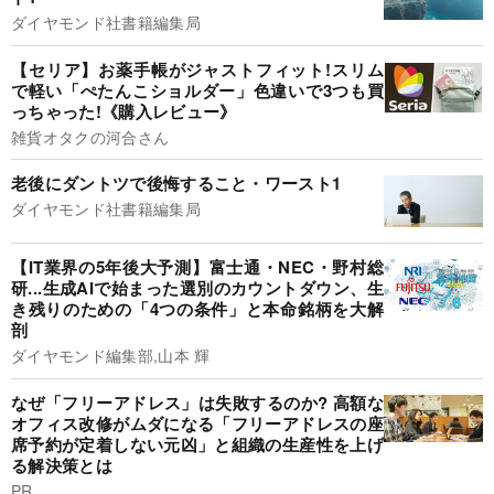
ダイヤモンド社書籍編集局
【セリア】お薬手帳がジャストフィット!スリム
で軽い「ぺたんこショルダー」色違いで3つも買
っちゃった!《購入レビュー》
雑貨オタクの河合さん
老後にダントツで後悔すること・ワースト1
ダイヤモンド社書籍編集局
【IT業界の5年後大予測】富士通・NEC・野村総
研...生成AIで始まった選別のカウントダウン、生
き残りのための「4つの条件」と本命銘柄を大解
剖
ダイヤモンド編集部,山本 輝
なぜ「フリーアドレス」は失敗するのか? 高額な
オフィス改修がムダになる「フリーアドレスの座
席予約が定着しない元凶」と組織の生産性を上げ
る解決策とは
PR