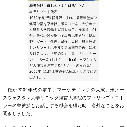
星野佳路（ほしの・よしはる）さん
星野リゾート代表
1960年長野県軽井沢生まれ。慶應義塾大学
経済学部を卒業後、米国コーネル大学ホテ
ル経営大学院修士課程を修了。帰国後、91
年に先代の跡を継いで星野温泉旅館（現星
野リゾート）代表に就任。以後、経営破綻
したリゾートホテルや温泉旅館の再生に取
り組みつつ、「星のや」「界」「リゾナー
レ」「OMO（おも）」「BEB（ベブ）」な
どの施設を運営する“リゾートの革命児”。
2003年には国土交通省の観光カリスマに選
出された。
確か2000年代の前半、マーケティングの大家、米ノー
スウェスタン大学ケロッグ経営大学院のフィリップ・コト
ラー名誉教授とお話しする機会を得た時、意外なことをお
聞きしました。