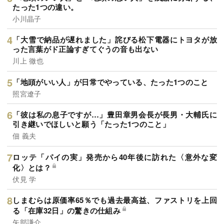
たった1つの違い。
小川晶子
「大雪で納品が遅れました」詫びる松下電器にトヨタが放
った言葉がド正論すぎてぐうの音も出ない
川上 徹也
「地頭がいい人」が日常でやっている、たった1つのこと
照宮遼子
「彼は私の息子ですが…」豊田章男会長が長男・大輔氏に
引き継いでほしいと願う「たった1つのこと」
佃 義夫
ロッテ「パイの実」発売から40年後に訪れた〈意外な変
化〉とは？
伏見 学
しまむらは原価率65％でも過去最高益、ファストリを上回
る「在庫32日」の驚きの仕組み
矢部謙介