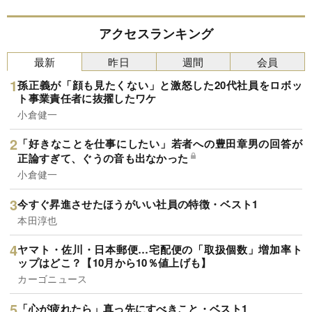
アクセスランキング
最新
昨日
週間
会員
孫正義が「顔も見たくない」と激怒した20代社員をロボッ
ト事業責任者に抜擢したワケ
小倉健一
「好きなことを仕事にしたい」若者への豊田章男の回答が
正論すぎて、ぐうの音も出なかった
小倉健一
今すぐ昇進させたほうがいい社員の特徴・ベスト1
本田淳也
ヤマト・佐川・日本郵便…宅配便の「取扱個数」増加率ト
ップはどこ？【10月から10％値上げも】
カーゴニュース
「心が疲れたら」真っ先にすべきこと・ベスト1