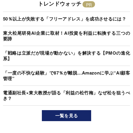
トレンドウォッチ
50％以上が失敗する「フリーアドレス」を成功させるには？
東大松尾研発AI企業に取材！AI投資を利益に転換する三つの
要諦
「戦略は立派だが現場が動かない」を解決する【PMOの進化
系】
「一度の不快な経験」で87％が離脱…Amazonに学ぶ“AI顧客
管理”
電通副社長×東大教授が語る「利益の松竹梅」なぜ松を狙うべ
き？
一覧を見る