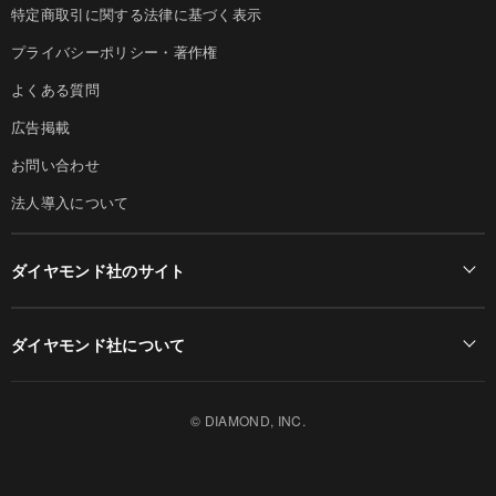
特定商取引に関する法律に基づく表示
プライバシーポリシー・著作権
よくある質問
広告掲載
お問い合わせ
法人導入について
ダイヤモンド社のサイト
Diamond Online(English)
ダイヤモンド社について
週刊ダイヤモンド
ダイヤモンド社TOP
DIAMONDハーバード・ビジネス・レビュー
© DIAMOND, INC.
会社概要
ダイヤモンドZAi（デジタル版）
採用情報
書籍オンライン