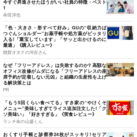
今すぐ昇進させたほうがいい社員の特徴・ベスト
1
本田淳也
「色・大きさ・形すべて好み」GUの“収納力ば
つぐんショルダー”お薬手帳や処方薬がピッタリ
入る!「重宝しています」「サッと出かけるのに
最適」《購入レビュー》
雑貨オタクの河合さん
なぜ「フリーアドレス」は失敗するのか? 高額な
オフィス改修がムダになる「フリーアドレスの座
席予約が定着しない元凶」と組織の生産性を上げ
る解決策とは
PR
「もう5回くらい食べてる」すき家の“やけくそ
メニュー”美味しすぎてライス追加注文した!「ク
ソ美味い」「好きすぎる」《実食レビュー》
ランチ命の山盛くん
おくすり手帳と診察券24枚がスッキリ!セリア