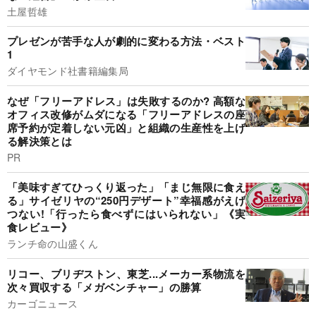
土屋哲雄
プレゼンが苦手な人が劇的に変わる方法・ベスト
1
ダイヤモンド社書籍編集局
なぜ「フリーアドレス」は失敗するのか? 高額な
オフィス改修がムダになる「フリーアドレスの座
席予約が定着しない元凶」と組織の生産性を上げ
る解決策とは
PR
「美味すぎてひっくり返った」「まじ無限に食え
る」サイゼリヤの“250円デザート”幸福感がえげ
つない!「行ったら食べずにはいられない」《実
食レビュー》
ランチ命の山盛くん
リコー、ブリヂストン、東芝...メーカー系物流を
次々買収する「メガベンチャー」の勝算
カーゴニュース