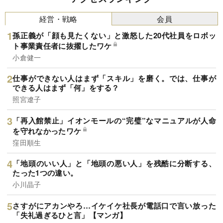
経営・戦略
会員
孫正義が「顔も見たくない」と激怒した20代社員をロボッ
ト事業責任者に抜擢したワケ
小倉健一
仕事ができない人はまず「スキル」を磨く。では、仕事が
できる人はまず「何」をする？
照宮遼子
「再入館禁止」イオンモールの“完璧”なマニュアルが人命
を守れなかったワケ
窪田順生
「地頭のいい人」と「地頭の悪い人」を残酷に分断する、
たった1つの違い。
小川晶子
さすがにアカンやろ…イケイケ社長が電話口で言い放った
「失礼過ぎるひと言」【マンガ】