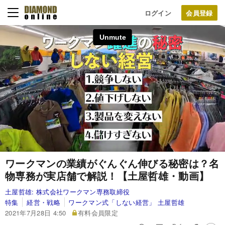
ログイン
ワークマンの業績がぐんぐん伸びる秘密は？名
物専務が実店舗で解説！【土屋哲雄・動画】
土屋哲雄:
株式会社ワークマン専務取締役
特集
経営・戦略
ワークマン式「しない経営」 土屋哲雄
2021年7月28日 4:50
有料会員限定