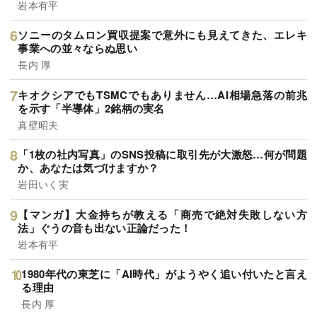
岩本有平
ソニーのタムロン買収提案で意外にも見えてきた、エレキ
事業への並々ならぬ思い
長内 厚
キオクシアでもTSMCでもありません…AI相場急落の前兆
を示す「半導体」2銘柄の実名
真壁昭夫
「1枚の社内写真」のSNS投稿に取引先が大激怒…何が問題
か、あなたは気づけますか？
岩田いく実
【マンガ】大金持ちが教える「商売で絶対失敗しない方
法」ぐうの音も出ない正論だった！
岩本有平
1980年代の東芝に「AI時代」がようやく追い付いたと言え
る理由
長内 厚