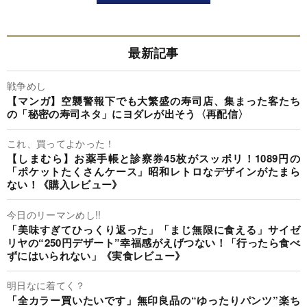
最新記事
戦争めし
【マンガ】空襲警報下でも大繁盛の寿司店、集まった客たち
の「秘密の寿司ネタ」にヨダレが出そう〈再配信〉
これ、買ってよかった！
【しまむら】お薬手帳と診察券45枚がスッポリ！1089円の
「ポケットたくさんケース」昭和レトロなデザインがたまら
ない！《購入レビュー》
今日のリーマンめし!!
「美味すぎてひっくり返った」「まじ無限に食える」サイゼ
リヤの“250円デザート”幸福感がえげつない！「行ったら食べ
ずにはいられない」《実食レビュー》
明日なに着てく？
「全カラー買いたいです」無印良品の“ゆったりパンツ”楽ち