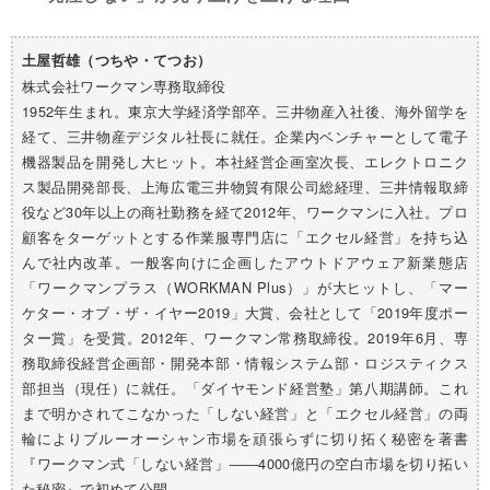
土屋哲雄（つちや・てつお）
株式会社ワークマン専務取締役
1952年生まれ。東京大学経済学部卒。三井物産入社後、海外留学を
経て、三井物産デジタル社長に就任。企業内ベンチャーとして電子
機器製品を開発し大ヒット。本社経営企画室次長、エレクトロニク
ス製品開発部長、上海広電三井物貿有限公司総経理、三井情報取締
役など30年以上の商社勤務を経て2012年、ワークマンに入社。プロ
顧客をターゲットとする作業服専門店に「エクセル経営」を持ち込
んで社内改革。一般客向けに企画したアウトドアウェア新業態店
「ワークマンプラス（WORKMAN Plus）」が大ヒットし、「マー
ケター・オブ・ザ・イヤー2019」大賞、会社として「2019年度ポー
ター賞」を受賞。2012年、ワークマン常務取締役。2019年6月、専
務取締役経営企画部・開発本部・情報システム部・ロジスティクス
部担当（現任）に就任。「ダイヤモンド経営塾」第八期講師。これ
まで明かされてこなかった「しない経営」と「エクセル経営」の両
輪によりブルーオーシャン市場を頑張らずに切り拓く秘密を著書
『ワークマン式「しない経営」――4000億円の空白市場を切り拓い
た秘密』で初めて公開。