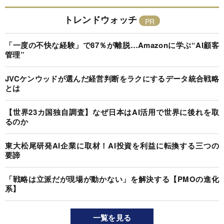
トレンドウォッチ
「一度の不快な経験」で87％が離脱…Amazonに学ぶ“AI顧客
管理”
JVCケンウッドが選んだ経営判断をラクにするデータ統合戦略
とは
【世界23カ国独自調査】なぜ日本はAI活用で世界に後れを取
るのか
東大松尾研発AI企業に取材！AI投資を利益に転換する三つの
要諦
「戦略は立派だが現場が動かない」を解決する【PMOの進化
系】
一覧を見る