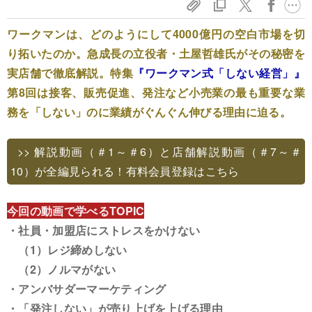
ワークマンは、どのようにして4000億円の空白市場を切
り拓いたのか。急成長の立役者・土屋哲雄氏がその秘密を
実店舗で徹底解説。特集
『ワークマン式「しない経営」』
第8回は接客、販売促進、発注など小売業の最も重要な業
務を「しない」のに業績がぐんぐん伸びる理由に迫る。
>> 解説動画（＃1～＃6）と店舗解説動画（＃7～＃
10）が全編見られる！有料会員登録はこちら
今回の動画で学べるTOPIC
・社員・加盟店にストレスをかけない
（1）レジ締めしない
（2）ノルマがない
・アンバサダーマーケティング
・「発注しない」が売り上げを上げる理由