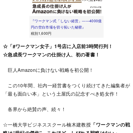
『ワークマン式「しない経営」――4000億
円の空白市場を切り拓いた秘密』
税別1,600円
☆「#ワークマン女子」1号店に入店前3時間行列！
☆急成長ワークマンの仕掛け人、初の著書！
巨人Amazonに負けない戦略を初公開！
この10年間、社内一経営書をつくり続けてきた編集者が
「最も面白い本」という土屋氏の記念すべき処女作！
各界から絶賛の声、続々！
☆一橋大学ビジネススクール楠木建教授
「ワークマンの戦
略は“世紀の傑作”。これほど、しびれる戦略はない」