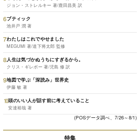
ジョン・ストレルキー 著/鹿田昌美 訳
ブティック
池井戸 潤 著
わたしはこれでやせました
MEGUMI 著/道下将太郎 監修
人生は気づかぬうちにすぎるから。
クリス・ギレボー 著/児島 修 訳
地図で学ぶ「深読み」世界史
伊藤 敏 著
頭のいい人が話す前に考えていること
安達裕哉 著
(POSデータ調べ、7/26～8/1)
特集