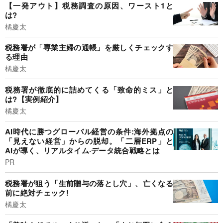
【一発アウト】税務調査の原因、ワースト1と
は?
橘慶太
税務署が「専業主婦の通帳」を厳しくチェックす
る理由
橘慶太
税務署が徹底的に詰めてくる「致命的ミス」と
は?【実例紹介】
橘慶太
AI時代に勝つグローバル経営の条件:海外拠点の
「見えない経営」からの脱却。「二層ERP」と
AIが導く、リアルタイム·データ統合戦略とは
PR
税務署が狙う「生前贈与の落とし穴」、亡くなる
前に絶対チェック!
橘慶太