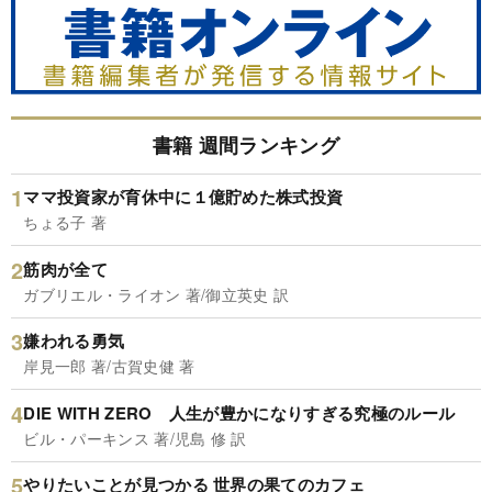
書籍 週間ランキング
ママ投資家が育休中に１億貯めた株式投資
ちょる子 著
筋肉が全て
ガブリエル・ライオン 著/御立英史 訳
嫌われる勇気
岸見一郎 著/古賀史健 著
DIE WITH ZERO 人生が豊かになりすぎる究極のルール
ビル・パーキンス 著/児島 修 訳
やりたいことが見つかる 世界の果てのカフェ