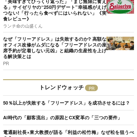
「美味すぎてひっくり返った」「まじ無限に食え
る」サイゼリヤの“250円デザート”幸福感がえげ
つない!「行ったら食べずにはいられない」《実
食レビュー》
ランチ命の山盛くん
なぜ「フリーアドレス」は失敗するのか? 高額な
オフィス改修がムダになる「フリーアドレスの座
席予約が定着しない元凶」と組織の生産性を上げ
る解決策とは
PR
トレンドウォッチ
50％以上が失敗する「フリーアドレス」を成功させるには？
AI時代の「顧客流出」の原因とCX変革の「三つの要件」
電通副社長×東大教授が語る「利益の松竹梅」なぜ松を狙うべ