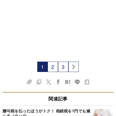
1
2
3
関連記事
贈与税を払ったほうがトク！ 相続税を1円でも減
らすノウハウ