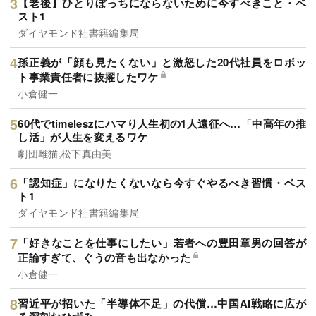
【老後】ひとりぼっちにならないために今すべきこと・ベ
スト1
ダイヤモンド社書籍編集局
孫正義が「顔も見たくない」と激怒した20代社員をロボッ
ト事業責任者に抜擢したワケ
小倉健一
60代でtimeleszにハマり人生初の1人遠征へ…「中高年の推
し活」が人生を変えるワケ
劇団雌猫,松下真由美
「認知症」になりたくないなら今すぐやるべき習慣・ベス
ト1
ダイヤモンド社書籍編集局
「好きなことを仕事にしたい」若者への豊田章男の回答が
正論すぎて、ぐうの音も出なかった
小倉健一
習近平が招いた「半導体不足」の代償…中国AI戦略に広が