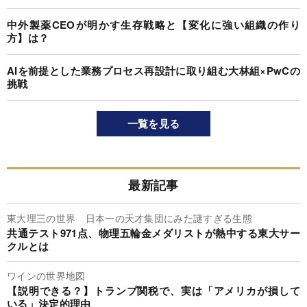
中外製薬CEOが明かす生存戦略と【変化に強い組織の作り
方】は？
AIを前提とした業務プロセス再設計に取り組む大林組×PwCの
挑戦
一覧を見る
最新記事
東大理三の世界 日本一の天才集団にみた謎すぎる生態
共通テスト971点、物理五輪金メダリストが熱中する東大サー
クルとは
ワインの世界地図
【説明できる？】トランプ関税で、実は「アメリカが損して
いる」決定的理由