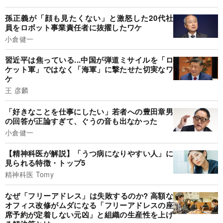
孫正義が「顔も見たくない」と激怒した20代社
員をロボット事業責任者に抜擢したワケ
小倉健一
習近平は焦っている...中国が弾道ミサイルを「ロ
ケット軍」ではなく「海軍」に撃たせた切実なワ
ケ
王 彦麟
「好きなことを仕事にしたい」若者への豊田章男
の回答が正論すぎて、ぐうの音も出なかった
小倉健一
【精神科医が解説】「うつ病になりやすい人」に
見られる特徴・トップ5
精神科医 Tomy
なぜ「フリーアドレス」は失敗するのか? 高額な
オフィス改修がムダになる「フリーアドレスの座
席予約が定着しない元凶」と組織の生産性を上げ