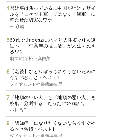
習近平は焦っている…中国が弾道ミサイ
ルを「ロケット軍」ではなく「海軍」に
撃たせた切実なワケ
王 彦麟
60代でtimeleszにハマり人生初の1人遠
征へ…「中高年の推し活」が人生を変え
るワケ
劇団雌猫,松下真由美
【老後】ひとりぼっちにならないために
今すべきこと・ベスト1
ダイヤモンド社書籍編集局
「地頭のいい人」と「地頭の悪い人」を
残酷に分断する、たった1つの違い。
小川晶子
「認知症」になりたくないなら今すぐや
るべき習慣・ベスト1
ダイヤモンド社書籍編集局