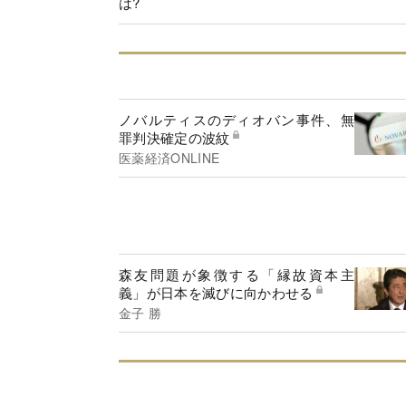
は?
ノバルティスのディオバン事件、無
罪判決確定の波紋
医薬経済ONLINE
森友問題が象徴する「縁故資本主
義」が日本を滅びに向かわせる
金子 勝