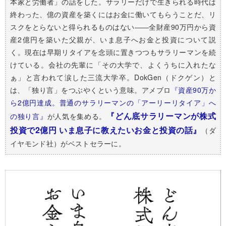
本家と労働者」の話をした。サラリーだけで生きられる時代は
終わった、億の資産を築くにはお金に働いてもらうことだ、リ
スクをとらないと得られるものはない――全財産90万円から資
産2億円を築いた父親が、いま息子へお金と投資について説
く。現在は早期リタイアを念頭に置きつつもサラリーマンを続
けている。会社の先輩に「その大学で、よくうちに入れたな
ぁ」と言われて涙した三流大学卒。DokGen（ドクゲン）と
は、「独り言」をつぶやくという意味。アメブロ
『資産90万か
ら2億円達成。普通のサラリーマンの「アーリーリタイア」へ
『どん底サラリーマンが株式
の独り言』
が人気を集める。
投資で2億円 いま息子に教えたいお金と投資の話』
（ダ
イヤモンド社）がベストセラーに。