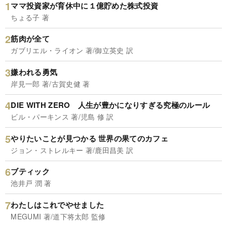
ママ投資家が育休中に１億貯めた株式投資
ちょる子 著
筋肉が全て
ガブリエル・ライオン 著/御立英史 訳
嫌われる勇気
岸見一郎 著/古賀史健 著
DIE WITH ZERO 人生が豊かになりすぎる究極のルール
ビル・パーキンス 著/児島 修 訳
やりたいことが見つかる 世界の果てのカフェ
ジョン・ストレルキー 著/鹿田昌美 訳
ブティック
池井戸 潤 著
わたしはこれでやせました
MEGUMI 著/道下将太郎 監修