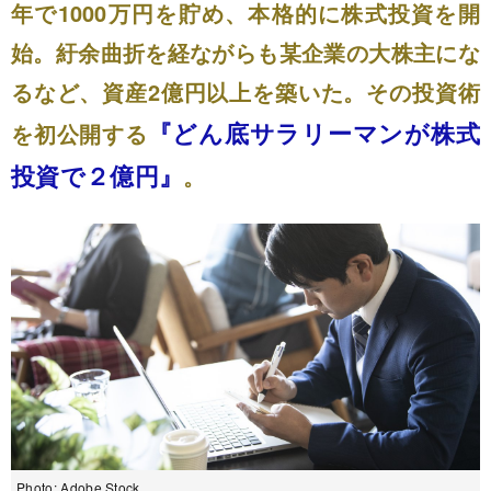
年で1000万円を貯め、本格的に株式投資を開
始。紆余曲折を経ながらも某企業の大株主にな
るなど、資産2億円以上を築いた。その投資術
『どん底サラリーマンが株式
を初公開する
投資で２億円』
。
Photo: Adobe Stock