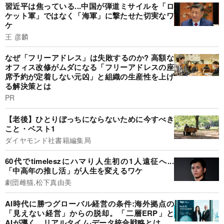
習近平は焦っている...中国が弾道ミサイルを「ロ
ケット軍」ではなく「海軍」に撃たせた切実なワ
ケ
王 彦麟
なぜ「フリーアドレス」は失敗するのか? 高額な
オフィス改修がムダになる「フリーアドレスの座
席予約が定着しない元凶」と組織の生産性を上げ
る解決策とは
PR
【老後】ひとりぼっちにならないために今すべき
こと・ベスト1
ダイヤモンド社書籍編集局
60代でtimeleszにハマり人生初の1人遠征へ...
「中高年の推し活」が人生を変えるワケ
劇団雌猫,松下真由美
AI時代に勝つグローバル経営の条件:海外拠点の
「見えない経営」からの脱却。「二層ERP」と
AIが導く、リアルタイム·データ統合戦略とは