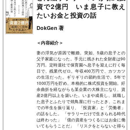
資で2億円 いま息子に教え
たいお金と投資の話
DokGen 著
＜内容紹介＞
妻の浮気が原因で離婚。突如、5歳の息子との
父子家庭になった。手元に残された全財産は90
万円。定時退社で保育園へ息子を迎えに行く毎
日で、残業代ゼロ。年収400万円で、カツカツ
の生活だった。ギリギリの節約生活で、5年で
1000万円を貯め、本格的に株式投資を開始。紆
余曲折を経ながらも某企業の大株主になり、資
産2億円以上を築いた。いまや成長し、就職し
た息子とふたりで焼鳥屋に行ったとき、これま
での半生を振り返り、「投資家」と「労働者」
の話をした。 「サラリーだけで生きられる時代
は終わった」 「億の資産をつくるにはお金に働
いてもらうことだ」 「リスクをとらないと得ら