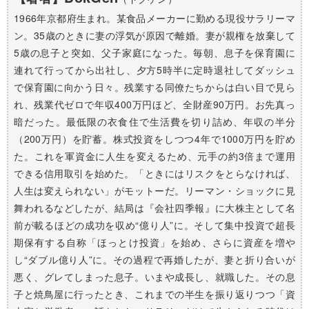
1966年京都府生まれ。某食品メーカーに勤める現役サラリーマ
ン。35歳のときに妻の浮気が原因で離婚。妻が親権を放棄して
5歳の息子と突如、父子家庭になった。毎朝、息子を保育園に
連れて行ってから出社し、夕方5時半に定時退社してダッシュ
で保育園に向かう日々。残業する同僚たちからは白い目で見ら
れ、残業代ゼロで年収400万円ほど、全財産90万円。お先真っ
暗だった。最低限の衣食住で生活費を切り詰め、年収の半分
（200万円）を貯蓄。株式投資をしつつ4年で1000万円を貯め
た。これを軍資金に人生を変えるため、元手の約3倍まで運用
できる信用取引を始めた。「ときにはリスクをとらなければ、
人生は変えられない」がモットーだ。リーマン・ショックに見
舞われるなどしたが、結局は『会社四季報』に大株主として名
前が載るほどの成功を収め“億り人”に。そして集中投資で超長
期保有する自称「ほっとけ投資」を始め、さらに資産を増や
し“ダブル億り人”に。その過程で再婚したが、妻と折り合いが
悪く、グレてしまった息子。いまや成長し、就職した。その息
子と焼鳥屋に行ったとき、これまでの半生を振り返りつつ「資