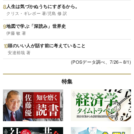
人生は気づかぬうちにすぎるから。
クリス・ギレボー 著/児島 修 訳
地図で学ぶ「深読み」世界史
伊藤 敏 著
頭のいい人が話す前に考えていること
安達裕哉 著
(POSデータ調べ、7/26～8/1)
特集