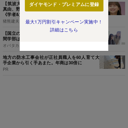
【筑波大学附属高校】華麗なる卒業生人脈!山口
ダイヤモンド・プレミアムに登録
真由、野村萬斎、影山優佳、星新一、藤田嗣治...
《学者&文化人編》
猪熊建夫
最大1万円割引キャンペーン実施中！
詳細はこちら
【国立の超名門大学】京都大学の農学部と総合人
間学部はそれぞれどんな雰囲気?
オバタカズユキ
地方の防水工事会社が正社員職人を60人育て大
手企業から引く手あまた。年商は30倍に
PR