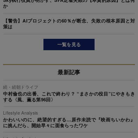
Sky執行役員が明かす、SFA定着失敗の【本質的原因】とは何
か
【警告】AIプロジェクトの60％が断念、失敗の根本原因と対
策は
一覧を見る
最新記事
続・続朝ドライフ
中村倫也の出番、これで終わり？ “まさかの役目”にやきもき
する〈風、薫る第96回〉
Lifestyle Analysis
かわいいのに、絶望的すぎる…原作未読で『映画ちいかわ』
に挑んだら、開始早々に面食らったワケ