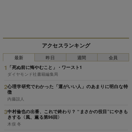
アクセスランキング
最新
昨日
週間
会員
「死ぬ前に悔やむこと」・ワースト1
ダイヤモンド社書籍編集局
心理学研究でわかった「運がいい人」のあまりに明白な特
徴
内藤誼人
中村倫也の出番、これで終わり？ “まさかの役目”にやきも
きする〈風、薫る第96回〉
木俣 冬