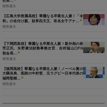
社長…
猪熊建夫
【広島大学附属高校】華麗なる卒業生人脈！「令
和」の名付け親、財界四天王、有名女子アナ…
猪熊建夫
【下関西高校】華麗なる卒業生人脈！新外相の林
芳正氏、矢野康治財務事務次官、吉村猛山口FG
前会長…
猪熊建夫
【福岡高校】華麗なる卒業生人脈！ノーベル賞の
大隅良典、医師の中村哲、元ラグビー日本代表の
福岡堅樹…
猪熊建夫