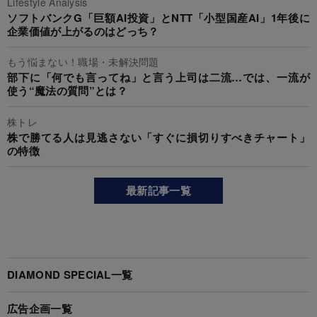
Lifestyle Analysis
ソフトバンクG「巨額AI投資」とNTT「小型国産AI」1年後に
企業価値が上がるのはどっち？
もう悩まない！職場・未解決問題
部下に「何でも言ってね」と言う上司は二流…では、一流が
使う“魔法の質問”とは？
株トレ
株で勝てる人は見逃さない「すぐに損切りすべきチャート」
の特徴
最新記事一覧
DIAMOND SPECIAL一覧
広告企画一覧