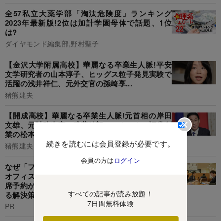
全57私立大薬学部「淘汰危険度」ランキング
2023年最新版!2位は加計学園母体で話題、1位
は?
ダイヤモンド編集部,野村聖子
【金沢大学附属高校】華麗なる卒業生人脈!平安
文学研究者の山本淳子、ヒッグス粒子発見実験で
活躍の浅井祥仁、元外交官の孫崎享...
猪熊建夫
【開成高校】華麗なる卒業生人脈!元首相の岸田
文雄、元財務次官の武藤敏郎、マネックス証券創
業の松本大...《政官&経済界編》
続きを読むには会員登録が必要です。
猪熊建夫
会員の方は
ログイン
なぜ「フリーアドレス」は失敗するのか? 高額な
オフィス改修がムダになる「フリーアドレスの座
席予約が定着しない元凶」と組織の生産性を上げ
すべての記事が読み放題！
る解決策とは
7日間無料体験
PR