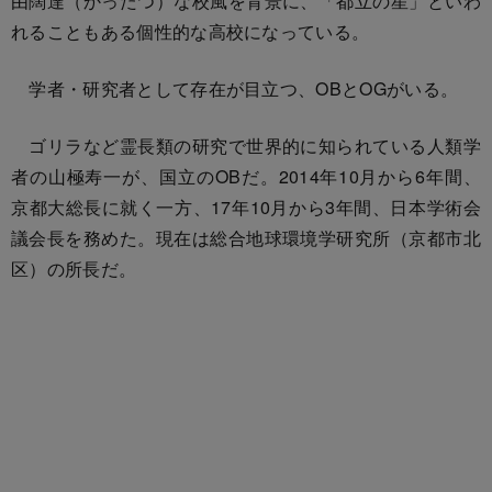
由闊達（かったつ）な校風を背景に、「都立の星」といわ
れることもある個性的な高校になっている。
学者・研究者として存在が目立つ、OBとOGがいる。
ゴリラなど霊長類の研究で世界的に知られている人類学
者の山極寿一が、国立のOBだ。2014年10月から6年間、
京都大総長に就く一方、17年10月から3年間、日本学術会
議会長を務めた。現在は総合地球環境学研究所（京都市北
区）の所長だ。