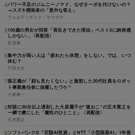
パワー不足のジムニーノマド、なぜターボを付けないの？
→スズキ開発者の「意外な答え」
フェルディナント・ヤマグチ
100歳の男女が回答「長生きできた理由」ベスト3に納得感
しかない…〈再配信〉
折茂肇
集中力が高い人は「疲れたら休憩」をしない。では、いつ
休む？
戸田大介
孫正義が「顔も見たくない」と激怒した20代社員をロボッ
ト事業責任者に抜擢したワケ
小倉健一
対談に30分以上遅刻した大原麗子が“激おこ”の五木寛之を
一瞬で虜にした「魔性のひとこと」〈再配信〉
五木寛之
ソフトバンクG「巨額AI投資」とNTT「小型国産AI」1年後