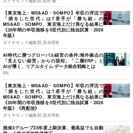
ダイヤモンド編集部,高野 豪
【東京海上・MS&AD・SOMPO】年収の浮沈で
「損をした世代」は?若手が「勝ち組」の
MS&AD・SOMPO、東京海上だけ異なる結果に
《20年間の年収推移を5世代別に独自試算・2026
年版》
ダイヤモンド編集部,清水理裕
AI時代に勝つグローバル経営の条件:海外拠点の
「見えない経営」からの脱却。「二層ERP」と
AIが導く、リアルタイム·データ統合戦略とは
PR
【東京海上・MS&AD・SOMPO】年収の浮沈で
「損をした世代」は?若手が「勝ち組」の
MS&AD・SOMPO、東京海上だけ異なる結果に
《20年間の年収推移を5世代別に独自試算・2026
年版》《再配信》
ダイヤモンド編集部,清水理裕
損保3グループ23年度上期決算、最高益でも自動