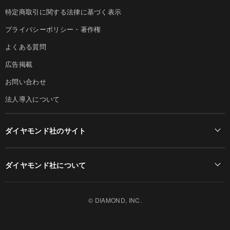
特定商取引に関する法律に基づく表示
プライバシーポリシー・著作権
よくある質問
広告掲載
お問い合わせ
法人導入について
ダイヤモンド社のサイト
Diamond Online(English)
ダイヤモンド社について
週刊ダイヤモンド
ダイヤモンド社TOP
DIAMONDハーバード・ビジネス・レビュー
© DIAMOND, INC.
会社概要
ダイヤモンドZAi（デジタル版）
採用情報
書籍オンライン