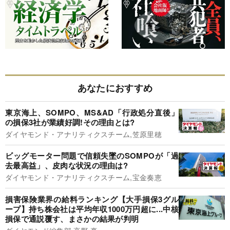
あなたにおすすめ
東京海上、SOMPO、MS&AD「行政処分直後」
の損保3社が業績好調!その理由とは?
ダイヤモンド・アナリティクスチーム,笠原里穂
ビッグモーター問題で信頼失墜のSOMPOが「過
去最高益」、皮肉な状況の理由は?
ダイヤモンド・アナリティクスチーム,宝金奏恵
損害保険業界の給料ランキング【大手損保3グル
ープ】持ち株会社は平均年収1000万円超に...中核
損保で通説覆す、まさかの結果が判明