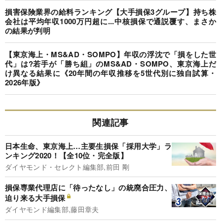
損害保険業界の給料ランキング【大手損保3グループ】持ち株
会社は平均年収1000万円超に...中核損保で通説覆す、まさか
の結果が判明
【東京海上・MS&AD・SOMPO】年収の浮沈で「損をした世
代」は?若手が「勝ち組」のMS&AD・SOMPO、東京海上だ
け異なる結果に《20年間の年収推移を5世代別に独自試算・
2026年版》
関連記事
日本生命、東京海上…主要生損保「採用大学」ラ
ンキング2020！【全10位・完全版】
ダイヤモンド・セレクト編集部,前田 剛
損保専業代理店に「待ったなし」の統廃合圧力、
迫り来る大手損保
ダイヤモンド編集部,藤田章夫