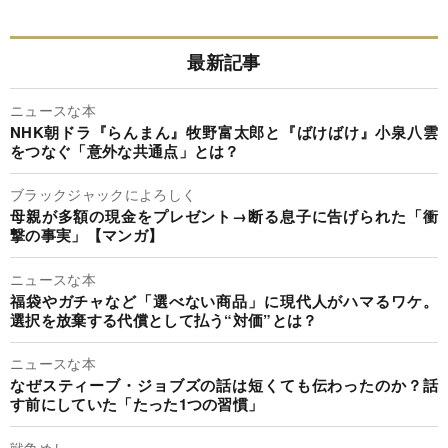
最新記事
ニュースな本
NHK朝ドラ『らんまん』牧野富太郎と『ばけばけ』小泉八雲
をつなぐ「意外な共通点」とは？
ブラックジャックによろしく
母親が多額の現金をプレゼント→断る息子に告げられた「衝
撃の事実」【マンガ】
ニュースな本
福袋やガチャなど「選べない商品」に現代人がハマるワケ。
選択を放棄する代償として払う“対価”とは？
ニュースな本
なぜスティーブ・ジョブズの話は短くても伝わったのか？話
す前にしていた「たった1つの習慣」
戦争めし