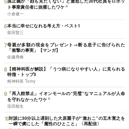
孫正義が「顔も見たくない」と激怒した20代社員をロボッ
ト事業責任者に抜擢したワケ
小倉健一
本当に幸せになれる考え方・ベスト1
柴田賢三
母親が多額の現金をプレゼント→断る息子に告げられた
「衝撃の事実」【マンガ】
佐藤秀峰
【精神科医が解説】「うつ病になりやすい人」に見られる
特徴・トップ5
精神科医 Tomy
「再入館禁止」イオンモールの“完璧”なマニュアルが人命
を守れなかったワケ
窪田順生
対談に30分以上遅刻した大原麗子が“激おこ”の五木寛之を
一瞬で虜にした「魔性のひとこと」〈再配信〉