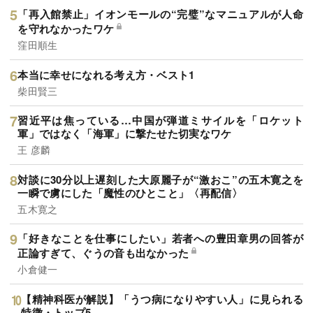
「再入館禁止」イオンモールの“完璧”なマニュアルが人命
を守れなかったワケ
窪田順生
本当に幸せになれる考え方・ベスト1
柴田賢三
習近平は焦っている…中国が弾道ミサイルを「ロケット
軍」ではなく「海軍」に撃たせた切実なワケ
王 彦麟
対談に30分以上遅刻した大原麗子が“激おこ”の五木寛之を
一瞬で虜にした「魔性のひとこと」〈再配信〉
五木寛之
「好きなことを仕事にしたい」若者への豊田章男の回答が
正論すぎて、ぐうの音も出なかった
小倉健一
【精神科医が解説】「うつ病になりやすい人」に見られる
特徴・トップ5