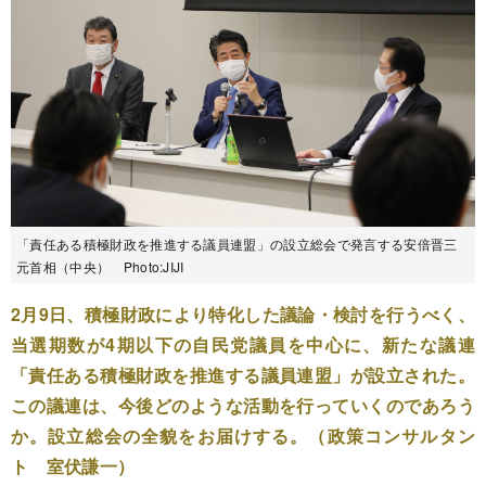
「責任ある積極財政を推進する議員連盟」の設立総会で発言する安倍晋三
元首相（中央） Photo:JIJI
2月9日、積極財政により特化した議論・検討を行うべく、
当選期数が4期以下の自民党議員を中心に、新たな議連
「責任ある積極財政を推進する議員連盟」が設立された。
この議連は、今後どのような活動を行っていくのであろう
か。設立総会の全貌をお届けする。（政策コンサルタン
ト 室伏謙一）