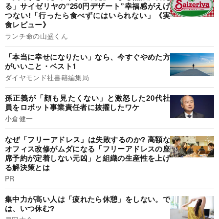
る」サイゼリヤの“250円デザート”幸福感がえげ
つない!「行ったら食べずにはいられない」《実
食レビュー》
ランチ命の山盛くん
「本当に幸せになりたい」なら、今すぐやめた方
がいいこと・ベスト1
ダイヤモンド社書籍編集局
孫正義が「顔も見たくない」と激怒した20代社
員をロボット事業責任者に抜擢したワケ
小倉健一
なぜ「フリーアドレス」は失敗するのか? 高額な
オフィス改修がムダになる「フリーアドレスの座
席予約が定着しない元凶」と組織の生産性を上げ
る解決策とは
PR
集中力が高い人は「疲れたら休憩」をしない。で
は、いつ休む?