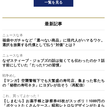
一覧を見る
最新記事
ニュースな本
福袋やガチャなど「選べない商品」に現代人がハマるワケ。
選択を放棄する代償として払う“対価”とは？
ニュースな本
なぜスティーブ・ジョブズの話は短くても伝わったのか？話
す前にしていた「たった1つの習慣」
戦争めし
【マンガ】空襲警報下でも大繁盛の寿司店、集まった客たち
の「秘密の寿司ネタ」にヨダレが出そう〈再配信〉
これ、買ってよかった！
【しまむら】お薬手帳と診察券45枚がスッポリ！1089円の
「ポケットたくさんケース」昭和レトロなデザインがたまら