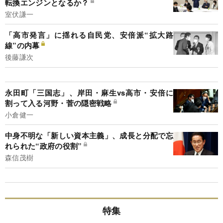
転換エンジンとなるか？
室伏謙一
「高市発言」に揺れる自民党、安倍派“拡大路
線”の内幕
後藤謙次
永田町「三国志」、岸田・麻生vs高市・安倍に
割って入る河野・菅の隠密戦略
小倉健一
中身不明な「新しい資本主義」、成長と分配で忘
れられた“政府の役割”
森信茂樹
特集