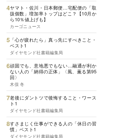
ヤマト・佐川・日本郵便…宅配便の「取
扱個数」増加率トップはどこ？【10月か
ら10％値上げも】
カーゴニュース
「心が疲れたら」真っ先にすべきこと・
ベスト1
ダイヤモンド社書籍編集局
頑固でも、意地悪でもない…融通が利か
ない人の「納得の正体」〈風、薫る第95
回〉
木俣 冬
老後にダントツで後悔すること・ワース
ト1
ダイヤモンド社書籍編集局
すさまじく仕事ができる人の「休日の習
慣」ベスト1
ダイヤモンド社書籍編集局