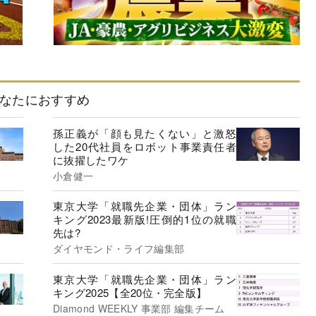
なたにおすすめ
孫正義が「顔も見たくない」と激怒
した20代社員をロボット事業責任者
に抜擢したワケ
小倉健一
東京大学「就職先企業・団体」ラン
キング2023最新版!圧倒的1位の就職
先は?
ダイヤモンド・ライフ編集部
東京大学「就職先企業・団体」ラン
キング2025【全20位・完全版】
Diamond WEEKLY 事業部 編集チーム