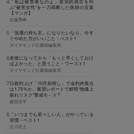
「私は被害者なのよ」差別的発言を叫
ぶ“被害女性”を一刀両断した医師の言葉
【マンガ】
佐藤秀峰
「強運の持ち主」になりたいなら、今す
ぐやめた方がいいこと・ベスト1
ダイヤモンド社書籍編集局
老後になってから「もっと早くしておけ
ばよかった」と思うこと・ワースト1
ダイヤモンド社書籍編集局
日銀利上げ「10月前倒し」で金利終着点
は1.75％か、展望レポートで鮮明“物価上
振れリスク”警戒モ－ド
森田京平
「いつまでも若々しい人」がやっている
習慣・ベスト1
古川武士