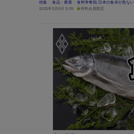
特集
食品・農業
食料争奪戦 日本の食卓が危な
2022年5月9日 5:05
有料会員限定