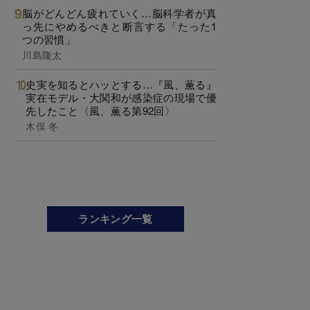
脳がどんどん疲れていく…脳科学者が真
っ先にやめるべきと断言する「たった1
つの習慣」
川島隆太
史実を知るとハッとする…『風、薫る』
実在モデル・大関和が感染症の現場で優
先したこと〈風、薫る第92回〉
木俣 冬
ランキング一覧