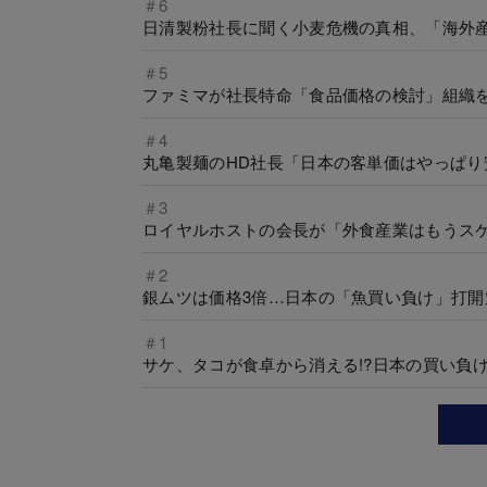
＃6
日清製粉社長に聞く小麦危機の真相、「海外
＃5
ファミマが社長特命「食品価格の検討」組織を
＃4
丸亀製麺のHD社長「日本の客単価はやっぱり
＃3
ロイヤルホストの会長が「外食産業はもうス
＃2
銀ムツは価格3倍…日本の「魚買い負け」打
＃1
サケ、タコが食卓から消える!?日本の買い負