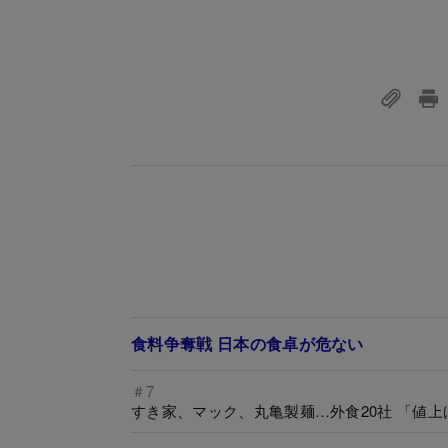
食料争奪戦 日本の食卓が危ない
＃7
すき家、マック、丸亀製麺…外食20社 「値