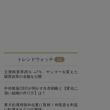
トレンドウォッチ
立替精算率25％→7％、ヤンマーを変えた
購買改革の全貌を公開
中外製薬CEOが明かす生存戦略と【変化に
強い組織の作り方】は？
東大松尾研発AI企業に取材！AI投資を利益
に転換する三つの要諦