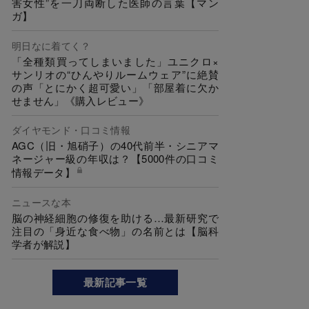
害女性”を一刀両断した医師の言葉【マン
ガ】
明日なに着てく？
「全種類買ってしまいました」ユニクロ×
サンリオの“ひんやりルームウェア”に絶賛
の声「とにかく超可愛い」「部屋着に欠か
せません」《購入レビュー》
ダイヤモンド・口コミ情報
AGC（旧・旭硝子）の40代前半・シニアマ
ネージャー級の年収は？【5000件の口コミ
情報データ】
ニュースな本
脳の神経細胞の修復を助ける…最新研究で
注目の「身近な食べ物」の名前とは【脳科
学者が解説】
最新記事一覧