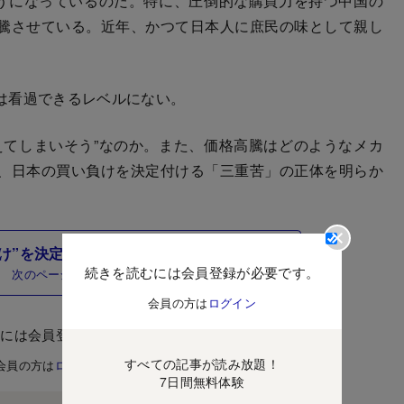
ようになっているのだ。特に、圧倒的な購買力を持つ中国の
騰させている。近年、かつて日本人に庶民の味として親し
。
は看過できるレベルにない。
てしまいそう”なのか。また、価格高騰はどのようなメカ
、日本の買い負けを決定付ける「三重苦」の正体を明らか
け”を決定付ける「三重苦」とは
続きを読むには会員登録が必要です。
次のページ
会員の方は
ログイン
むには会員登録が必要です。
すべての記事が読み放題！
会員の方は
ログイン
7日間無料体験