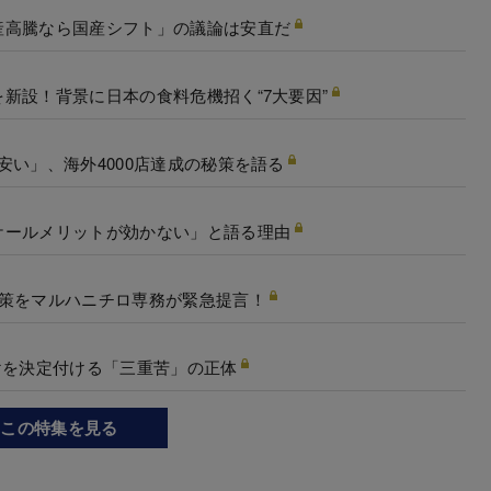
産高騰なら国産シフト」の議論は安直だ
新設！背景に日本の食料危機招く“7大要因”
安い」、海外4000店達成の秘策を語る
ケールメリットが効かない」と語る理由
開策をマルハニチロ専務が緊急提言！
けを決定付ける「三重苦」の正体
この特集を見る