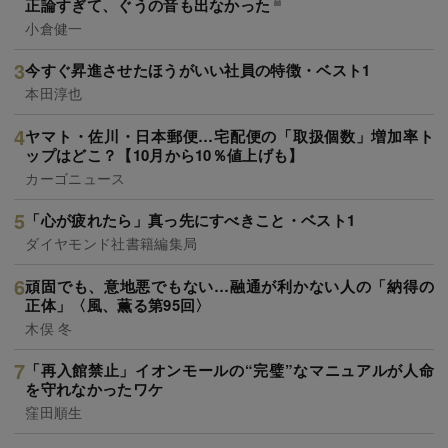
正論すぎて、ぐうの音も出なかった
小倉健一
今すぐ昇進させたほうがいい社員の特徴・ベスト1
本田淳也
ヤマト・佐川・日本郵便…宅配便の「取扱個数」増加率ト
ップはどこ？【10月から10％値上げも】
カーゴニュース
「心が疲れたら」真っ先にすべきこと・ベスト1
ダイヤモンド社書籍編集局
頑固でも、意地悪でもない…融通が利かない人の「納得の
正体」〈風、薫る第95回〉
木俣 冬
「再入館禁止」イオンモールの“完璧”なマニュアルが人命
を守れなかったワケ
窪田順生