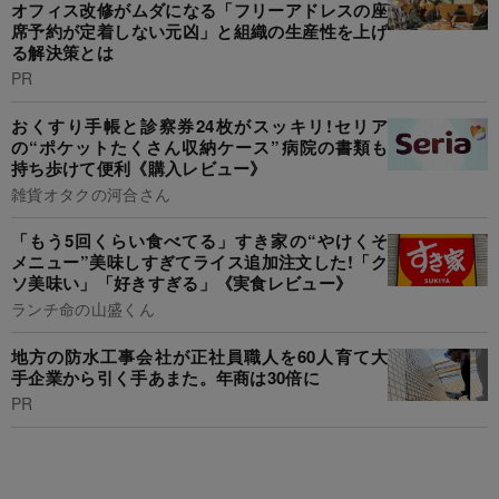
オフィス改修がムダになる「フリーアドレスの座
席予約が定着しない元凶」と組織の生産性を上げ
る解決策とは
PR
おくすり手帳と診察券24枚がスッキリ!セリア
の“ポケットたくさん収納ケース”病院の書類も
持ち歩けて便利《購入レビュー》
雑貨オタクの河合さん
「もう5回くらい食べてる」すき家の“やけくそ
メニュー”美味しすぎてライス追加注文した!「ク
ソ美味い」「好きすぎる」《実食レビュー》
ランチ命の山盛くん
地方の防水工事会社が正社員職人を60人育て大
手企業から引く手あまた。年商は30倍に
PR