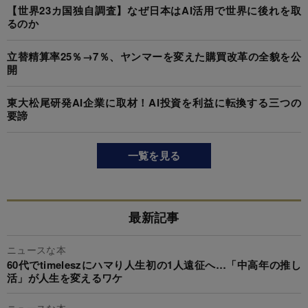
【世界23カ国独自調査】なぜ日本はAI活用で世界に後れを取
るのか
立替精算率25％→7％、ヤンマーを変えた購買改革の全貌を公
開
東大松尾研発AI企業に取材！AI投資を利益に転換する三つの
要諦
一覧を見る
最新記事
ニュースな本
60代でtimeleszにハマり人生初の1人遠征へ…「中高年の推し
活」が人生を変えるワケ
ニュースな本