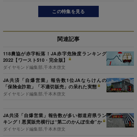
この特集を見る
関連記事
118農協が赤字転落！JA赤字危険度ランキング
2022【ワースト510・完全版】
ダイヤモンド編集部,千本木啓文
JA共済「自爆営業」報告数1位JAならけんの
「保険金詐欺」「不適切販売」の呆れた実態
ダイヤモンド編集部,千本木啓文
JA共済「自爆営業」報告数が多い都道府県ラン
キング！悪質販売横行は“第二のかんぽ生命”か
ダイヤモンド編集部,千本木啓文