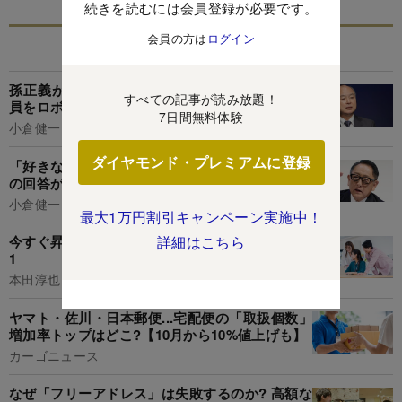
続きを読むには会員登録が必要です。
会員の方は
ログイン
あなたにおすすめ
孫正義が「顔も見たくない」と激怒した20代社
すべての記事が読み放題！
員をロボット事業責任者に抜擢したワケ
7日間無料体験
小倉健一
ダイヤモンド・プレミアムに登録
「好きなことを仕事にしたい」若者への豊田章男
の回答が正論すぎて、ぐうの音も出なかった
小倉健一
最大1万円割引キャンペーン実施中！
詳細はこちら
今すぐ昇進させたほうがいい社員の特徴・ベスト
1
本田淳也
ヤマト・佐川・日本郵便...宅配便の「取扱個数」
増加率トップはどこ?【10月から10%値上げも】
カーゴニュース
なぜ「フリーアドレス」は失敗するのか? 高額な