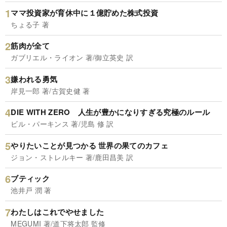
ママ投資家が育休中に１億貯めた株式投資
ちょる子 著
筋肉が全て
ガブリエル・ライオン 著/御立英史 訳
嫌われる勇気
岸見一郎 著/古賀史健 著
DIE WITH ZERO 人生が豊かになりすぎる究極のルール
ビル・パーキンス 著/児島 修 訳
やりたいことが見つかる 世界の果てのカフェ
ジョン・ストレルキー 著/鹿田昌美 訳
ブティック
池井戸 潤 著
わたしはこれでやせました
MEGUMI 著/道下将太郎 監修