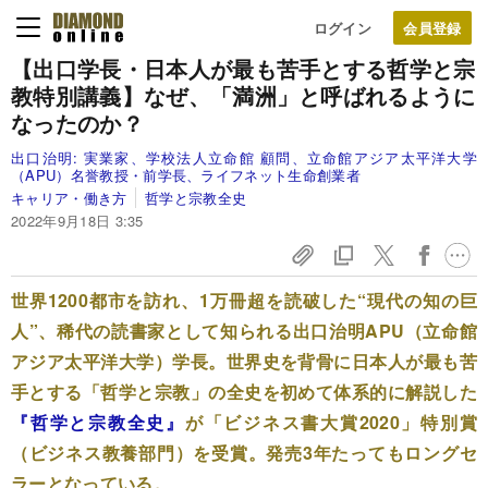
ログイン
【出口学長・日本人が最も苦手とする哲学と宗
教特別講義】
なぜ、「満洲」と呼ばれるように
なったのか？
出口治明:
実業家、学校法人立命館 顧問、立命館アジア太平洋大学
（APU）名誉教授・前学長、ライフネット生命創業者
キャリア・働き方
哲学と宗教全史
2022年9月18日 3:35
世界1200都市を訪れ、1万冊超を読破した“現代の知の巨
人”、稀代の読書家として知られる出口治明APU（立命館
アジア太平洋大学）学長。世界史を背骨に日本人が最も苦
手とする「哲学と宗教」の全史を初めて体系的に解説した
『哲学と宗教全史』
が「ビジネス書大賞2020」特別賞
（ビジネス教養部門）を受賞。発売3年たってもロングセ
ラーとなっている。