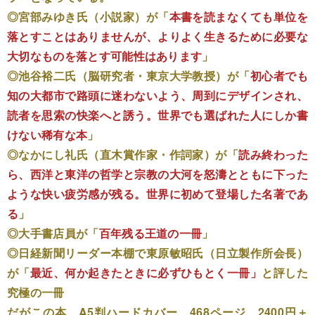
◎宮部みゆき氏（小説家）が「
本書を読まなくても単位を
落とすことはありませんが、よりよく生きるために必要な
大切なものを落とす可能性はあります
」
◎池谷裕二氏（脳研究者・東京大学教授）が「
初心者でも
知の大都市で路頭に迷わないよう、周到にデザインされ、
読者を思索の快楽へと誘う。世界でも選ばれた人にしか書
けない稀有な本
」
◎なかにし礼氏（直木賞作家・作詞家）が「
読み終わった
ら、西洋と東洋の哲学と宗教の大河を怒濤とともに下った
ような快い疲労感が残る。世界に初めて登場した名著であ
る
」
◎大手書店員が「
百年残る王道の一冊
」
◎日経新聞リーダー本棚で東原敏昭氏（日立製作所会長）
が「
最近、何か起きたときに必ずひもとく一冊」
と評した
究極の一冊
だがこの本、A5判ハードカバー、468ページ、2400円＋