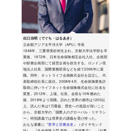
出口治明（でぐち・はるあき）
立命館アジア太平洋大学（APU）学長
1948年、三重県美杉村生まれ。京都大学法学部を卒
業後、1972年、日本生命保険相互会社入社。企画部
や財務企画部にて経営企画を担当する。ロンドン現
地法人社長、国際業務部長などを経て2006年に退
職。同年、ネットライフ企画株式会社を設立し、代
表取締役社長に就任。2008年4月、生命保険業免許
取得に伴いライフネット生命保険株式会社に社名を
変更。2012年、上場。社長、会長を10年務めた
後、2018年より現職。訪れた世界の都市は1200以
上、読んだ本は1万冊超。歴史への造詣が深いこと
から、京都大学の「国際人のグローバル・リテラシ
ー」特別講義では世界史の講義を受け持った。
おもな著書に『
哲学と宗教全史
』（ダイヤモンド
社）、『生命保険入門 新版』（岩波書店）、『仕事