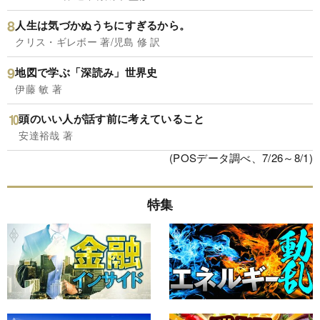
人生は気づかぬうちにすぎるから。
クリス・ギレボー 著/児島 修 訳
地図で学ぶ「深読み」世界史
伊藤 敏 著
頭のいい人が話す前に考えていること
安達裕哉 著
(POSデータ調べ、7/26～8/1)
特集