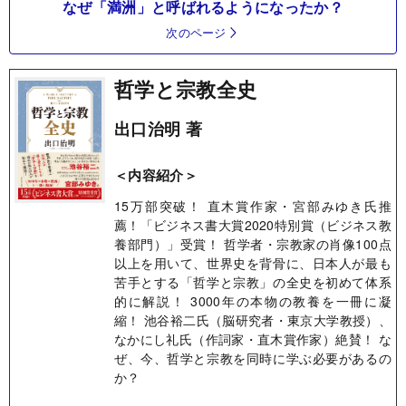
なぜ「満洲」と呼ばれるようになったか？
次のページ
哲学と宗教全史
出口治明 著
＜内容紹介＞
15万部突破！ 直木賞作家・宮部みゆき氏推
薦！「ビジネス書大賞2020特別賞（ビジネス教
養部門）」受賞！ 哲学者・宗教家の肖像100点
以上を用いて、世界史を背骨に、日本人が最も
苦手とする「哲学と宗教」の全史を初めて体系
的に解説！ 3000年の本物の教養を一冊に凝
縮！ 池谷裕二氏（脳研究者・東京大学教授）、
なかにし礼氏（作詞家・直木賞作家）絶賛！ な
ぜ、今、哲学と宗教を同時に学ぶ必要があるの
か？