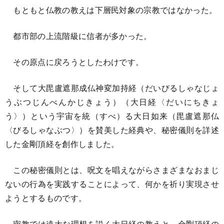
もともと仏教の教えは下層民対象の宗教ではなかった。
都市部の上流階級に信者が多かった。
その原点に戻ろうとしたわけです。
そして大毘盧遮那成仏神変加持経（だいびるしゃなじょ
うぶつじんべんかじきょう）（大日経〈だいにちきょ
う〉）という宇宙を統（すべ）る大日如来（毘盧遮那仏
〈びるしゃなぶつ〉）を賛美した経典や、秘密儀則を詳述
した金剛頂経を創作しました。
この秘密儀則とは、呪文を唱えながらさまざまなおまじ
ないの行為を実践することによって、何かを祈り実現させ
ようとするものです。
密教では遠大な理想を説く大日経の教えと、金剛頂経の