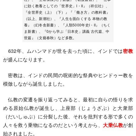
に効く教養としての「世界史」I・II』（祥伝社）、
『全世界史（上）（下）』『「働き方」の教科書』
（以上、新潮社）、『人生を面白くする 本物の教
養』（幻冬舎新書）、『人類5000年史I・II』（ちく
ま新書）、『0から学ぶ「日本史」講義 古代篇、中
世篇』（文藝春秋）など多数。
632年、ムハンマドが世を去った頃に、インドでは
密教
が盛んになります。
密教は、インドの民間の呪術的な祭典やヒンドゥー教を
模倣しながら誕生しました。
仏教の変遷を振り返ってみると、最初に自らの悟りを求
める原始仏教が誕生し、上座部（じょうざぶ）と大衆部
（だいしゅぶ）に分裂した後、それを批判する形で多くの
人々を救う乗物になるのだという考えから、
大乗仏教
が創
始されました。