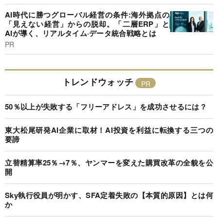
AI時代に勝つグローバル経営の条件:海外拠点の
「見えない経営」からの脱却。「二層ERP」と
AIが導く、リアルタイム·データ統合戦略とは
PR
トレンドウォッチ
50％以上が失敗する「フリーアドレス」を成功させるには？
東大松尾研発AI企業に取材！AI投資を利益に転換する三つの
要諦
立替精算率25％→7％、ヤンマーを変えた購買改革の全貌を公
開
Sky執行役員が明かす、SFA定着失敗の【本質的原因】とは何
か