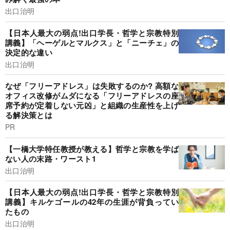
出口治明
【日本人最大の弱点!出口学長・哲学と宗教特別
講義】「ヘーゲルとマルクス」と「ニーチェ」の
決定的な違い
出口治明
なぜ「フリーアドレス」は失敗するのか? 高額な
オフィス改修がムダになる「フリーアドレスの座
席予約が定着しない元凶」と組織の生産性を上げ
る解決策とは
PR
【一橋大学特任教授が教える】哲学と宗教を学ば
ない人の末路・ワースト1
出口治明
【日本人最大の弱点!出口学長・哲学と宗教特別
講義】キルケゴールの42年の生涯が背負ってい
たもの
出口治明