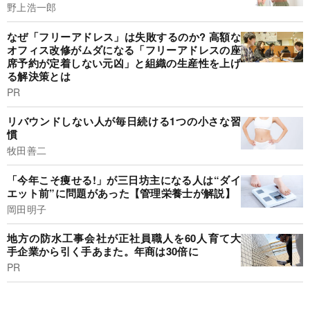
野上浩一郎
なぜ「フリーアドレス」は失敗するのか? 高額な
オフィス改修がムダになる「フリーアドレスの座
席予約が定着しない元凶」と組織の生産性を上げ
る解決策とは
PR
リバウンドしない人が毎日続ける1つの小さな習
慣
牧田善二
「今年こそ痩せる!」が三日坊主になる人は“ダイ
エット前”に問題があった【管理栄養士が解説】
岡田明子
地方の防水工事会社が正社員職人を60人育て大
手企業から引く手あまた。年商は30倍に
PR