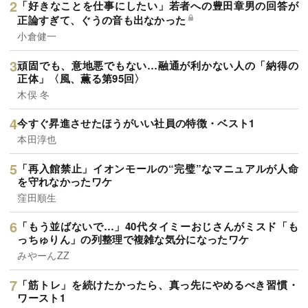
「好きなことを仕事にしたい」若者への豊田章男の回答が
正論すぎて、ぐうの音も出なかった
小倉健一
頑固でも、意地悪でもない…融通が利かない人の「納得の
正体」〈風、薫る第95回〉
木俣 冬
今すぐ昇進させたほうがいい社員の特徴・ベスト1
本田淳也
「再入館禁止」イオンモールの“完璧”なマニュアルが人命
を守れなかったワケ
窪田順生
「もう並ばないで…」40代タイミーおじさんがミスド「も
っちゅりん」の列整理で複雑な気分になったワケ
みやーんZZ
「筋トレ」を続けたかったら、真っ先にやめるべき習慣・
ワースト1