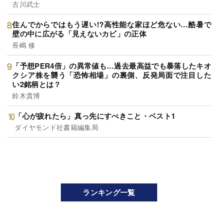
古川武士
住んでからではもう遅い!?高性能な家ほど危ない…酷暑で
壁の中に広がる「見えないカビ」の正体
長嶋 修
「予想PER4倍」の異常値も…過去最高益でも暴落したキオ
クシア株を襲う「恐怖相場」の裏側、反発局面で注目した
い2銘柄とは？
鈴木貴博
「心が疲れたら」真っ先にすべきこと・ベスト1
ダイヤモンド社書籍編集局
ランキング一覧