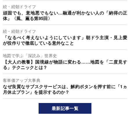
続・続朝ドライフ
頑固でも、意地悪でもない…融通が利かない人の「納得の正
体」〈風、薫る第95回〉
続・続朝ドライフ
「なるべく考えないようにしています」朝ドラ主演・見上愛
が役作りで徹底している意外なこと
地図で学ぶ「深読み」世界史
【大人の教養】国境線が物語に変わる……地図を「二度見す
る」テクニックとは？
客単価アップ大事典
なぜ良質なサブスクサービスは、解約ボタンを押す前に「1ヵ
月休止プラン」を提示するのか？
最新記事一覧