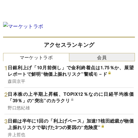
アクセスランキング
マーケットラボ
会員
日銀利上げ「10月前倒し」で金利終着点は1.75％か、展望
レポートで鮮明“物価上振れリスク”警戒モ－ド
森田京平
日本株の上半期上昇幅、TOPIX12％なのに日経平均株価
「39％」の“突出”のカラクリ
野口悠紀雄
日銀は半年に1回の「利上げペース」加速!?植田総裁が物価
上振れリスクで挙げた3つの要因の“危険度”
井上哲也