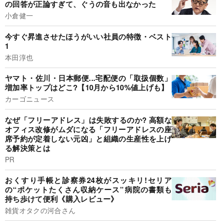
の回答が正論すぎて、ぐうの音も出なかった
小倉健一
今すぐ昇進させたほうがいい社員の特徴・ベスト
1
本田淳也
ヤマト・佐川・日本郵便...宅配便の「取扱個数」
増加率トップはどこ?【10月から10%値上げも】
カーゴニュース
なぜ「フリーアドレス」は失敗するのか? 高額な
オフィス改修がムダになる「フリーアドレスの座
席予約が定着しない元凶」と組織の生産性を上げ
る解決策とは
PR
おくすり手帳と診察券24枚がスッキリ!セリア
の“ポケットたくさん収納ケース”病院の書類も
持ち歩けて便利《購入レビュー》
雑貨オタクの河合さん