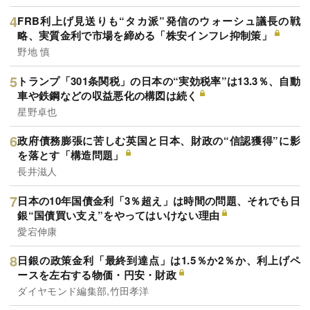
FRB利上げ見送りも“タカ派”発信のウォーシュ議長の戦
略、実質金利で市場を締める「株安インフレ抑制策」
野地 慎
トランプ「301条関税」の日本の“実効税率”は13.3％、自動
車や鉄鋼などの収益悪化の構図は続く
星野卓也
政府債務膨張に苦しむ英国と日本、財政の“信認獲得”に影
を落とす「構造問題」
長井滋人
日本の10年国債金利「3％超え」は時間の問題、それでも日
銀“国債買い支え”をやってはいけない理由
愛宕伸康
日銀の政策金利「最終到達点」は1.5％か2％か、利上げペ
ースを左右する物価・円安・財政
ダイヤモンド編集部,竹田孝洋