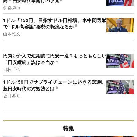
高・円安時代幕開けの予兆
倉都康行
1ドル「152円」目指すドル円相場、米中間選挙
で“ドル高容認”姿勢の転換なるか
山本雅文
円買い介入で短期的に円安一巡？もっともらしい
「円安継続」説は本当か
日枝千代
1ドル150円でサプライチェーンに起きる悲劇、
超円安時代の対処法とは
坂口孝則
特集