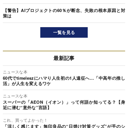
【警告】AIプロジェクトの60％が断念、失敗の根本原因と対
策は
一覧を見る
最新記事
ニュースな本
60代でtimeleszにハマり人生初の1人遠征へ…「中高年の推し
活」が人生を変えるワケ
ニュースな本
スーパーの「AEON（イオン）」って何語か知ってる？【身
近に潜む“意外な”言語】
これ、買ってよかった！
「涼しく感じます」無印良品の“日焼け対策グッズ”が手のシ