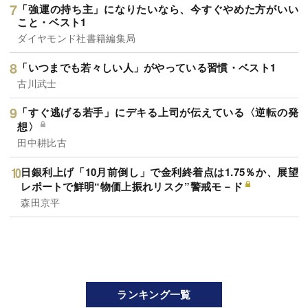
「強運の持ち主」になりたいなら、今すぐやめた方がいい
こと・ベスト1
ダイヤモンド社書籍編集局
「いつまでも若々しい人」がやっている習慣・ベスト1
古川武士
「すぐ逃げる若手」にデキる上司が伝えている〈逆転の発
想〉
田中耕比古
日銀利上げ「10月前倒し」で金利終着点は1.75％か、展望
レポートで鮮明“物価上振れリスク”警戒モ－ド
森田京平
ランキング一覧