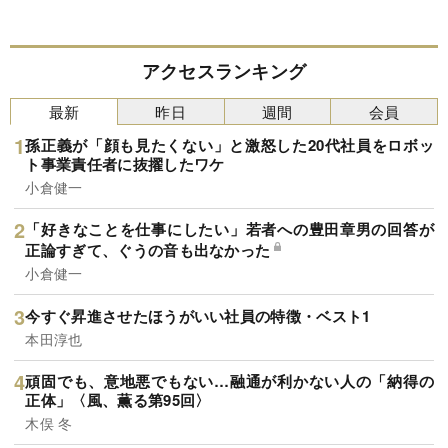
アクセスランキング
最新
昨日
週間
会員
孫正義が「顔も見たくない」と激怒した20代社員をロボッ
ト事業責任者に抜擢したワケ
小倉健一
「好きなことを仕事にしたい」若者への豊田章男の回答が
正論すぎて、ぐうの音も出なかった
小倉健一
今すぐ昇進させたほうがいい社員の特徴・ベスト1
本田淳也
頑固でも、意地悪でもない…融通が利かない人の「納得の
正体」〈風、薫る第95回〉
木俣 冬