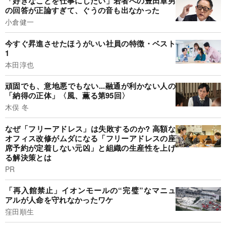
「好きなことを仕事にしたい」若者への豊田章男
の回答が正論すぎて、ぐうの音も出なかった
小倉健一
今すぐ昇進させたほうがいい社員の特徴・ベスト
1
本田淳也
頑固でも、意地悪でもない...融通が利かない人の
「納得の正体」〈風、薫る第95回〉
木俣 冬
なぜ「フリーアドレス」は失敗するのか? 高額な
オフィス改修がムダになる「フリーアドレスの座
席予約が定着しない元凶」と組織の生産性を上げ
る解決策とは
PR
「再入館禁止」イオンモールの“完璧”なマニュ
アルが人命を守れなかったワケ
窪田順生