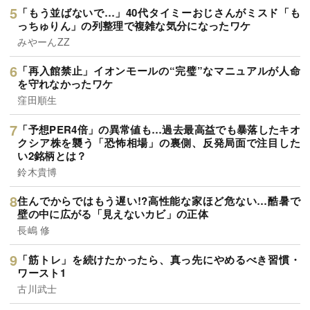
「もう並ばないで…」40代タイミーおじさんがミスド「も
っちゅりん」の列整理で複雑な気分になったワケ
みやーんZZ
「再入館禁止」イオンモールの“完璧”なマニュアルが人命
を守れなかったワケ
窪田順生
「予想PER4倍」の異常値も…過去最高益でも暴落したキオ
クシア株を襲う「恐怖相場」の裏側、反発局面で注目した
い2銘柄とは？
鈴木貴博
住んでからではもう遅い!?高性能な家ほど危ない…酷暑で
壁の中に広がる「見えないカビ」の正体
長嶋 修
「筋トレ」を続けたかったら、真っ先にやめるべき習慣・
ワースト1
古川武士