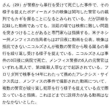
さん（29）が警察から暴行を受けて死亡した事件で、その
様子を捉えたボディーカメラの映像は関与した警官らの裁
判でもカギを握ることになるとみられている。だが詳細を
記録した動画であっても、法廷の場では検察に難しい問題
を突きつけることがあると専門家らは指摘する。米テネシ
ー州メンフィスの当局者らは27日夜に動画を公表。映像は
抵抗できないニコルズさんが複数の警官から殴る蹴るの暴
行を繰り返し受ける様子を捉えている。ニコルズさんは事
件の3日後に病院で死亡。メンフィス警察の5人の元警官は
いずれも黒人で、第2級殺人罪などで起訴されている。フ
ロリダ州で検事を14年にわたって務めたアレクシス・サイ
クス氏は、メンフィスの事件で撮影された動画について、
複数の警官が繰り返し犯罪を行う様子を捉えている点で際
立っていると指摘。これほどまでに説得力がある動画はな
かなかないとした。