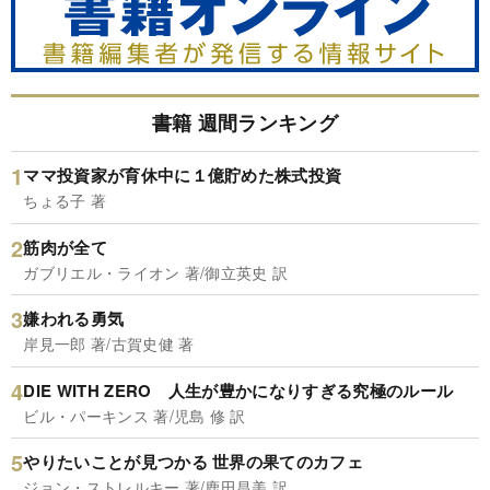
書籍 週間ランキング
ママ投資家が育休中に１億貯めた株式投資
ちょる子 著
筋肉が全て
ガブリエル・ライオン 著/御立英史 訳
嫌われる勇気
岸見一郎 著/古賀史健 著
DIE WITH ZERO 人生が豊かになりすぎる究極のルール
ビル・パーキンス 著/児島 修 訳
やりたいことが見つかる 世界の果てのカフェ
ジョン・ストレルキー 著/鹿田昌美 訳