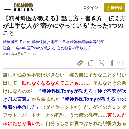
ログイン
【精神科医が教える】
話し方・書き方…伝え方
が上手な人が“密かにやっている”たった1つの
こと
精神科医 Tomy:
精神保健指定医・日本精神神経学会専門医
社会
精神科医Tomyが教える 心の執着の手放し方
2023年4月6日 2:35
誰しも悩みや不安は尽きない。寝る前にイヤなことを思い
出して、
眠れなくなるなんてことも……
。そんなときの助
けになるのが、
『精神科医Tomyが教える 1秒で不安が吹
き飛ぶ言葉』
から生まれた
『精神科医Tomyが教える 心の
執着の手放し方』
（ダイヤモンド社）だ。ゲイのカミング
アウト、パートナーとの死別、うつ病の発症……
苦しんだ
末にたどり着いた
、自分らしさに裏づけられた説得力ある