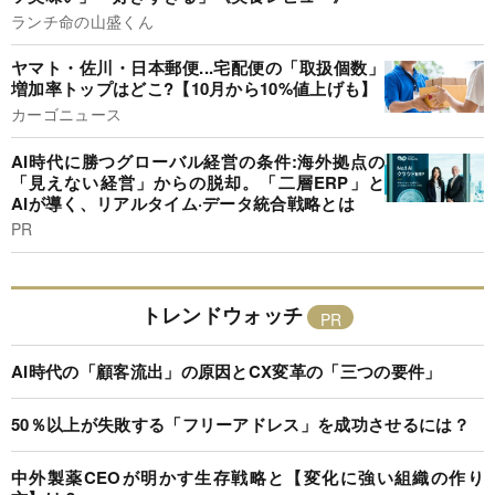
ランチ命の山盛くん
ヤマト・佐川・日本郵便...宅配便の「取扱個数」
増加率トップはどこ?【10月から10%値上げも】
カーゴニュース
AI時代に勝つグローバル経営の条件:海外拠点の
「見えない経営」からの脱却。「二層ERP」と
AIが導く、リアルタイム·データ統合戦略とは
PR
トレンドウォッチ
AI時代の「顧客流出」の原因とCX変革の「三つの要件」
50％以上が失敗する「フリーアドレス」を成功させるには？
中外製薬CEOが明かす生存戦略と【変化に強い組織の作り