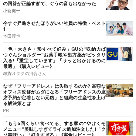
の回答が正論すぎて、ぐうの音も出なかった
小倉健一
今すぐ昇進させたほうがいい社員の特徴・ベスト
1
本田淳也
「色・大きさ・形すべて好み」GUの“収納力ば
つぐんショルダー”お薬手帳や処方薬がピッタリ
入る!「重宝しています」「サッと出かけるのに
最適」《購入レビュー》
雑貨オタクの河合さん
なぜ「フリーアドレス」は失敗するのか? 高額な
オフィス改修がムダになる「フリーアドレスの座
席予約が定着しない元凶」と組織の生産性を上げ
る解決策とは
PR
「もう5回くらい食べてる」すき家の“やけくそ
メニュー”美味しすぎてライス追加注文した!「ク
ソ美味い」「好きすぎる」《実食レビュー》