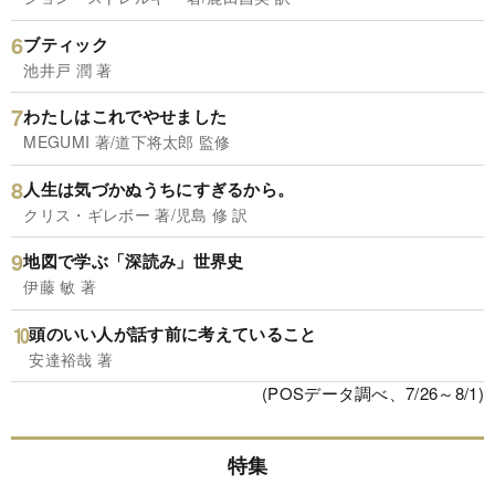
ブティック
池井戸 潤 著
わたしはこれでやせました
MEGUMI 著/道下将太郎 監修
人生は気づかぬうちにすぎるから。
クリス・ギレボー 著/児島 修 訳
地図で学ぶ「深読み」世界史
伊藤 敏 著
頭のいい人が話す前に考えていること
安達裕哉 著
(POSデータ調べ、7/26～8/1)
特集