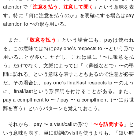
attentionで「
注意を払う、注意して聞く
」という意味を表
す。特に「何に注意を払うのか」を明確にする場合はpay
attention to 〜の形を用いる。
また、「
敬意を払う
」という場合にも、payは使われ
る。この意味では特にpay one’s respects to 〜という形で
用いることが多い。ただし、これは単に「〜に敬意を払
う」だけでなく、文脈によっては「（葬儀などで）〜の弔
問に訪れる」という意味を表すこともあるので注意が必要
だ。その場合は、pay one’s final/last respects to 〜のよう
に、final/lastという形容詞を付けることがある。また、
pay a compliment to 〜 / pay 〜 a compliment（〜にお世
辞を言う）というパターンも覚えておこう。
それから、pay 〜 a visit/callの形で「
〜を訪問する
」と
いう意味を表す。単に動詞のvisitを使うよりも、「短い時