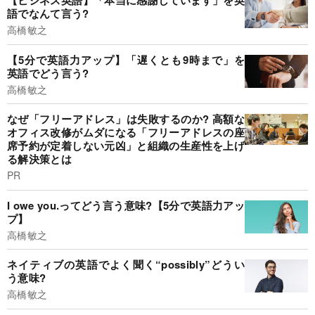
【ビジネス英語】「本当に感謝しています」を英
語でなんて言う?
高橋敏之
【5分で英語力アップ】「遅くとも9時まで」を
英語でどう言う?
高橋敏之
なぜ「フリーアドレス」は失敗するのか? 高額な
オフィス改修がムダになる「フリーアドレスの座
席予約が定着しない元凶」と組織の生産性を上げ
る解決策とは
PR
I owe you.ってどう言う意味?【5分で英語力アッ
プ】
高橋敏之
ネイティブの英語でよく聞く“possibly”どうい
う意味?
高橋敏之