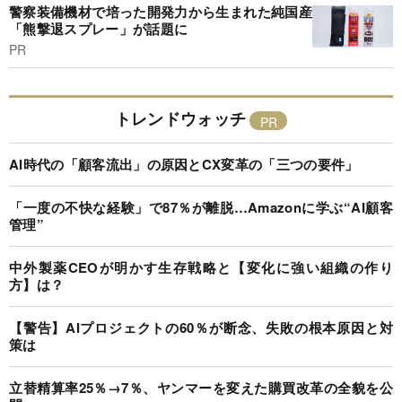
警察装備機材で培った開発力から生まれた純国産
「熊撃退スプレー」が話題に
PR
トレンドウォッチ
AI時代の「顧客流出」の原因とCX変革の「三つの要件」
「一度の不快な経験」で87％が離脱…Amazonに学ぶ“AI顧客
管理”
中外製薬CEOが明かす生存戦略と【変化に強い組織の作り
方】は？
【警告】AIプロジェクトの60％が断念、失敗の根本原因と対
策は
立替精算率25％→7％、ヤンマーを変えた購買改革の全貌を公