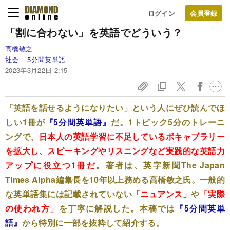
ログイン
「割に合わない」を英語でどういう？
高橋敏之
社会
5分間英単語
2023年3月22日 2:15
「英語を話せるようになりたい」という人にぜひ読んでほ
しい1冊が
『5分間英単語』
だ。1トピック5分のトレーニ
ングで、
日本人の英語学習に不足しているボキャブラリー
を拡大し、スピーキングやリスニングなど実践的な英語力
アップに役立つ1冊だ
。著者は、英字新聞The Japan
Times Alpha編集長を10年以上務める高橋敏之氏。一般的
な英単語集には記載されていない
「ニュアンス」
や
「実際
の使われ方」
を丁寧に解説した。本稿では
『5分間英単
語』
から特別に一部を抜粋して紹介する。