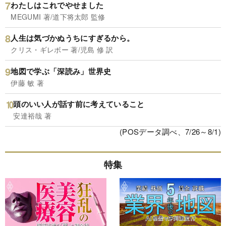
わたしはこれでやせました
MEGUMI 著/道下将太郎 監修
人生は気づかぬうちにすぎるから。
クリス・ギレボー 著/児島 修 訳
地図で学ぶ「深読み」世界史
伊藤 敏 著
頭のいい人が話す前に考えていること
安達裕哉 著
(POSデータ調べ、7/26～8/1)
特集