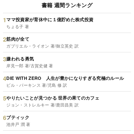
書籍 週間ランキング
ママ投資家が育休中に１億貯めた株式投資
ちょる子 著
筋肉が全て
ガブリエル・ライオン 著/御立英史 訳
嫌われる勇気
岸見一郎 著/古賀史健 著
DIE WITH ZERO 人生が豊かになりすぎる究極のルール
ビル・パーキンス 著/児島 修 訳
やりたいことが見つかる 世界の果てのカフェ
ジョン・ストレルキー 著/鹿田昌美 訳
ブティック
池井戸 潤 著