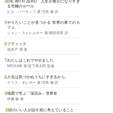
DIE WITH ZERO 人生が豊かになりすぎ
る究極のルール
ビル・パーキンス 著/児島 修 訳
やりたいことが見つかる 世界の果てのカ
フェ
ジョン・ストレルキー 著/鹿田昌美 訳
ブティック
池井戸 潤 著
わたしはこれでやせました
MEGUMI 著/道下将太郎 監修
人生は気づかぬうちにすぎるから。
クリス・ギレボー 著/児島 修 訳
地図で学ぶ「深読み」世界史
伊藤 敏 著
頭のいい人が話す前に考えていること