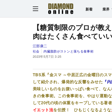
新着
業界
【糖質制限のプロが教え
肉はたくさん食べてい
江部康二
社会
内臓脂肪がストンと落ちる食事術
2023年5月7日 3:25
TBS系『金スマ ～中居正広の金曜日のス
して紹介され、爆発的な反響をみせた
『内
美味しいものをお腹いっぱい食べて、なん
きの食事術。この食事術を、やはり運動なし
して20代の頃の体重をキープしている著
イエット法
を伝授！ ひもじくなるような