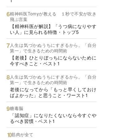
1
精神科医Tomyが教える １秒で不安が吹き
飛ぶ言葉
【精神科医が解説】「うつ病になりやす
い人」に見られる特徴・トップ5
人生は気づかぬうちにすぎるから。「自分
第一」で生きるための時間術
【老後】ひとりぼっちにならないために
今すべきこと・ベスト1
人生は気づかぬうちにすぎるから。「自分
第一」で生きるための時間術
老後になってから「もっと早くしておけ
ばよかった」と思うこと・ワースト1
糖毒脳
「認知症」になりたくないなら今すぐや
るべき習慣・ベスト1
筋肉が全て