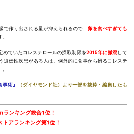
臓で作り出される量が抑えられるので、
卵を食べすぎても
す。
定めていたコレステロールの摂取制限を
2015年に撤廃
して
う遺伝性疾患がある人は、例外的に食事から摂るコレステ
）。
食事術』
（ダイヤモンド社）より一部を抜粋・編集したも
onランキング総合1位！
ストアランキング第1位！