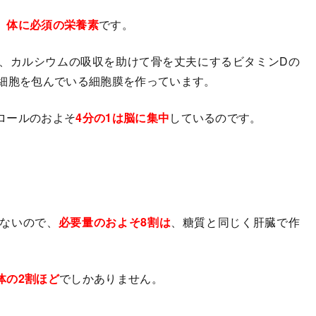
、
体に必須の栄養素
です。
、カルシウムの吸収を助けて骨を丈夫にするビタミンDの
る細胞を包んでいる細胞膜を作っています。
ロールのおよそ
4分の1は脳に集中
しているのです。
ないので、
必要量のおよそ8割は
、糖質と同じく肝臓で作
体の2割ほど
でしかありません。