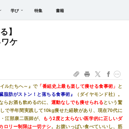
学び
特集
書籍
る】
いワケ
マイルたちへ～』で
「番組史上最も楽して痩せる食事術」
と
臓脂肪がストン！と落ちる食事術』
（ダイヤモンド社）。
ならお酒も飲めるのに、
運動なしでも痩せられる
という驚
で半年間実践して10kg痩せた経験があり、現在70代に
者・江部康二医師が、
もう2度と太らない医学的に正しいダ
カロリー制限は一切ナシ
。お腹いっぱい食べていいし、筋