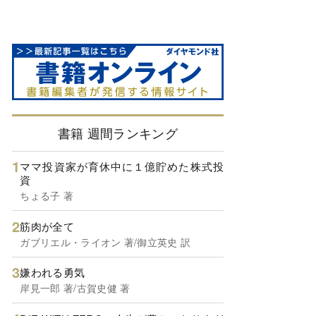
書籍 週間ランキング
ママ投資家が育休中に１億貯めた株式投
資
ちょる子 著
筋肉が全て
ガブリエル・ライオン 著/御立英史 訳
嫌われる勇気
岸見一郎 著/古賀史健 著