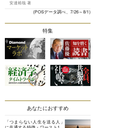
安達裕哉 著
(POSデータ調べ、7/26～8/1)
特集
あなたにおすすめ
「つまらない人生を送る人」
に共通する特徴・ワースト1